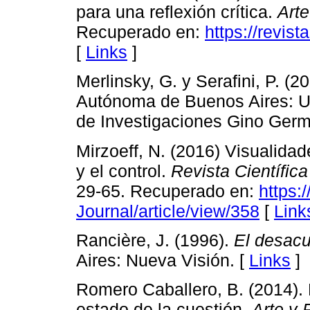
para una reflexión crítica.
Arte
Recuperado en:
https://revis
[
Links
]
Merlinsky, G. y Serafini, P. (2
Autónoma de Buenos Aires: Un
de Investigaciones Gino Germ
Mirzoeff, N. (2016) Visualida
y el control.
Revista Científic
29-65. Recuperado en:
https:/
Journal/article/view/358
[
Link
Rancière, J. (1996).
El desac
Aires: Nueva Visión. [
Links
]
Romero Caballero, B. (2014). Pr
estado de la cuestión.
Arte y 