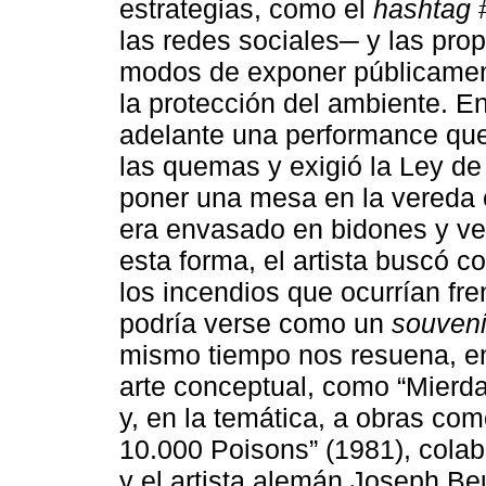
estrategias, como el
hashtag
#
las redes sociales─ y las pro
modos de exponer públicament
la protección del ambiente. En
adelante una performance que,
las quemas y exigió la Ley d
poner una mesa en la vereda 
era envasado en bidones y ve
esta forma, el artista buscó c
los incendios que ocurrían fr
podría verse como un
souveni
mismo tiempo nos resuena, en 
arte conceptual, como “Mierda
y, en la temática, a obras c
10.000 Poisons” (1981), colab
y el artista alemán Joseph Beu