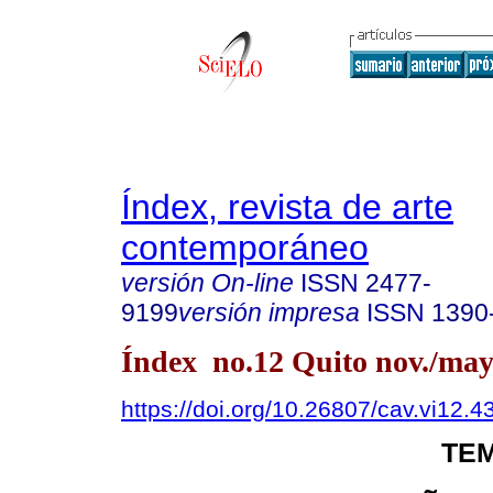
Índex, revista de arte
contemporáneo
versión On-line
ISSN
2477-
9199
versión impresa
ISSN
1390
Índex no.12 Quito nov./may
https://doi.org/10.26807/cav.vi12.4
TEM