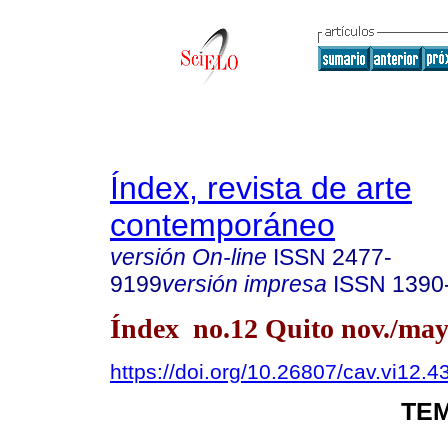
Índex, revista de arte
contemporáneo
versión On-line
ISSN
2477-
9199
versión impresa
ISSN
1390
Índex no.12 Quito nov./may
https://doi.org/10.26807/cav.vi12.4
TEM