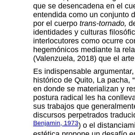
que se desencadena en el cuer
entendida como un conjunto d
por el cuerpo
trans-tornado,
de
identidades y culturas filosóf
interlocutores como ocurre co
hegemónicos mediante la relac
(Valenzuela, 2018) que el art
Es indispensable argumentar,
histórico de Quito, La pacha, 
en donde se materializan y res
postura radical les ha conlle
sus trabajos que generalment
discursos perpetrados traduci
Benjamin, 1973
) o el distancia
estética propone un desafío 