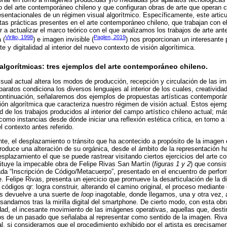
 del arte contemporáneo chileno y que configuran obras de arte que operan cr
esentacionales de un régimen visual algorítmico. Específicamente, este artic
ertas prácticas presentes en el arte contemporáneo chileno, que trabajan con el
 a actualizar el marco teórico con el que analizamos los trabajos de arte ante
Virilio, 1998
Paglen, 2019
 (
) e imagen invisible (
) nos proporcionan un interesante 
e y digitalidad al interior del nuevo contexto de visión algorítimica.
s algorítmicas: tres ejemplos del arte contemporáneo chileno.
visual actual altera los modos de producción, recepción y circulación de las 
aparatos condiciona los diversos lenguajes al interior de los cuales, creativi
A continuación, señalaremos dos ejemplos de propuestas artísticas contemporá
ión algorítmica que caracteriza nuestro régimen de visión actual. Estos ejemp
d de los trabajos producidos al interior del campo artístico chileno actual; m
como instancias desde dónde iniciar una reflexión estética crítica, en torno 
l contexto antes referido.
te, el desplazamiento o tránsito que ha acontecido a propósito de la imagen e
duce una alteración de su orgánica, desde el ámbito de la representación ha
splazamiento el que se puede rastrear visitando ciertos ejercicios del arte 
ituye la impecable obra de Felipe Rivas San Martín (
figuras 1 y 2
) que consis
ada “Inscripción de Código/Metacuerpo”, presentado en el encuentro de perfo
​ Felipe Rivas, presenta un ejercicio que promueve la desarticulación de la di
 códigos qr: logra construir, alterando el camino original, el proceso mediante
os devuelve a una suerte de
loop
inagotable, donde llegamos, una y otra vez, al
sandamos tras la mirilla digital del smartphone. De cierto modo, con esta obra
idad, el incesante movimiento de las imágenes operativas, aquellas que, desti
tos de un pasado que señalaba al representar como sentido de la imagen. Riv
al, si consideramos que el procedimiento exhibido por el artista es precisament