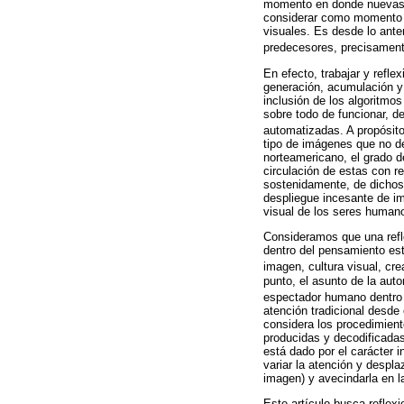
momento en donde nuevas d
considerar como momento i
visuales. Es desde lo ante
predecesores, precisamente
En efecto, trabajar y refl
generación, acumulación y
inclusión de los algoritmo
sobre todo de funcionar, d
automatizadas. A propósito
tipo de imágenes que no de
norteamericano, el grado d
circulación de estas con r
sostenidamente, de dichos 
despliegue incesante de im
visual de los seres human
Consideramos que una refle
dentro del pensamiento es
imagen, cultura visual, crea
punto, el asunto de la aut
espectador humano dentro d
atención tradicional desde
considera los procedimien
producidas y decodificadas
está dado por el carácter i
variar la atención y despla
imagen) y avecindarla en l
Este artículo busca reflex