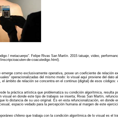
código / metacuerpo”. Felipe Rivas San Martín. 2015 tatuaje, video, performan
m/inscripcioacuten-de-coacutedigo.html).
e emerge como exclusivamente operativa, posee un coeficiente de relación e
suales” operacionalizadas del mismo modo: lo visual aquí proviene del dato a
, el ámbito de relación se concentra en el continuo (digital) de esos códigos:
de la práctica artística que problematiza su condición algorítmica, resulta po
en visual en donde este tipo de trabajos se inserta; Rivas San Martín, refuncion
que lo distancia de su uso original. Es en esta refuncionalización, en donde 
ocesual, espacio vedado para la percepción humana al margen de este ejercicio 
poráneo chileno que trabaja con la condición algorítmica de lo visual es el tr