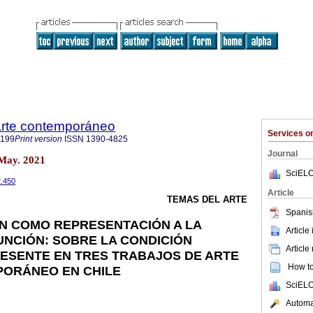
 arte contemporáneo
Services 
9199
Print version
ISSN
1390-4825
Journal
/May. 2021
SciELO
2.450
Article
TEMAS DEL ARTE
Spanis
N COMO REPRESENTACIÓN A LA
Article
NCIÓN: SOBRE LA CONDICIÓN
Article
ESENTE EN TRES TRABAJOS DE ARTE
How to 
PORÁNEO EN CHILE
SciELO
Automat