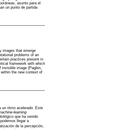
poráneas, asunto para el
nan un punto de partida
lly images that emerge
ntational problems of an
certain practices present in
etical framework with which
f invisible image (Paglen,
y within the new context of
 a un ritmo acelerado. Este
machine-learning
ntológico que ha venido
e podemos llegar a
atización de la percepción,