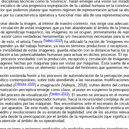
isciplinas técnicas como la “visiónica”, harán emerger una visión sin mirad
niciático de una progresiva expropiación de la calidad humana en la constru
rior que podemos platear que nuestro régimen de representación actual se di
 por su característica operativa y funcional más allá de una representacional
exionar desde la imagen, al interior de nuestro contexto, nos exige una adecua
 circulación de estás imágenes que ya han abandonado el ámbito de la [mera]
s de aprendizaje maquínico, las imágenes no se ocupan, primeramente de repr
e existir como verdaderas herramientas y/o mecanismos necesarias para la re
Paglen (2019
 de esto, el artista Trevor
) ha utilizado la noción de “imágenes inv
penden ya del trabajo humano, ya sea en términos productivos o receptivos; e
e invisibilidad de estás imágenes, guarda relación con la distancia hacia los
elación a las potencialidades humanas para actuar en dichos procesos. El ojo
procesos vinculados con la producción, recepción y circulación de imágenes;
ágenes hechas por máquinas para ser vistas por máquinas. Esta suerte de exili
os se presenta como un elemento contextual del fenómeno que queremos revi
xión sostenida frente a los procesos de automatización de la percepción pu
tético contemporáneo, sobre todo atendiendo a las necesarias modificaciones
Zylinska, 2020
tividad (
) e imaginación (Vallejos, 2018), sufren dentro del contex
omatización perceptiva emerge como clave, al poner en suspenso la presuposi
Paglen, 2019
el proceso de visualización (
). El asunto se encauza en el mome
 el binomio máquina-espectador humano, hacia la recursividad compleja de u
tos realizados por las máquinas. Nos encontramos ante el escenario de circu
 por aparatos. De este modo, el rasgo desatendido de la reflexión estética en
nédito y revolucionario de su estatuto de legibilidad: uno de los asuntos relev
zarla desde la preocupación por el ámbito de la representación (que significa
a atención al ámbito de su operatividad.
ionar en torno a imágenes producidas y/o mediadas por aparatos tecnológicas