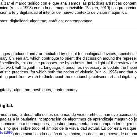
lizar el marco teórico con el que analizamos las prácticas artísticas contem
ónica (Virilio, 1998) como la de imagen invisible (Paglen, 2019) nos proporcio
ión arte y digitalidad al interior del nuevo contexto de visión maquínica.
ratos; digitalidad; algoritmo; estética; contemporánea
images produced and / or mediated by digital technological devices, specifica
orary Chilean art, which contribute to orient the discussion around the represe
pecifically, this article proposes the hypothesis that in light of the review of 
hat work with algorithmic language, it becomes necessary to update the theor
istic practices. for which both the notion of visionic (Virilio, 1998) and that o
rting point from which to think about the relationship between art and digitalit
igitality; algorithm; aesthetics; contemporary
igital.
imos años, el desarrollo de los sistemas de visión artificial han evolucionado
racias a la paulatina incorporación de algoritmos de aprendizaje maquínico [
reconocimiento de imágenes, cuestión fundamental para comprender el giro o
, sino que, sobre todo, el ámbito de la visualidad actual. Es por esta vía qu
ilio (1998
) denomina bajo la noción de visiónica, es decir, un proceso de autom