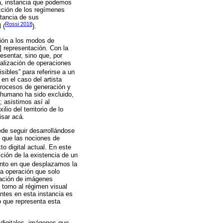
a, instancia que podemos
cción de los regímenes
stancia de sus
Rossi 2018
 (
).
ción a los modos de
 representación. Con la
esentar, sino que, por
alización de operaciones
isibles” para referirse a un
n el caso del artista
 procesos de generación y
 humano ha sido excluido,
 asistimos así al
o del territorio de lo
sar acá.
ede seguir desarrollándose
 que las nociones de
to digital actual. En este
ción de la existencia de un
nto en que desplazamos la
na operación que solo
lación de imágenes
 torno al régimen visual
antes en esta instancia es
 o que representa esta
 digitales, imágenes que