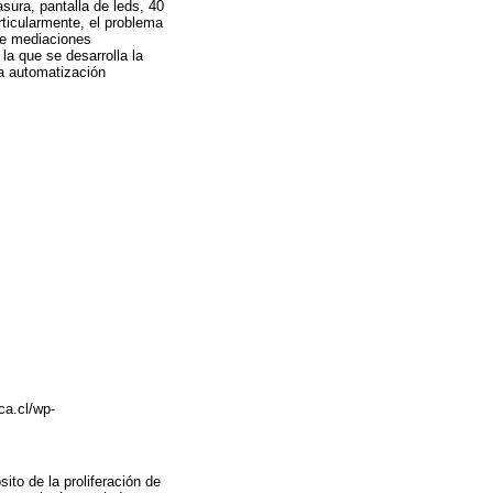
sura, pantalla de leds, 40
articularmente, el problema
 de mediaciones
la que se desarrolla la
la automatización
ca.cl/wp-
sito de la proliferación de