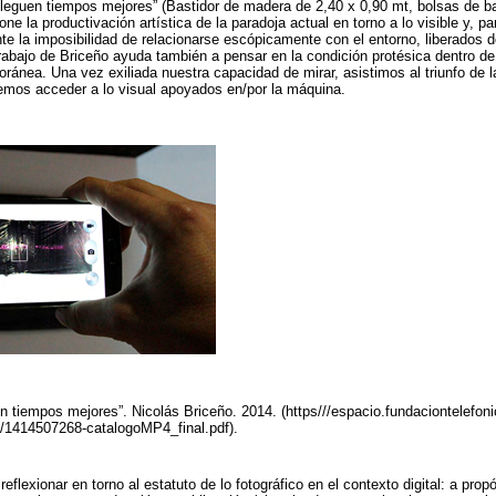
 lleguen tiempos mejores” (Bastidor de madera de 2,40 x 0,90 mt, bolsas de ba
one la productivación artística de la paradoja actual en torno a lo visible y, p
te la imposibilidad de relacionarse escópicamente con el entorno, liberados
trabajo de Briceño ayuda también a pensar en la condición protésica dentro de 
ránea. Una vez exiliada nuestra capacidad de mirar, asistimos al triunfo de 
emos acceder a lo visual apoyados en/por la máquina.
n tiempos mejores”. Nicolás Briceño. 2014. (https///espacio.fundaciontelefoni
s/1414507268-catalogoMP4_final.pdf).
flexionar en torno al estatuto de lo fotográfico en el contexto digital: a propó