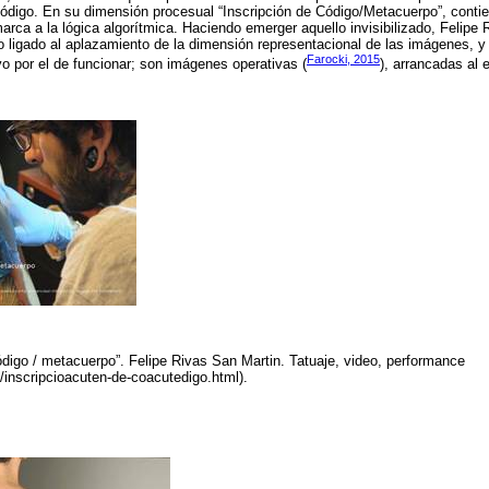
código. En su dimensión procesual “Inscripción de Código/Metacuerpo”, contien
arca a la lógica algorítmica. Haciendo emerger aquello invisibilizado, Felipe 
ligado al aplazamiento de la dimensión representacional de las imágenes, y e
Farocki, 2015
vo por el de funcionar; son imágenes operativas (
), arrancadas al e
código / metacuerpo”. Felipe Rivas San Martin. Tatuaje, video, performance
m/inscripcioacuten-de-coacutedigo.html).