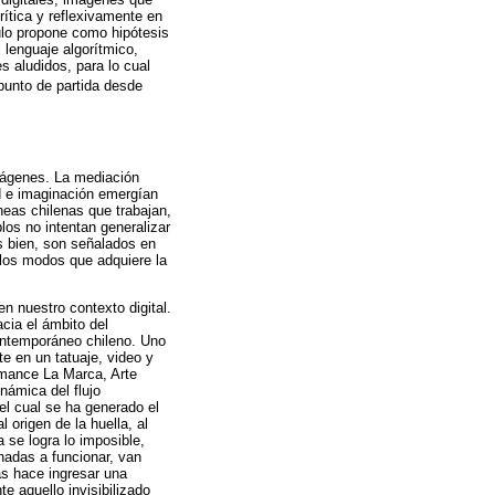
ítica y reflexivamente en
ulo propone como hipótesis
 lenguaje algorítmico,
s aludidos, para lo cual
punto de partida desde
imágenes. La mediación
dad e imaginación emergían
neas chilenas que trabajan,
los no intentan generalizar
ás bien, son señalados en
a los modos que adquiere la
n nuestro contexto digital.
cia el ámbito del
contemporáneo chileno. Uno
te en un tatuaje, video y
rmance La Marca, Arte
námica del flujo
 el cual se ha generado el
 origen de la huella, al
 se logra lo imposible,
nadas a funcionar, van
as hace ingresar una
e aquello invisibilizado