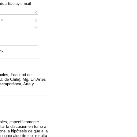
is article by e-mail
ks
nk
uales, Facultad de
U. de Chile). Mg. En Artes
ontemporánea, Arte y
tales, específicamente
ar la discusión en torno a
ne la hipótesis de que a la
enguaje algorítmico, resulta