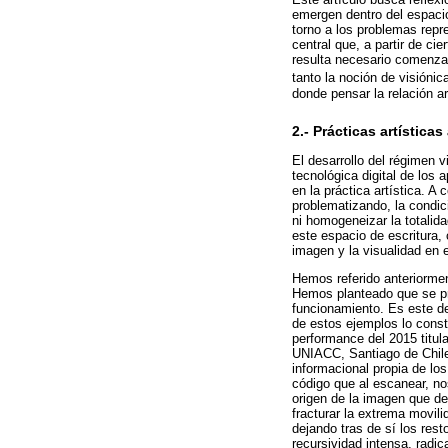
emergen dentro del espacio
torno a los problemas repr
central que, a partir de ci
resulta necesario comenzar
tanto la noción de visiónica
donde pensar la relación art
2.- Prácticas artística
El desarrollo del régimen 
tecnológica digital de los 
en la práctica artística. 
problematizando, la condic
ni homogeneizar la totalida
este espacio de escritura, 
imagen y la visualidad en e
Hemos referido anteriormen
Hemos planteado que se pro
funcionamiento. Es este de
de estos ejemplos lo const
performance del 2015 titul
UNIACC, Santiago de Chile.
informacional propia de los
código que al escanear, n
origen de la imagen que de
fracturar la extrema movil
dejando tras de sí los res
recursividad intensa, radic