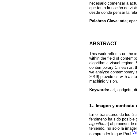
necesario comenzar a actua
que tanto la noción de visi
desde donde pensar la relac
Palabras Clave:
arte; apa
ABSTRACT
This work reflects on the 
within the field of contemp
algorithmic visual regime. S
contemporary Chilean art t
we analyze contemporary art
2019) provide us with a sta
machinic vision.
Keywords:
art; gadgets; d
1.- Imagen y contexto d
En el transcurso de los últ
fenómeno ha sido posible g
algorithms
] al proceso de 
teniendo, no solo la imagen
Vir
comprender lo que Paul