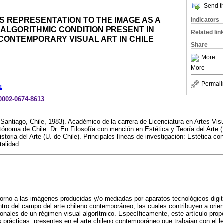
Send th
S REPRESENTATION TO THE IMAGE AS A
Indicators
 ALGORITHMIC CONDITION PRESENT IN
Related lin
CONTEMPORARY VISUAL ART IN CHILE
Share
More
More
Permali
1
-0002-0674-8613
(Santiago, Chile, 1983). Académico de la carrera de Licenciatura en Artes Vis
ónoma de Chile. Dr. En Filosofía con mención en Estética y Teoría del Arte (
toria del Arte (U. de Chile). Principales líneas de investigación: Estética c
talidad.
 torno a las imágenes producidas y/o mediadas por aparatos tecnológicos digi
o del campo del arte chileno contemporáneo, las cuales contribuyen a orient
onales de un régimen visual algorítmico. Específicamente, este artículo propo
as prácticas, presentes en el arte chileno contemporáneo que trabajan con el l