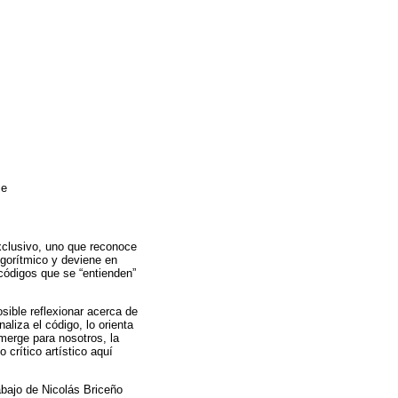
ce
xclusivo, uno que reconoce
lgorítmico y deviene en
 códigos que se “entienden”
sible reflexionar acerca de
aliza el código, lo orienta
emerge para nosotros, la
crítico artístico aquí
abajo de Nicolás Briceño