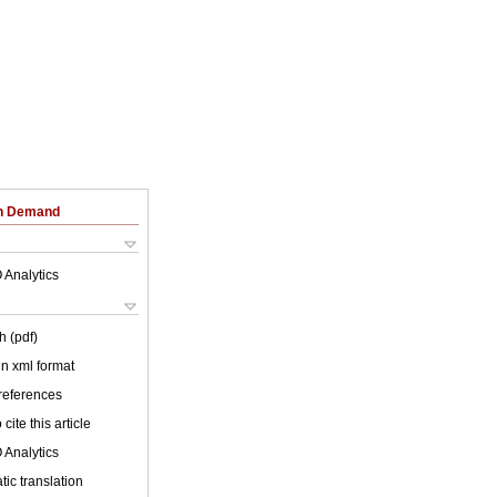
on Demand
 Analytics
h (pdf)
 in xml format
 references
cite this article
 Analytics
ic translation