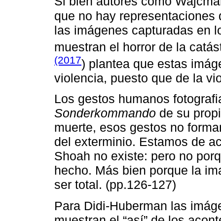
Si bien autores como Wajcma
que no hay representaciones 
las imágenes capturadas en l
muestran el horror de la catá
(2017
) plantea que estas imáge
violencia, puesto que de la v
Los gestos humanos fotografi
Sonderkommando
de su propi
muerte, esos gestos no forman
del exterminio. Estamos de ac
Shoah no existe: pero no por
hecho. Más bien porque la ima
ser total. (pp.126-127)
Para Didi-Huberman las imáge
muestran el “así” de los acont