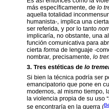
Es así entonces como la violen
más específicamente, de
lo t
aquella totalidad inconmensu
humanista-, implica una cierta
ser referida, y por lo tanto
nom
implicaría, no obstante, una a
función comunicativa para abr
cierta
forma
de lenguaje -como
nombrar, precisamente,
lo tr
3. Tres estéticas de
lo trem
Si bien la técnica podría ser 
emancipatorio que pone en cu
modernos, al mismo tiempo, l
la violencia propia de su uso
B
se encontraría en la guerra (