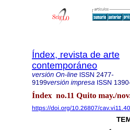
Índex, revista de arte
contemporáneo
versión On-line
ISSN
2477-
9199
versión impresa
ISSN
1390
Índex no.11 Quito may./nov
https://doi.org/10.26807/cav.vi11.4
TEM