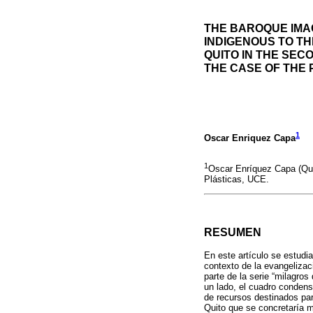
THE BAROQUE IMAG
INDIGENOUS TO TH
QUITO IN THE SEC
THE CASE OF THE 
1
Oscar Enriquez Capa
1
Oscar Enríquez Capa (Qui
Plásticas, UCE.
RESUMEN
En este artículo se estudia
contexto de la evangelizac
parte de la serie “milagros
un lado, el cuadro condensa
de recursos destinados para
Quito que se concretaría m