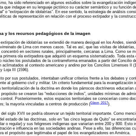
mo, ha sido referenciado en algunos estudios sobre la evangelización indíge
cta que indague en su lenguaje pictórico su carácter semántico y su función de
al” o “extirpación de idolatrías”. En ese sentido, la estrategia de análisis con
íticas de representación en relación con el proceso extirpador y la construcc
na y los recursos pedagógicos de la imagen
xtirpación de idolatrías se extendió de manera desigual en los Andes, siend
 virreinato de Lima con menos casos. Tal es así, que las visitas de idolatrías
e concentró en sectores rurales, principalmente, cercanas a Lima. Como se me
la primera ola extirpadora que adquirió un esquema sistematizado. Toda esta 
 núcleo los postulados de la contrarreforma emanados a partir del Concilio d
n aclimatados al contexto americano y andino por los Concilios Limenses II (15
y Loja III (1596).
sto por sus postulados, intentaban unificar criterios frente a los debates y co
frente al gobierno civil y militar. Un criterio fundamental para la evangelizació
 territorialización de la doctrina en donde los párrocos doctrineros educarían a
e propósito se crearon las “reducciones de indios”, unidades mínimas de admin
 control. Posteriormente, estos espacios territoriales se conocerían como doc
Glave, 2017
les; la mayoría vinculadas a centros de producción (
).
 del siglo XVII se podría observar un tejido territorial importante. Como men
is del estado de las doctrinas, solo en “las cinco leguas de Quito” se encontrar
lar o regular) y sus feligreses indígenas que variarían entre 200 y 800. Esto i
ración e influencia en las sociedades andinas. Pese a ello, las diferencias c
ra el propósito que legitimaba el papel de los evangelizadores en América.