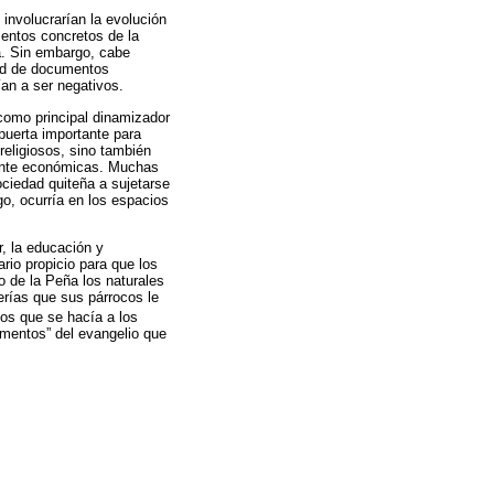
 involucrarían la evolución
entos concretos de la
na. Sin embargo, cabe
dad de documentos
an a ser negativos.
como principal dinamizador
puerta importante para
religiosos, sino también
rmente económicas. Muchas
ociedad quiteña a sujetarse
go, ocurría en los espacios
r, la educación y
rio propicio para que los
 de la Peña los naturales
erías que sus párrocos le
mos que se hacía a los
imentos” del evangelio que