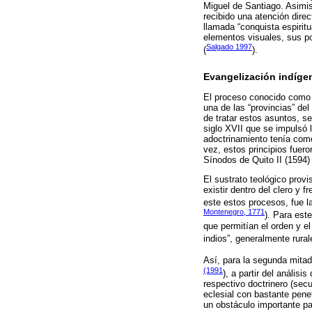
Miguel de Santiago. Asimis
recibido una atención dire
llamada “conquista espiritu
elementos visuales, sus pol
Salgado 1997
(
).
Evangelización indíge
El proceso conocido como e
una de las “provincias” del
de tratar estos asuntos, s
siglo XVII que se impulsó 
adoctrinamiento tenía como
vez, estos principios fuero
Sínodos de Quito II (1594) 
El sustrato teológico provi
existir dentro del clero y 
este estos procesos, fue la
Montenegro, 1771
). Para est
que permitían el orden y el
indios”, generalmente rura
Así, para la segunda mitad
(1991
), a partir del anális
respectivo doctrinero (secu
eclesial con bastante penet
un obstáculo importante pa