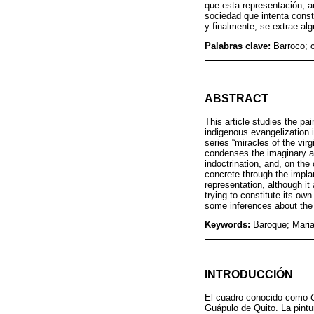
que esta representación, a
sociedad que intenta consti
y finalmente, se extrae alg
Palabras clave:
Barroco; c
ABSTRACT
This article studies the pai
indigenous evangelization 
series “miracles of the vir
condenses the imaginary abo
indoctrination, and, on the
concrete through the implan
representation, although it
trying to constitute its own
some inferences about the f
Keywords:
Baroque; Marian
INTRODUCCIÓN
El cuadro conocido como
Guápulo de Quito. La pintur