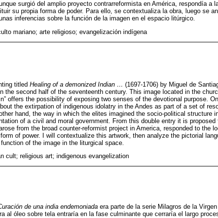
unque surgió del amplio proyecto contrarreformista en América, respondía a l
tuir su propia forma de poder. Para ello, se contextualiza la obra, luego se an
unas inferencias sobre la función de la imagen en el espacio litúrgico.
ulto mariano; arte religioso; evangelización indígena
nting titled
Healing of a demonized Indian …
(1697-1706) by Miguel de Santiag
in the second half of the seventeenth century. This image located in the churc
gin” offers the possibility of exposing two senses of the devotional purpose. O
ut the extirpation of indigenous idolatry in the Andes as part of a set of reso
 other hand, the way in which the elites imagined the socio-political structure
tation of a civil and moral government. From this double entry it is proposed 
 arose from the broad counter-reformist project in America, responded to the l
 form of power. I will contextualize this artwork, then analyze the pictorial lan
unction of the image in the liturgical space.
 cult; religious art; indigenous evangelization
Curación de una india endemoniada
era parte de la serie Milagros de la Virgen 
a al óleo sobre tela entraría en la fase culminante que cerraría el largo proc