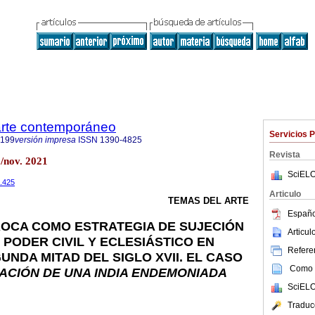
 arte contemporáneo
Servicios 
9199
versión impresa
ISSN
1390-4825
Revista
/nov. 2021
SciELO
1.425
Articulo
TEMAS DEL ARTE
Españo
ROCA COMO ESTRATEGIA DE SUJECIÓN
Articu
 PODER CIVIL Y ECLESIÁSTICO EN
Referen
UNDA MITAD DEL SIGLO XVII. EL CASO
Como c
ACIÓN DE UNA INDIA ENDEMONIADA
SciELO
Traduc