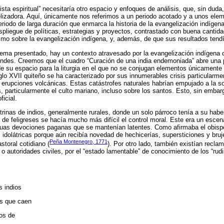
ista espiritual” necesitaría otro espacio y enfoques de análisis, que, sin duda,
lizadora. Aquí, únicamente nos referimos a un periodo acotado y a unos elem
periodo de larga duración que enmarca la historia de la evangelización indíge
spliegue de políticas, estrategias y proyectos, contrastado con buena canti
smo sobre la evangelización indígena, y, además, de que sus resultados tendí
ma presentado, hay un contexto atravesado por la evangelización indígena 
 Andes. Creemos que el cuadro “Curación de una india endemoniada” abre una 
de su espacio para la liturgia en el que no se conjugan elementos únicamente 
siglo XVII quiteño se ha caracterizado por sus innumerables crisis particula
as erupciones volcánicas. Estas catástrofes naturales habrían empujado a la s
s, particularmente el culto mariano, incluso sobre los santos. Esto, sin embar
ficial.
ctrinas de indios, generalmente rurales, donde un solo párroco tenía a su habe
 de feligreses se hacía mucho más difícil el control moral. Este era un escena
iguas devociones paganas que se mantenían latentes. Como afirmaba el obispo
 idolátricas porque aún recibía novedad de hechicerías, supersticiones y bruj
Peña Montenegro, 1771
storal cotidiano (
). Por otro lado, también existían recla
 o autoridades civiles, por el “estado lamentable” de conocimiento de los “rud
s indios
os que caen
nos de