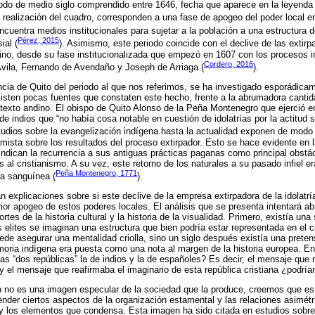
iodo de medio siglo comprendido entre 1646, fecha que aparece en la leyenda
e realización del cuadro, corresponden a una fase de apogeo del poder local en
ncuentra medios institucionales para sujetar a la población a una estructura d
Pérez, 2015
ial (
). Asimismo, este periodo coincide con el declive de las extirpa
ino, desde su fase institucionalizada que empezó en 1607 con los procesos in
Cordero, 2016
Ávila, Fernando de Avendaño y Joseph de Arriaga (
).
ncia de Quito del periodo al que nos referimos, se ha investigado esporádicam
xisten pocas fuentes que constaten este hecho, frente a la abrumadora canti
texto andino. El obispo de Quito Alonso de la Peña Montenegro que ejerció e
 de indios que “no había cosa notable en cuestión de idolatrías por la actitud 
studios sobre la evangelización indígena hasta la actualidad exponen de mo
mista sobre los resultados del proceso extirpador. Esto se hace evidente en 
 indican la recurrencia a sus antiguas prácticas paganas como principal obstá
 al cristianismo. A su vez, este retorno de los naturales a su pasado infiel er
Peña Montenegro, 1771
la sanguínea (
).
n explicaciones sobre si este declive de la empresa extirpadora de la idolatrí
ior apogeo de estos poderes locales. El análisis que se presenta intentará ab
rtes de la historia cultural y la historia de la visualidad. Primero, existía u
s elites se imaginan una estructura que bien podría estar representada en el c
e asegurar una mentalidad criolla, sino un siglo después existía una pretens
moria indígena era puesta como una nota al margen de la historia europea. 
las “dos repúblicas” la de indios y la de españoles? Es decir, el mensaje que 
s y el mensaje que reafirmaba el imaginario de esta república cristiana ¿podrí
 no es una imagen especular de la sociedad que la produce, creemos que es 
nder ciertos aspectos de la organización estamental y las relaciones asimétr
 y los elementos que condensa. Esta imagen ha sido citada en estudios sobre l