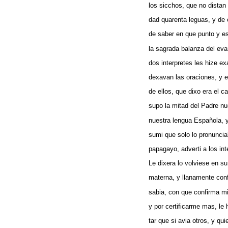
los sicchos, que no distan
dad quarenta leguas, y de
de saber en que punto y e
la sagrada balanza del eva
dos interpretes les hize ex
dexavan las oraciones, y e
de ellos, que dixo era el c
supo la mitad del Padre nu
nuestra lengua Española, y
sumi que solo lo pronunci
papagayo, adverti a los int
Le dixera lo volviese en s
materna, y llanamente con
sabia, con que confirma m
y por certificarme mas, le 
tar que si avia otros, y qui