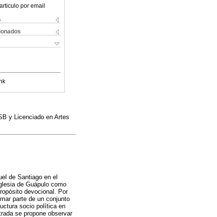
articulo por email
s
cionados
nk
SB y Licenciado en Artes
el de Santiago en el
 iglesia de Guápulo como
propósito devocional. Por
ormar parte de un conjunto
uctura socio política en
ntrada se propone observar