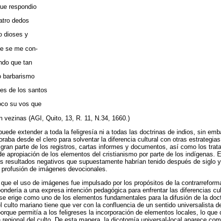
que respondio
uatro dedos
o dioses y
ue se me con-
ndo que tan
o barbarismo
es de los santos
oco su vos que
n vezinas (AGI, Quito, 13, R. 11, N.34, 1660.)
puede extender a toda la feligresía ni a todas las doctrinas de indios, sin em
boraba desde el clero para solventar la diferencia cultural con otras estrategi
 gran parte de los registros, cartas informes y documentos, así como los tra
 apropiación de los elementos del cristianismo por parte de los indígenas. E
 los resultados negativos que supuestamente habrían tenido después de siglo 
a profusión de imágenes devocionales.
ue el uso de imágenes fue impulsado por los propósitos de la contrarreforma
pondería a una expresa intención pedagógica para enfrentar las diferencias cul
se erige como uno de los elementos fundamentales para la difusión de la doctr
 culto mariano tiene que ver con la confluencia de un sentido universalista de
porque permitía a los feligreses la incorporación de elementos locales, lo que 
ón regional del culto. De esta manera, la dicotomía universal-local aparece c