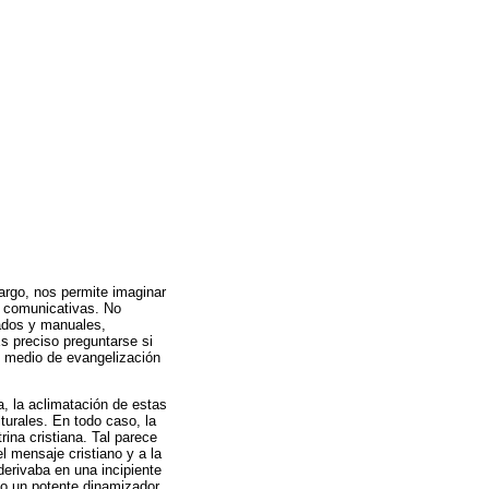
bargo, nos permite imaginar
as comunicativas. No
tados y manuales,
s preciso preguntarse si
y medio de evangelización
, la aclimatación de estas
turales. En todo caso, la
ina cristiana. Tal parece
l mensaje cristiano y a la
derivaba en una incipiente
omo un potente dinamizador