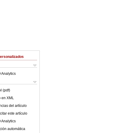
Personalizados
 Analytics
l (pdf)
lo en XML
cias del artículo
itar este artículo
 Analytics
ción automática