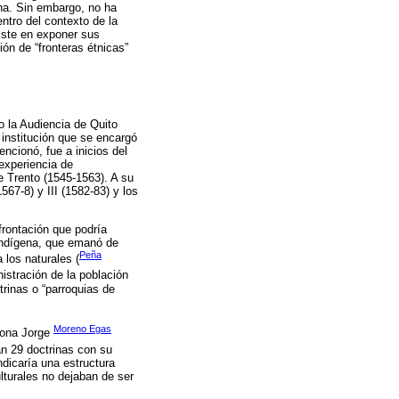
na. Sin embargo, no ha
ntro del contexto de la
siste en exponer sus
ión de “fronteras étnicas”
o la Audiencia de Quito
, institución que se encargó
ncionó, fue a inicios del
experiencia de
e Trento (1545-1563). A su
67-8) y III (1582-83) y los
nfrontación que podría
n indígena, que emanó de
Peña
 los naturales (
istración de la población
trinas o “parroquias de
Moreno Egas
ciona Jorge
ían 29 doctrinas con su
ndicaría una estructura
ulturales no dejaban de ser