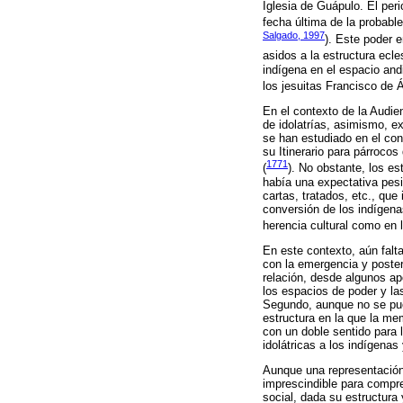
Iglesia de Guápulo. El per
fecha última de la probabl
Salgado, 1997
). Este poder e
asidos a la estructura ecles
indígena en el espacio and
los jesuitas Francisco de 
En el contexto de la Audie
de idolatrías, asimismo, e
se han estudiado en el con
su Itinerario para párrocos
1771
(
). No obstante, los e
había una expectativa pesi
cartas, tratados, etc., que
conversión de los indígenas
herencia cultural como en 
En este contexto, aún falta
con la emergencia y poster
relación, desde algunos apo
los espacios de poder y la
Segundo, aunque no se pued
estructura en la que la me
con un doble sentido para 
idolátricas a los indígena
Aunque una representación
imprescindible para compre
social, dada su estructura