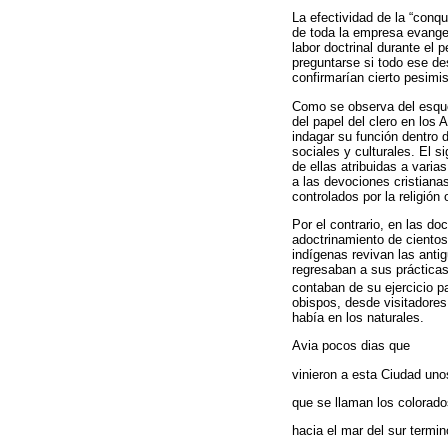
La efectividad de la “conqu
de toda la empresa evange
labor doctrinal durante el 
preguntarse si todo ese de
confirmarían cierto pesimi
Como se observa del esque
del papel del clero en los
indagar su función dentro 
sociales y culturales. El 
de ellas atribuidas a vari
a las devociones cristiana
controlados por la religión o
Por el contrario, en las do
adoctrinamiento de cientos
indígenas revivan las ant
regresaban a sus prácticas
contaban de su ejercicio pa
obispos, desde visitadores
había en los naturales.
Avia pocos dias que
vinieron a esta Ciudad uno
que se llaman los colorad
hacia el mar del sur termi