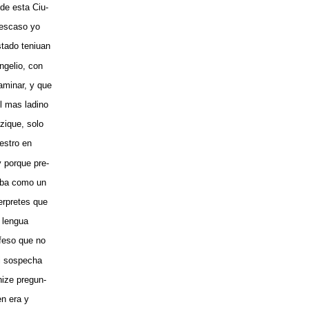
 de esta Ciu-
 escaso yo
stado teniuan
ngelio, con
aminar, y que
l mas ladino
azique, solo
estro en
 porque pre-
aba como un
erpretes que
u lengua
feso que no
i sospecha
hize pregun-
en era y