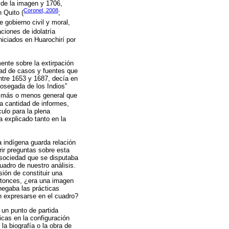
 de la imagen y 1706,
Coronel, 2008
 Quito (
;
e gobierno civil y moral,
ciones de idolatría
iciados en Huarochirí por
ente sobre la extirpación
dad de casos y fuentes que
ntre 1653 y 1687, decía en
sosegada de los Indios”
do más o menos general que
la cantidad de informes,
culo para la plena
a explicado tanto en la
a indígena guarda relación
rir preguntas sobre esta
na sociedad que se disputaba
uadro de nuestro análisis.
ión de constituir una
Entonces, ¿era una imagen
negaba las prácticas
an expresarse en el cuadro?
un punto de partida
icas en la configuración
a biografía o la obra de