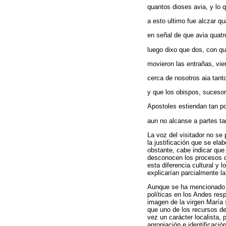
quantos dioses avia, y lo 
a esto ultimo fue alczar q
en señal de que avia quatr
luego dixo que dos, con q
movieron las entrañas, vie
cerca de nosotros aia tant
y que los obispos, sucesor
Apostoles estiendan tan p
aun no alcanse a partes ta
La voz del visitador no se 
la justificación que se ela
obstante, cabe indicar que
desconocen los procesos de
esta diferencia cultural y
explicarían parcialmente l
Aunque se ha mencionado q
políticas en los Andes res
imagen de la virgen María 
que uno de los recursos del
vez un carácter localista, 
apropiación e identificaci