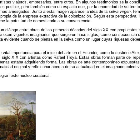
artistas viajeros, empresarios, entre otros. En algunos testimonios se la con
 es posible, pero también como un espacio que, por la enormidad de su territor
más arriesgados. Junto a esta imagen aparece la idea de la
selva virgen
, fem
, propia de la empresa extractiva de la colonización. Según esta perspectiva, 
iene la potestad de domesticarla a su conveniencia.
un diálogo entre obras de las primeras décadas del siglo XX con propuestas 
necen vigentes imaginarios que surgieron hace siglos, como consecuencia d
a evidente cuando se piensa en la selva como un lugar cuyas riquezas deben
e vital importancia para el inicio del arte en el Ecuador, como lo sostiene A
el siglo XIX con artistas como Rafael Troya. Estas obras forman parte del reper
penas estaba adquiriendo forma. Las obras de arte contemporáneo expuestas
nalidad original y reflexionar acerca de su actualidad en el imaginario colectiv
egran este núcleo curatorial: