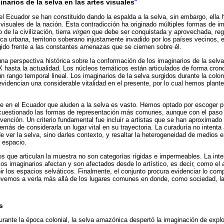
ginarios de la selva en las artes visuales
l Ecuador se han constituido dando la espalda a la selva, sin embargo, ella h
 visuales de la nación. Esta contradicción ha originado múltiples formas de i
 de la civilización, tierra
virgen
que debe ser conquistada y aprovechada, regi
ica urbana, territorio soberano injustamente invadido por los países vecinos,
ido frente a las constantes amenazas que se ciernen sobre él.
na perspectiva histórica sobre la conformación de los imaginarios de la selva 
X hasta la actualidad. Los núcleos temáticos están articulados de forma cron
n rango temporal lineal. Los imaginarios de la selva surgidos durante la colon
 evidencian una considerable vitalidad en el presente, por lo cual hemos plant
rte en el Ecuador que aluden a la selva es vasto. Hemos optado por escoger 
an cuestionado las formas de representación más comunes, aunque con el paso
ención. Un criterio fundamental fue incluir a artistas que se han aproximado a
emás de considerarla un lugar vital en su trayectoria. La curaduría no intenta
de ver la selva, sino darles contexto, y resaltar la heterogeneidad de medios 
e espacio.
s que articulan la muestra no son categorías rígidas e impermeables. La inte
os imaginarios afectan y son afectados desde lo artístico, es decir, como el a
 los espacios selváticos. Finalmente, el conjunto procura evidenciar lo comp
trevemos a verla más allá de los lugares comunes en donde, como sociedad, l
s
urante la época colonial, la selva amazónica despertó la imaginación de expl