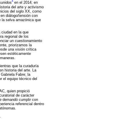
1
sunidos
en el 2014; en
storia del arte y activismo
nicios del siglo XX, como
 en diálogo/tensión con
de la selva amazónica que
 ciudad en la que
a regional de los
enciar un cuestionamiento
ente, priorizamos la
esde una visión crítica
uesen estéticamente
s maneras.
ientras que la curaduría
 historia del arte. La
 Gabriela Fabre; la
r el equipo técnico del
AAC, quien propició
curatorial de carácter
 que demandó cumplir con
eriencia referencial dentro
autónomas.
.