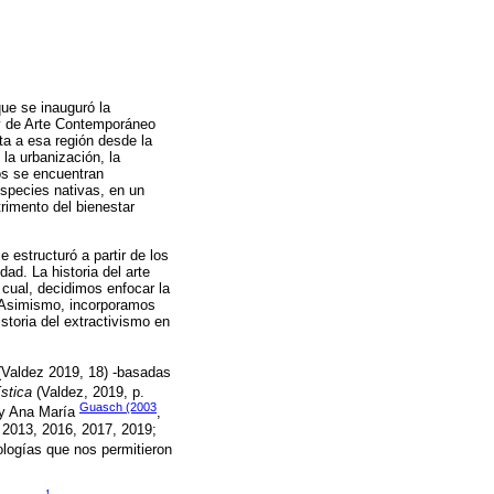
que se inauguró la
o y de Arte Contemporáneo
ta a esa región desde la
la urbanización, la
cos se encuentran
especies nativas, en un
rimento del bienestar
e estructuró a partir de los
ad. La historia del arte
o cual, decidimos enfocar la
s. Asimismo, incorporamos
istoria del extractivismo en
Valdez 2019, 18) -basadas
ística
(Valdez, 2019, p.
Guasch (2003
 y Ana María
,
, 2013, 2016, 2017, 2019;
logías que nos permitieron