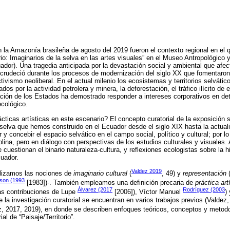
n la Amazonía brasileña de agosto del 2019 fueron el contexto regional en el 
orio: Imaginarios de la selva en las artes visuales” en el Museo Antropológic
or). Una tragedia anticipada por la devastación social y ambiental que afec
ecrudeció durante los procesos de modernización del siglo XX que fomentaron 
activismo neoliberal. En el actual milenio los ecosistemas y territorios selváti
 por la actividad petrolera y minera, la deforestación, el tráfico ilícito de 
ación de los Estados ha demostrado responder a intereses corporativos en det
ecológico.
ácticas artísticas en este escenario? El concepto curatorial de la exposición s
 selva que hemos construido en el Ecuador desde el siglo XIX hasta la actualid
y concebir el espacio selvático en el campo social, político y cultural; por l
plina, pero en diálogo con perspectivas de los estudios culturales y visuale
cuestionan el binario naturaleza-cultura, y reflexiones ecologistas sobre la h
uador.
Valdez 2019
ilizamos las nociones de
imaginario cultural
(
, 49) y
representación
(
son (1993
[1983])-. También empleamos una definición precaria de
práctica art
Álvarez (2017
Rodríguez (2003
 las contribuciones de Lupe
[2006]), Víctor Manuel
)
 la investigación curatorial se encuentran en varios trabajos previos (Valdez
z, 2017, 2019), en donde se describen enfoques teóricos, conceptos y metodo
ial de “Paisaje/Territorio”.