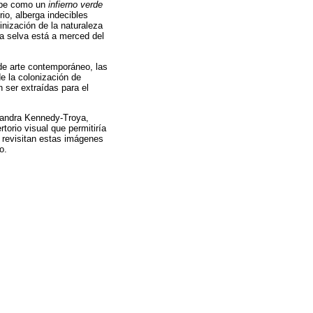
cibe como un
infierno verde
io, alberga indecibles
inización de la naturaleza
la selva está a merced del
de arte contemporáneo, las
e la colonización de
 ser extraídas para el
lexandra Kennedy-Troya,
torio visual que permitiría
 revisitan estas imágenes
o.