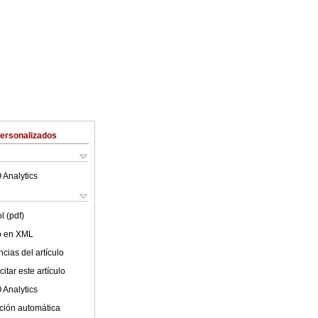
Personalizados
 Analytics
l (pdf)
lo en XML
cias del artículo
itar este artículo
 Analytics
ción automática