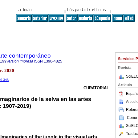
 arte contemporáneo
Servicios 
9199
versión impresa
ISSN
1390-4825
Revista
ic. 2020
SciELO
09.346
Articulo
CURATORIAL
Españo
 Imaginarios de la selva en las artes
Articu
: 1907-2019)
Referen
Como c
SciELO
Traduc
maginaries of the jungle in the visual arts