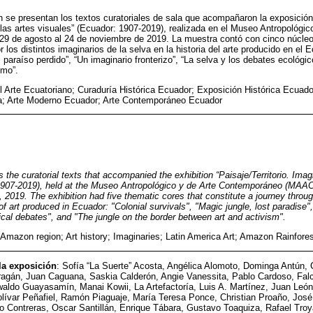
n se presentan los textos curatoriales de sala que acompañaron la exposición “
 las artes visuales” (Ecuador: 1907-2019), realizada en el Museo Antropológ
29 de agosto al 24 de noviembre de 2019. La muestra contó con cinco núcleo
r los distintos imaginarios de la selva en la historia del arte producido en el 
 paraíso perdido”, “Un imaginario fronterizo”, “La selva y los debates ecológic
smo”.
el Arte Ecuatoriano; Curaduría Histórica Ecuador; Exposición Histórica Ecuad
za; Arte Moderno Ecuador; Arte Contemporáneo Ecuador
ts the curatorial texts that accompanied the exhibition “Paisaje/Territorio. Imag
 1907-2019), held at the Museo Antropológico y de Arte Contemporáneo (MAAC
2019. The exhibition had five thematic cores that constitute a journey through
y of art produced in Ecuador: "Colonial survivals", "Magic jungle, lost paradise"
ical debates", and "The jungle on the border between art and activism".
 Amazon region; Art history; Imaginaries; Latin America Art; Amazon Rainfore
 la exposición
: Sofía “La Suerte” Acosta, Angélica Alomoto, Dominga Antún, 
ragán, Juan Caguana, Saskia Calderón, Angie Vanessita, Pablo Cardoso, Falc
o Guayasamín, Manai Kowii, La Artefactoría, Luis A. Martínez, Juan León M
ívar Peñafiel, Ramón Piaguaje, María Teresa Ponce, Christian Proaño, Jos
o Contreras, Oscar Santillán, Enrique Tábara, Gustavo Toaquiza, Rafael Tro