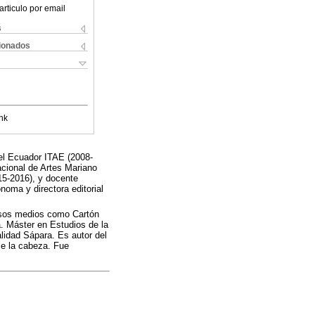
articulo por email
s
cionados
nk
del Ecuador ITAE (2008-
acional de Artes Mariano
015-2016), y docente
noma y directora editorial
ersos medios como Cartón
a. Máster en Estudios de la
lidad Sápara. Es autor del
se la cabeza. Fue