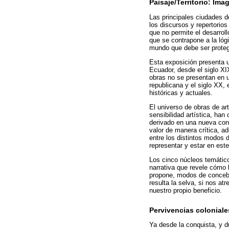
Paisaje/Territorio: Ima
Las principales ciudades de
los discursos y repertorios
que no permite el desarrollo
que se contrapone a la lóg
mundo que debe ser proteg
Esta exposición presenta u
Ecuador, desde el siglo XI
obras no se presentan en u
republicana y el siglo XX,
históricas y actuales.
El universo de obras de a
sensibilidad artística, h
derivado en una nueva conv
valor de manera crítica, ad
entre los distintos modos 
representar y estar en est
Los cinco núcleos temático
narrativa que revele cómo l
propone, modos de concebir
resulta la selva, si nos a
nuestro propio beneficio.
Pervivencias coloniale
Ya desde la conquista, y d