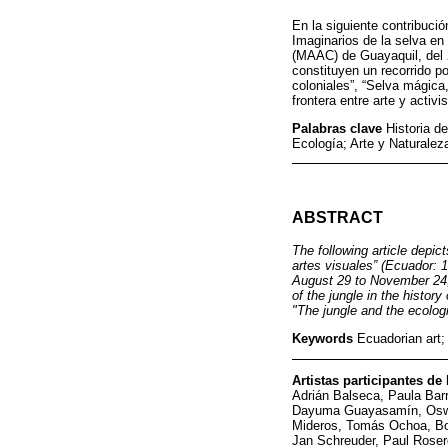
En la siguiente contribució
Imaginarios de la selva en
(MAAC) de Guayaquil, del 
constituyen un recorrido po
coloniales”, “Selva mágica,
frontera entre arte y activi
Palabras clave
Historia d
Ecología; Arte y Naturale
ABSTRACT
The following article depic
artes visuales” (Ecuador:
August 29 to November 24, 
of the jungle in the histor
"The jungle and the ecolog
Keywords
Ecuadorian art;
Artistas participantes de
Adrián Balseca, Paula Bar
Dayuma Guayasamín, Oswald
Mideros, Tomás Ochoa, Bol
Jan Schreuder, Paul Roser