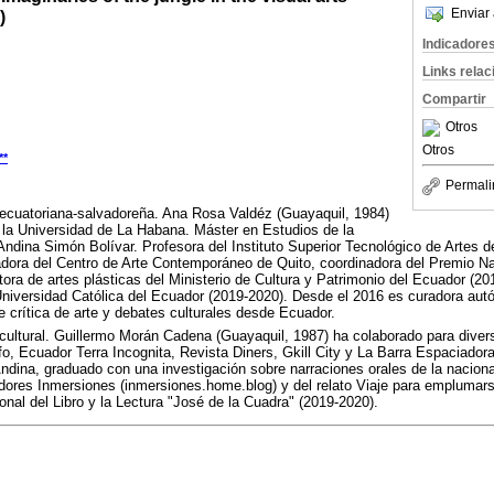
Enviar 
)
Indicadore
Links rela
Compartir
Otros
Otros
**
Permali
e ecuatoriana-salvadoreña. Ana Rosa Valdéz (Guayaquil, 1984)
or la Universidad de La Habana. Máster en Estudios de la
 Andina Simón Bolívar. Profesora del Instituto Superior Tecnológico de Artes 
adora del Centro de Arte Contemporáneo de Quito, coordinadora del Premio N
tora de artes plásticas del Ministerio de Cultura y Patrimonio del Ecuador (2
 Universidad Católica del Ecuador (2019-2020). Desde el 2016 es curadora autó
e crítica de arte y debates culturales desde Ecuador.
r cultural. Guillermo Morán Cadena (Guayaquil, 1987) ha colaborado para div
afo, Ecuador Terra Incognita, Revista Diners, Gkill City y La Barra Espaciador
Andina, graduado con una investigación sobre narraciones orales de la naciona
adores Inmersiones (inmersiones.home.blog) y del relato Viaje para emplumar
nal del Libro y la Lectura "José de la Cuadra" (2019-2020).