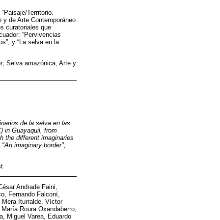
Paisaje/Territorio.
ico y de Arte Contemporáneo
s curatoriales que
Ecuador: “Pervivencias
os”, y “La selva en la
or; Selva amazónica; Arte y
inarios de la selva en las
) in Guayaquil, from
 the different imaginaries
, "An imaginary border",
st
César Andrade Faini,
o, Fernando Falconí,
era Iturralde, Víctor
é María Roura Oxandaberro,
ya, Miguel Varea, Eduardo