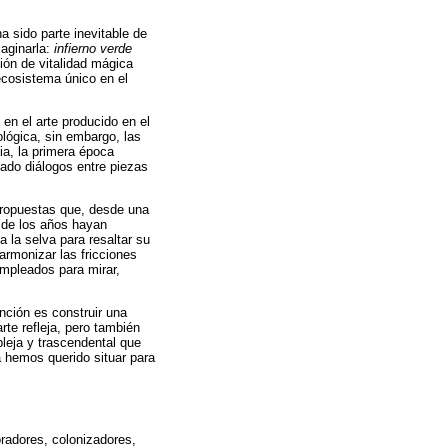
a sido parte inevitable de
maginarla:
infierno verde
ón de vitalidad mágica
 ecosistema único en el
en el arte producido en el
ológica, sin embargo, las
ia, la primera época
eado diálogos entre piezas
propuestas que, desde una
 de los años hayan
 la selva para resaltar su
 armonizar las fricciones
empleados para mirar,
nción es construir una
rte refleja, pero también
leja y trascendental que
a hemos querido situar para
oradores, colonizadores,