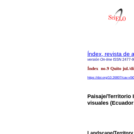
Índex, revista de
versión On-line
ISSN
2477-
Índex no.9 Quito jul./d
https://doi.org/10.26807/cav.v0i
Paisaje/Territorio
visuales (Ecuador
Landscape/Territory I