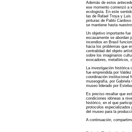
Además de estos anteceden
ese momento comenzó a idea
ecologista. En este sentid
las de Rafael Troya y Luis 
pinturas de Pablo Cardoso 
se mantiene hasta nuestro
Un objetivo importante fu
escasamente se abordan pr
incendios en Brasil funcio
hacia los problemas que enf
centralidad del objeto artí
sobre los imaginarios cultu
evocadores, metafóricos, qu
La investigación histórica 
fue emprendida por Valdez 
coordinación institucional
museografía, por Gabriela C
museo liderado por Esteba
Es preciso resaltar que est
condiciones idóneas a nivel
histórico, en el que partic
protocolos especializados p
del museo para la producc
A continuación, compartim