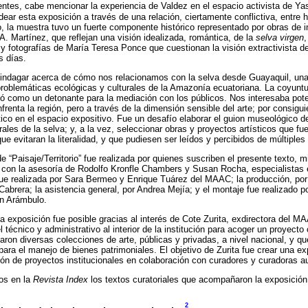
tes, cabe mencionar la experiencia de Valdez en el espacio activista de Ya
r esta exposición a través de una relación, ciertamente conflictiva, entre hi
o, la muestra tuvo un fuerte componente histórico representado por obras de i
A. Martínez, que reflejan una visión idealizada, romántica, de la
selva virgen
,
y fotografías de María Teresa Ponce que cuestionan la visión extractivista 
s días.
e indagar acerca de cómo nos relacionamos con la selva desde Guayaquil, una
oblemáticas ecológicas y culturales de la Amazonía ecuatoriana. La coyuntur
nó como un detonante para la mediación con los públicos. Nos interesaba pot
renta la región, pero a través de la dimensión sensible del arte; por consigui
stico en el espacio expositivo. Fue un desafío elaborar el guion museológico d
rales de la selva; y, a la vez, seleccionar obras y proyectos artísticos que f
e evitaran la literalidad, y que pudiesen ser leídos y percibidos de múltiple
de “Paisaje/Territorio” fue realizada por quienes suscriben el presente texto, m
con la asesoría de Rodolfo Kronfle Chambers y Susan Rocha, especialistas en
 fue realizada por Sara Bermeo y Enrique Tuárez del MAAC; la producción, por
abrera; la asistencia general, por Andrea Mejía; y el montaje fue realizado po
n Arámbulo.
a exposición fue posible gracias al interés de Cote Zurita, exdirectora del M
 técnico y administrativo al interior de la institución para acoger un proyecto 
iparon diversas colecciones de arte, públicas y privadas, a nivel nacional, y
ara el manejo de bienes patrimoniales. El objetivo de Zurita fue crear una exp
ión de proyectos institucionales en colaboración con curadores y curadoras 
os en la
Revista Index
los textos curatoriales que acompañaron la exposición
2