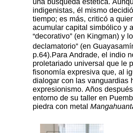
una búsqueda estética. Aunque
indigenistas, él mismo decid
tiempo; es más, criticó a quie
acumular capital simbólico y a
“decorativo” (en Kingman) y l
declamatorio” (en Guayasamí
p.64).Para Andrade, el indio n
proletariado universal que le p
fisonomía expresiva que, al ig
dialogar con las vanguardias h
expresionismo. Años después 
entorno de su taller en Puem
piedra con metal
Mangahuanta