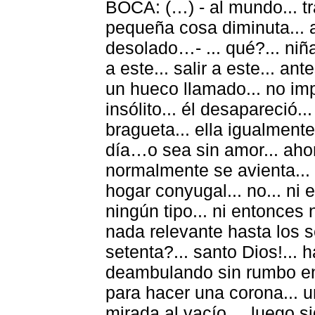
BOCA: (…) - al mundo... tr
pequeña cosa diminuta... a
desolado…- ... qué?... niña
a este... salir a este... ant
un hueco llamado... no imp
insólito... él desapareció.
bragueta... ella igualment
día…o sea sin amor... ahor
normalmente se avienta... s
hogar conyugal... no... ni 
ningún tipo... ni entonces n
nada relevante hasta los s
setenta?... santo Dios!... h
deambulando sin rumbo en 
para hacer una corona... u
mirada al vacío ... luego s