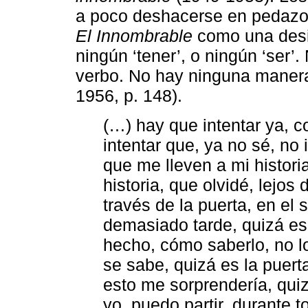
a poco deshacerse en pedazos
El Innombrable
como una desin
ningún ‘tener’, o ningún ‘ser’.
verbo. No hay ninguna manera
1956, p. 148).
(…) hay que intentar ya, c
intentar que, ya no sé, no 
que me lleven a mi historia
historia, que olvidé, lejos 
través de la puerta, en el 
demasiado tarde, quizá es
hecho, cómo saberlo, no lo
se sabe, quizá es la puerta
esto me sorprendería, quizá
yo, puedo partir, durante t