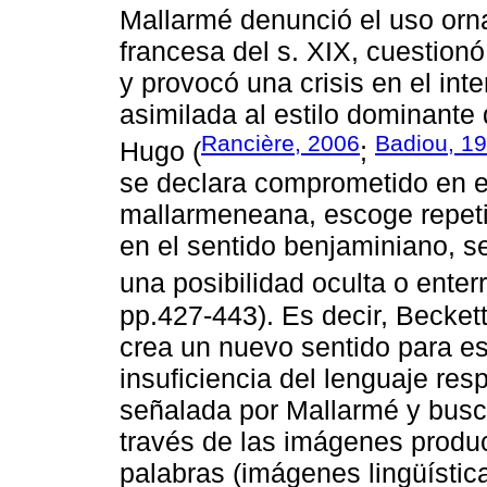
Mallarmé denunció el uso orn
francesa del s. XIX, cuestionó
y provocó una crisis en el int
asimilada al estilo dominante 
Rancière, 2006
Badiou, 1
Hugo (
;
se declara comprometido en el
mallarmeneana, escoge repetir
en el sentido benjaminiano, se
una posibilidad oculta o enter
pp.427-443). Es decir, Beckett
crea un nuevo sentido para ese
insuficiencia del lenguaje resp
señalada por Mallarmé y busca
través de las imágenes produc
palabras (imágenes lingüística