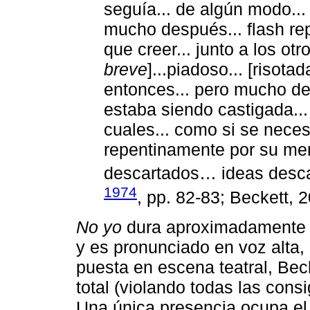
seguía... de algún modo...
mucho después... flash rep
que creer... junto a los otr
breve
]...piadoso... [risota
entonces... pero mucho des
estaba siendo castigada...
cuales... como si se neces
repentinamente por su me
descartados… ideas desca
1974
, pp. 82-83; Beckett, 
No yo
dura aproximadamente 1
y es pronunciado en voz alta,
puesta en escena teatral, Beck
total (violando todas las con
Una única presencia ocupa el