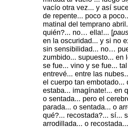
vacío otra vez... y así suc
de repente... poco a poco..
matinal del temprano abril...
quién?... no… ella!... [
paus
en la oscuridad... y si no e
sin sensibilidad... no… pu
zumbido... supuesto... en l
se fue... vino y se fue... t
entrevé... entre las nubes.
el cuerpo tan embotado... 
estaba... imagínate!... en 
o sentada... pero el cerebro-
parada... o sentada... o arr
qué?... recostada?... sí... 
arrodillada... o recostada..