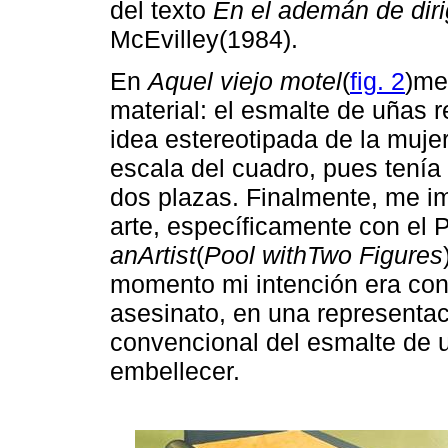
del texto
En el ademán de dir
McEvilley(1984).
En
Aquel viejo motel
(
fig. 2
)me
material: el esmalte de uñas r
idea estereotipada de la mujer
escala del cuadro, pues tení
dos plazas. Finalmente, me imp
arte, específicamente con el 
anArtist
(
Pool withTwo Figures
momento mi intención era conv
asesinato, en una representa
convencional del esmalte de u
embellecer.