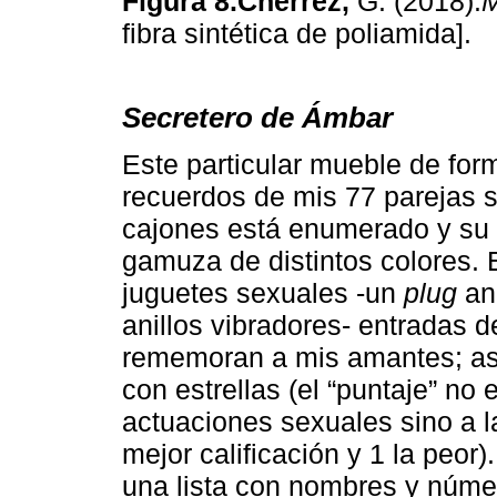
Figura 8.Chérrez,
G. (2018).
M
fibra sintética de poliamida].
Secretero de Ámbar
Este particular mueble de for
recuerdos de mis 77 parejas s
cajones está enumerado y su i
gamuza de distintos colores. E
juguetes sexuales -un
plug
ana
anillos vibradores- entradas d
rememoran a mis amantes; así 
con estrellas (el “puntaje” no
actuaciones sexuales sino a la
mejor calificación y 1 la peor)
una lista con nombres y núme