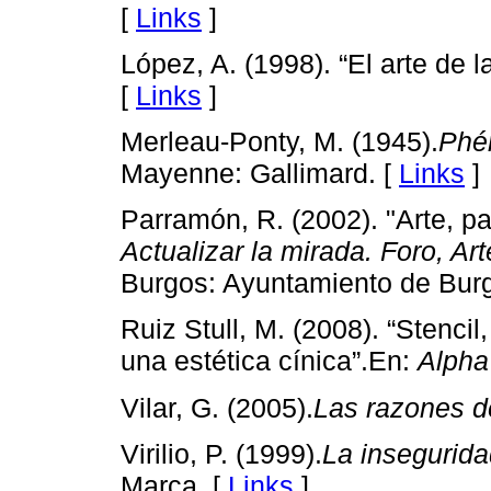
[
Links
]
López, A. (1998). “El arte de l
[
Links
]
Merleau-Ponty, M. (1945).
Phé
Mayenne: Gallimard. [
Links
]
Parramón, R. (2002). "Arte, pa
Actualizar la mirada. Foro, Art
Burgos: Ayuntamiento de Burg
Ruiz Stull, M. (2008). “Stenci
una estética cínica”.En:
Alpha
Vilar, G. (2005).
Las razones de
Virilio, P. (1999).
La inseguridad
Marca. [
Links
]