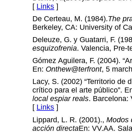
[
Links
]
De Certeau, M. (1984).
The pra
Berkeley, CA: University of Ca
Deleuze, G. y Guatarri, F. (198
esquizofrenia
. Valencia, Pre-t
Gómez Aguilera, F. (2004). “Ar
En:
Onthew@terfront
, 5 march
Lacy, S. (2002) “Territorio de
crítico para el arte público”. 
local espiar reals
. Barcelona: 
[
Links
]
Lippard, L. R. (2001).,
Modos d
acción directa
En: VV.AA. Sal