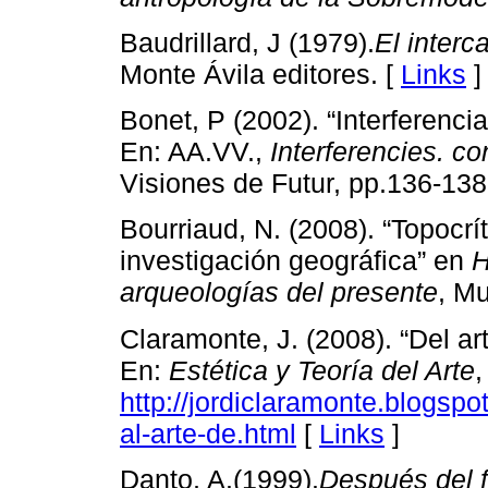
Baudrillard, J (1979).
El interc
Monte Ávila editores. [
Links
]
Bonet, P (2002). “Interferenci
En: AA.VV.,
Interferencies. co
Visiones de Futur, pp.136-138
Bourriaud, N. (2008). “Topocrí
investigación geográfica” en
H
arqueologías del presente
, M
Claramonte, J. (2008). “Del ar
En:
Estética y Teoría del Arte
,
http://jordiclaramonte.blogsp
al-arte-de.html
[
Links
]
Danto, A.(1999).
Después del f