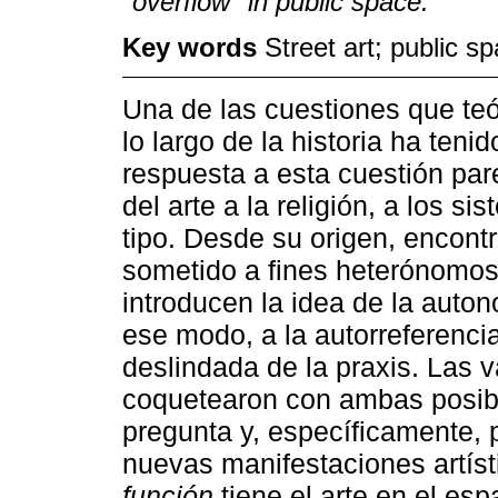
"overflow" in public space.
Key words
Street art; public s
Una de las cuestiones que teó
lo largo de la historia ha teni
respuesta a esta cuestión par
del arte a la religión, a los s
tipo. Desde su origen, encont
sometido a fines heterónomos
introducen la idea de la auton
ese modo, a la autorreferenci
deslindada de la praxis. Las v
coquetearon con ambas posib
pregunta y, específicamente, 
nuevas manifestaciones artís
función
tiene el arte en el esp