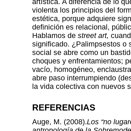
artística. A diferencia de lo q
violenta los principios del fo
estética, porque adquiere sig
definición es relacional, públic
Hablamos de
street art,
cuando
significado. ¿Palimpsestos o 
social se abre como un bastid
choques y enfrentamientos; p
vacío, homogéneo, enclaustrad
abre paso interrumpiendo (desb
la vida colectiva con nuevos s
REFERENCIAS
Auge, M. (2008).
Los “no luga
antropología de la Sobremode