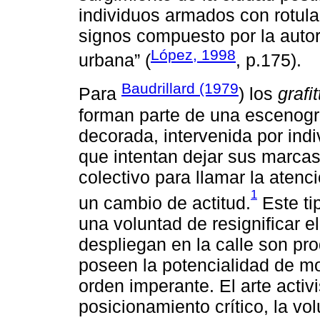
individuos armados con rotula
signos compuesto por la autor
López, 1998
urbana” (
, p.175).
Baudrillard (1979
Para
) los
grafit
forman parte de una escenogr
decorada, intervenida por indi
que intentan dejar sus marcas 
colectivo para llamar la atenc
1
un cambio de actitud.
Este tip
una voluntad de resignificar e
despliegan en la calle son pr
poseen la potencialidad de most
orden imperante. El arte acti
posicionamiento crítico, la vo