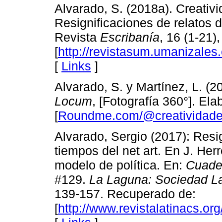
Alvarado, S. (2018a). Creativ
Resignificaciones de relatos 
Revista
Escribanía
, 16 (1-21)
[
http://revistasum.umanizales.
[
Links
]
Alvarado, S. y Martínez, L. (2
Locum
, [Fotografía 360°]. El
[
Roundme.com/@creatividad
Alvarado, Sergio (2017): Resig
tiempos del net art. En J. Herr
modelo de política. En:
Cuade
#129.
La Laguna: Sociedad La
139-157. Recuperado de:
[
http://www.revistalatinacs.o