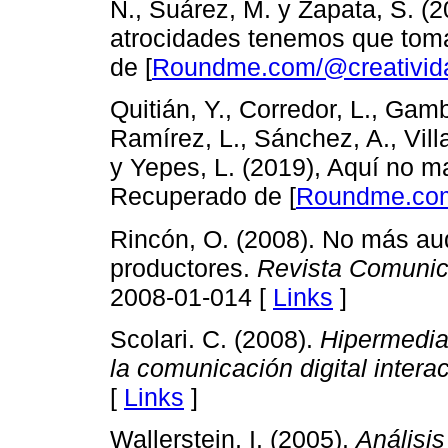
N., Suárez, M. y Zapata, S. (2
atrocidades tenemos que tomar
de [
Roundme.com/@creativid
Quitián, Y., Corredor, L., Gam
Ramírez, L., Sánchez, A., Vill
y Yepes, L. (2019), Aquí no m
Recuperado de [
Roundme.com
Rincón, O. (2008). No más au
productores.
Revista Comunic
2008-01-014 [
Links
]
Scolari. C. (2008).
Hipermedia
la comunicación digital interac
[
Links
]
Wallerstein, I. (2005).
Análisi