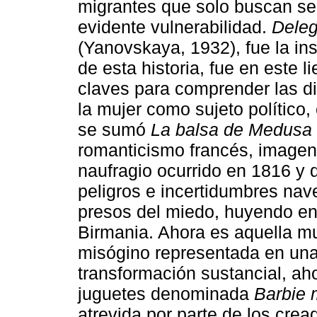
migrantes que solo buscan se
evidente vulnerabilidad.
Deleg
(Yanovskaya, 1932), fue la ins
de esta historia, fue en este
claves para comprender las d
la mujer como sujeto político,
se sumó
La balsa de Medusa
romanticismo francés, imagen
naufragio ocurrido en 1816 y q
peligros e incertidumbres na
presos del miedo, huyendo en 
Birmania. Ahora es aquella muj
misógino representada en una
transformación sustancial, ah
juguetes denominada
Barbie 
atrevida por parte de los cread