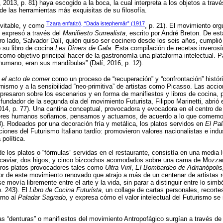
, 2013, p. 81) haya escogido a la boca, la cual interpreta a los objetos a tra
e las herramientas más exquisitas de su filosofía.
Tzara enfatizó, “Dada istephemär” (1917
evitable, y como
, p. 21). El movimiento or
 expresó a través del
Manifiesto Surrealista
, escrito por André Breton. De es
otro lado, Salvador Dalí, quién quiso ser cocinero desde los seis años, cumpl
 su libro de cocina
Les Dîners de Gala.
Esta compilación de recetas inverosím
como objetivo principal hacer de la gastronomía una plataforma intelectual. Pa
 humano, eran sus mandíbulas” (Dalí, 2016, p. 12).
n
el acto de comer
como un proceso de “recuperación” y “confrontación” históri
nismo y a la sensibilidad “neo-primitiva” de artistas como Picasso. Las acci
presaron sobre los escenarios y en forma de manifiestos y libros de cocina, 
fundador de la segunda ola del movimiento Futurista, Filippo Marinetti, abrió 
014, p. 77)
.
Una cantina conceptual, provocadora y evocadora en el centro de T
seres humanos soñamos, pensamos y actuamos, de acuerdo a lo que comem
33). Rodeados por una decoración fría y metálica, los platos servidos en
El Pa
iones del Futurismo Italiano tardío: promovieron valores nacionalistas e indus
política.
de los platos o “fórmulas” servidas en el restaurante, consistía en una media 
aviar, dos higos, y cinco bizcochos acomodados sobre una cama de Mozzarell
otros platos provocadores tales como
Ultra Viril
,
El Bombardeo de Adrianópolis
ador de este movimiento renovado que atrajo a más de un centenar de artistas r
movía libremente entre el arte y la vida, sin parar a distinguir entre lo simból
p. 243). El
Libro de Cocina Futurista,
un collage de cartas personales, recortes
orno al
Paladar Sagrado,
y expresa cómo el valor intelectual del Futurismo se 
 las “denturas” o manifiestos del movimiento Antropofágico surgían a través de