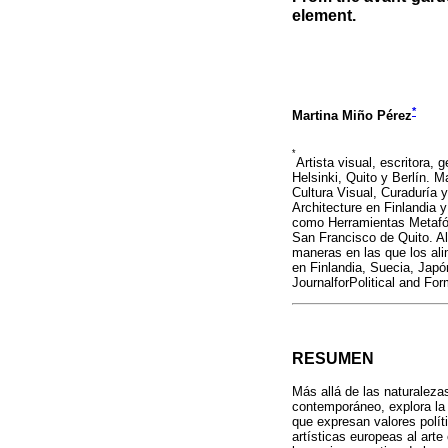
element.
*
Martina Miño Pérez
*
Artista visual, escritora,
Helsinki, Quito y Berlín. 
Cultura Visual, Curaduría 
Architecture en Finlandia 
como Herramientas Metafóri
San Francisco de Quito. Al
maneras en las que los al
en Finlandia, Suecia, Jap
JournalforPolitical and For
RESUMEN
Más allá de las naturaleza
contemporáneo, explora la
que expresan valores polít
artísticas europeas al art