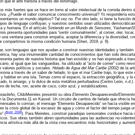
 que el arte transita a través del estómago.
s más fuertes que se hace en torno al valor intelectual de la comida dentro 
tiva. ¿Puede el sabor comunicar conocimiento universal? Yo respondería esta
resentarnos un mundo objetivo? Tal vez no. Por otro lado, sí tiene la función
 tipos de lenguaje confluyan, y nuestros sentidos sean utilizados democrática
ica y humana. En el artículo
Sintiendo en un Mundo de Sensores,
YashamanShe
 nos presenta oportunidades para “sentir comunalmente”, al comer, oler, tocar
 una ventana para construir empatía, aceptar la diferencia y la diversidad, c
ue compartimos la misma condición humana (Sheri, 2019, p. 9).
ar, son lenguajes que nos ayudan a construir nuestras identidades y también
mérica, hay una innumerable cantidad de conocimientos que han sido descarta
esenta partes de nuestra historia que han existido y se han expresado a través
ano, al igual que las vanguardias, ha utilizado al “acto de comer” como reivin
alores políticos y sociales.
Helado de Agua del Mar Caribe (2002)
de la ar
xiona a través de un sabor de helado, lo que el mar Caribe trajo, lo que este
, y habitar en una isla. Temas como el espacio, la extracción geográfica, y la
lado, lo amargo, y lo dulce de esta metáfora perturbadora (Centro León, n.d.)
ro de leche, ron, aceite de coco, color azul, y estabilizadores.
brasileño, CildoMeireles presentó su obra
Elemento Desaparecendo/Elemento
 la Documenta 11 en Kassel. Un circuito de carritos de helado que ofrecía h
omensales lo comían, el mensaje “Elemento Desaparecido” se hacía visible en
re la crisis global de la escasez de agua y cómo el factor del tiempo juega un
Brett, 2008
n” (
). Para Meireles, construir paradojas sensoriales conduce hacia i
icos. Sus obras también abren oportunidades para las audiencias no-videntes
encia artística más allá de la vista crea encuentros más horizontales y aument