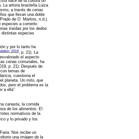
sta hace de la cultura un
. La artista brasileña Luiza
ismo, a través de cenas
eños que llevan una doble
(Prado de O. Martins, n.d.).
de especies a comerlo:
rias traídas por los dedos
 distintas especies
ón y por lo tanto ha
ndation, 2019
, p. 21). La
desvalorado el aspecto
 las cenas comunales, ha
 2019, p. 21). Después de
a con temas de
dancia, cuestiona el
el planeta. Un mito, que
dos, pero el problema es la
r a ella”
na canasta, la comida
ora
de los alimentos. El
mites normativos de la
lico y lo privado y los
Faria. Nos recibe un
oltorio una imágen de la