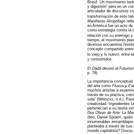
Brasil. Un movimiento tant
y digestión” pero en un con
articulador de discursos co
transformación de este tab
Manifiesto Atropófago
refl
en América fue un acto de 
como estrategia contra la o
relación con su enemigo y
tiempo, el movimiento plan
diversos encuentros histór
concepto compartido entre 
lo viejo y lo nuevo, entre la
y consumidos.
El Dadá devoró al Futurism
p. 79)
La importancia conceptual 
del arte como
Fluxus y Eat
muchos artistas a experim
través de su práctica, creía
vida” (Wittocxs, n.d.). Pa
creatividad. Ingredientes t
pertenecían a su teoría s
Dos Obras de Arte: La Mie
óleo. Daniel Spoerri, quié
innumerables ensamblajes 
planteaba a través de sus
mundo capitalista? (Suciu,