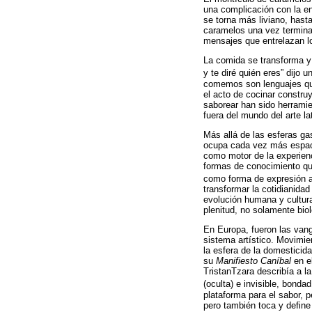
una complicación con la en
se torna más liviano, hast
caramelos una vez termina
mensajes que entrelazan lo
La comida se transforma 
y te diré quién eres” dijo 
comemos son lenguajes que 
el acto de cocinar constru
saborear han sido herrami
fuera del mundo del arte l
Más allá de las esferas ga
ocupa cada vez más espaci
como motor de la experienc
formas de conocimiento que
como forma de expresión a
transformar la cotidianidad
evolución humana y cultural
plenitud, no solamente biol
En Europa, fueron las vangu
sistema artístico. Movimie
la esfera de la domesticid
su
Manifiesto Caníbal
en el
TristanTzara describía a l
(oculta) e invisible, bonda
plataforma para el sabor, p
pero también toca y defin