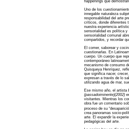
happenings que demostraron
Uno de los cuestionamiento
innegable naturaleza subje
responsabilidad del arte p
críticos, donde diferentes
nuestra experiencia artíst
sensorialidad es política y
sensorialidad comunal abre
compartidos, y recordar q
El comer, saborear y cocin
cuestionarlas. En Latinoa
cuerpo. Un cuerpo que repr
contemporáneo latinoameric
mecanismo de consumo de v
Quisqueya Henríquez, refle
que significa nacer, crecer
expresan a través de lo sa
utilizando agua de mar, sue
Ese mismo año, el artista 
(passadoiminente)(2002)
en
visitantes. Mientras los c
obra fue un comentario sob
proceso de su “desaparició
crea panoramas socio-polít
arte. El expandir la experi
pedagógicas del arte.