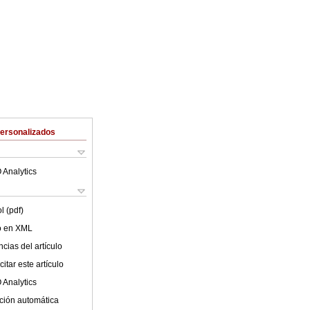
Personalizados
 Analytics
l (pdf)
lo en XML
cias del artículo
itar este artículo
 Analytics
ción automática