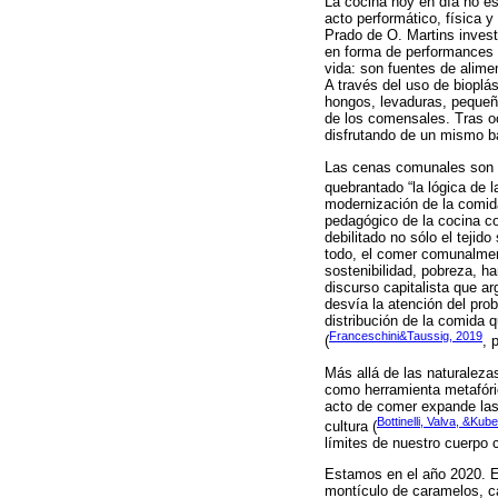
La cocina hoy en día no es
acto performático, física y
Prado de O. Martins invest
en forma de performances
vida: son fuentes de alimen
A través del uso de bioplás
hongos, levaduras, pequeño
de los comensales. Tras oc
disfrutando de un mismo b
Las cenas comunales son ac
quebrantado “la lógica de 
modernización de la comida
pedagógico de la cocina c
debilitado no sólo el tejid
todo, el comer comunalmen
sostenibilidad, pobreza, h
discurso capitalista que a
desvía la atención del pro
distribución de la comida 
Franceschini&Taussig, 2019
(
, 
Más allá de las naturalez
como herramienta metafóri
acto de comer expande las
Bottinelli, Valva, &Kub
cultura (
límites de nuestro cuerpo 
Estamos en el año 2020. En
montículo de caramelos, ca