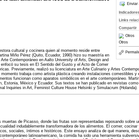
Enviar 
Indicadore
Links rela
Compartir
Otros
Otros
 gestora cultural y cocinera quien al momento reside entre
Permali
Martina Miño Pérez (Quito, Ecuador, 1990) hizo su maestría en
y Arte Contemporáneo en Aalto University of Arts, Design and
y enfocó su tesis en El Sentido del Gusto y el Acto de Comer
cas. Previamente, realizó su licenciatura en Arte Culinario y Artes Contemp
 momento trabaja como artista plástica creando instalaciones comestibles y 
imentos funcionan como aparatos simbólicos en el arte contemporáneo. Marti
ón, Estonia, México y Ecuador. Sus textos se han publicado en revistas com
mal Inquiries in Art, Feminist Culture House Helsinki y Simulacrum (Holanda).
s muertas de Picasso, donde las frutas son representadas reposando sobre un
 cualidad indudablemente
transformadora
de los alimentos. El comer, cocinar
icos, sociales, íntimos e históricos. Este ensayo analiza de qué manera, des
e contemporáneo latinoamericano, la comida ha sido una herramienta subversi