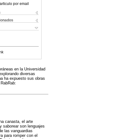
articulo por email
s
cionados
nk
oráneas en la Universidad
explorando diversas
na ha expuesto sus obras
o RabRab:
a canasta, el arte
 y saborear son lenguajes
de las vanguardias
va para romper con el