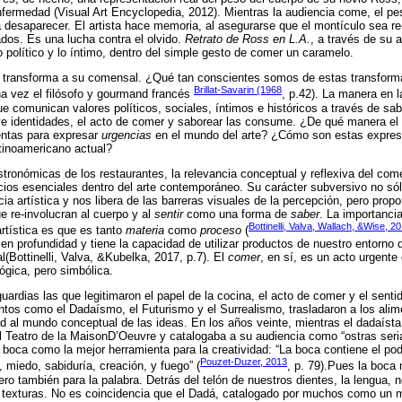
fermedad (Visual Art Encyclopedia, 2012). Mientras la audiencia come, el pe
a desaparecer. El artista hace memoria, al asegurarse que el montículo sea 
dos. Es una lucha contra el olvido.
Retrato de Ross en L.A.
, a través de su 
 político y lo íntimo, dentro del simple gesto de comer un caramelo.
y transforma a su comensal. ¿Qué tan conscientes somos de estas transfor
Brillat-Savarin (1968
una vez el filósofo y gourmand francés
, p.42). La manera en 
comunican valores políticos, sociales, íntimos e históricos a través de sab
ye identidades, el acto de comer y saborear las consume. ¿De qué manera el c
entas para expresar
urgencias
en el mundo del arte? ¿Cómo son estas expresa
atinoamericano actual?
stronómicas de los restaurantes, la relevancia conceptual y reflexiva del com
os esenciales dentro del arte contemporáneo. Su carácter subversivo no sól
ia artística y nos libera de las barreras visuales de la percepción, pero prop
 re-involucran al cuerpo y al
sentir
como una forma de
saber
. La importanci
Bottinelli, Valva, Wallach, &Wise, 2
rtística es que es tanto
materia
como
proceso
(
 en profundidad y tiene la capacidad de utilizar productos de nuestro entorno
(Bottinelli, Valva, &Kubelka, 2017, p.7). El
comer
, en sí, es un acto urgente
ógica, pero simbólica.
ardias las que legitimaron el papel de la cocina, el acto de comer y el senti
ntos como el Dadaísmo, el Futurismo y el Surrealismo, trasladaron a los alim
ad al mundo conceptual de las ideas. En los años veinte, mientras el dadaísta
 Teatro de la MaisonD’Oeuvre y catalogaba a su audiencia como “ostras seria
a boca como la mejor herramienta para la creatividad: “La boca contiene el po
Pouzet-Duzer, 2013
d, miedo, sabiduría, creación, y fuego” (
, p. 79).Pues la boca
ero también para la palabra. Detrás del telón de nuestros dientes, la lengua, n
e texturas. No es coincidencia que el Dadá, catalogado por muchos como un