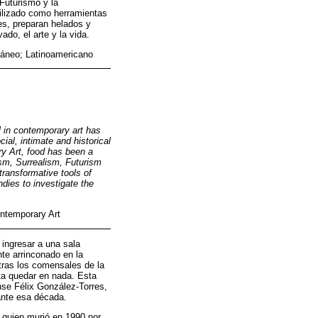
Futurismo y la
tilizado como herramientas
s, preparan helados y
ado, el arte y la vida.
ráneo; Latinoamericano
l in contemporary art has
cial, intimate and historical
y Art, food has been a
sm, Surrealism, Futurism
ransformative tools of
dies to investigate the
ontemporary Art
ingresar a una sala
te arrinconado en la
tras los comensales de la
ta quedar en nada. Esta
nse Félix González-Torres,
rante esa década.
 quien murió en 1990 por