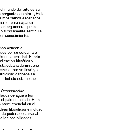
del mundo del arte es su
 pregunta con otra: ¿Es la
 de mostrarnos escenarios
mente, para expandir
ri argumenta que la
, o simplemente sentir. La
rear conocimientos
 nos ayudan a
dos por su cercanía al
 de la oralidad. El arte
dicación histórica y
tista cubana-dominicana
 mismo mar se llevó y lo
 etnicidad caribeña se
. El helado está hecho
 Desaparecido
elados de agua a los
 el palo de helado. Esta
 papel esencial en el
deas filosóficas e incluso
 de poder acercarse al
a las posibilidades