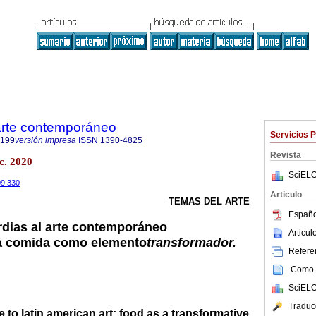
 arte contemporáneo
Servicios 
9199
versión impresa
ISSN
1390-4825
Revista
ic. 2020
SciELO
09.330
Articulo
TEMAS DEL ARTE
Españo
dias al arte contemporáneo
Articu
la comida como elemento
transformador.
Referen
Como c
SciELO
Traduc
 to latin american art: food as a transformative