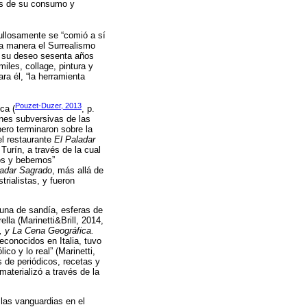
vés de su consumo y
gullosamente se “comió a sí
ta manera el Surrealismo
ió su deseo sesenta años
iles, collage, pintura y
ra él, “la herramienta
Pouzet-Duzer, 2013
ca (
, p.
ones subversivas de las
pero terminaron sobre la
el restaurante
El Paladar
urín, a través de la cual
os y bebemos”
ladar Sagrado
, más allá de
trialistas, y fueron
luna de sandía, esferas de
a (Marinetti&Brill, 2014,
, y La Cena Geográfica.
econocidos en Italia, tuvo
ico y lo real” (Marinetti,
 de periódicos, recetas y
materializó a través de la
 las vanguardias en el