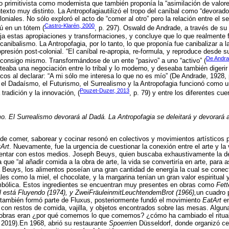
o primitivista como modernista que también proponía la “asimilación de valore
texto muy distinto. La Antropofagiautilizó el tropo del caníbal como “devorador
loniales. No sólo exploró el acto de “comer al otro” pero la relación entre el s
Castro-Klarén, 2000
ú en un tótem (
, p. 297). Oswald de Andrade, a través de su
eja estas apropiaciones y transformaciones, y concluye que lo que realmente 
canibalismo. La Antropofagia, por lo tanto, lo que proponía fue canibalizar a 
presión post-colonial. “El caníbal re-apropia, re-formula, y reproduce desde su
De Andra
 consigo mismo. Transformándose de un ente “pasivo” a uno “activo” (
teaba una negociación entre lo tribal y lo moderno, y deseaba también digerir 
icos al declarar: “A mi sólo me interesa lo que no es mío” (De Andrade, 1928, 
el Dadaísmo, el Futurismo, el Surrealismo y la Antropofagia funcionó como u
Pouzet-Duzer, 2013
 tradición y la innovación, (
, p. 79) y entre los diferentes c
o. El Surrealismo devorará al Dadá. La Antropofagia se deleitará y devorará 
de comer, saborear y cocinar resonó en colectivos y movimientos artísticos po
Art
. Nuevamente, fue la urgencia de cuestionar la conexión entre el arte y la 
entar con estos medios. Joseph Beuys, quien buscaba exhaustivamente la de
 que “al añadir comida a la obra de arte, la vida se convertiría en arte, para as
ra Beuys, los alimentos poseían una gran cantidad de energía la cual se conect
ales como la miel, el chocolate, y la margarina tenían un gran valor espiritual 
imbólica. Estos ingredientes se encuentran muy presentes en obras como
Fett
l está Fluyendo (1974), y ZweiFräuleinmitLeuchtendemBrot (1966),
un cuadro 
n también formó parte de Fluxus, posteriormente fundó el movimiento
EatArt
en
con restos de comida, vajilla, y objetos encontrados sobre las mesas. Algun
 obras eran ¿por qué comemos lo que comemos? ¿cómo ha cambiado el ritual 
 2019).En 1968, abrió su restaurante
Spoerri
en Düsseldorf, donde organizó c