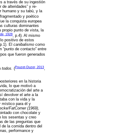
s a través de su ingestión
 de alteridades” y re-
er humano y su tabú, y la
 fragmentado y poético
fue la conquista europea
las culturas dominantes
 propio punto de vista, la
de, 1928
, p.4). Al mismo
lo positivo de estos
p.1). El
canibalismo
como
n “punto de contacto” entre
uerpos que fueron generados
Pouzet-Duzer, 2013
a todos.
(
,
steriores en la historia
vida, lo que motivó a
mocratización del arte a
í devolver el arte a la
aba con la vida y la
y místico para él y
ecke/FatCorner (1969)
,
pintado con chocolate y
 los sesentas y creo
as de las preguntas que
de la comida dentro del
enas, performance y