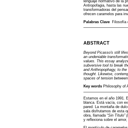
lenguaje normativo de la p
Antropofagia, hasta las nu
transformadoras del pensa
ofrecen caramelos para inves
Palabras Clave
Filosofía
ABSTRACT
Beyond Picasso's still life
an undeniable transformative
values. This essay analyze
subversive tool to break 
and Anthropophagy, to the 
thought. Likewise, contemp
spaces of tension between t
Key words
Philosophy of 
Estamos en el año 1991. E
blanca. Está vacía, con ex
pared. La montaña de dulce
sala disfrutamos de esta o
obra, llamada “
Sin Título” 
y reflexiona sobre el amor,
El montículo de caramelos 