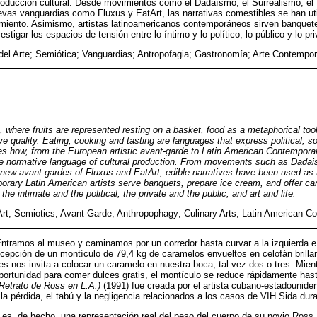
roducción cultural. Desde movimientos como el Dadaísmo, el Surrealismo, el 
evas vanguardias como Fluxus y EatArt, las narrativas comestibles se han u
miento. Asimismo, artistas latinoamericanos contemporáneos sirven banquete
tigar los espacios de tensión entre lo íntimo y lo político, lo público y lo priv
 del Arte; Semiótica; Vanguardias; Antropofagia; Gastronomía; Arte Contempo
s, where fruits are represented resting on a basket, food as a metaphorical too
 quality. Eating, cooking and tasting are languages ​​that express political, so
s how, from the European artistic avant-garde to Latin American Contemporar
the normative language of cultural production. From movements such as Dadai
new avant-gardes of Fluxus and EatArt, edible narratives have been used as t
orary Latin American artists serve banquets, prepare ice cream, and offer can
he intimate and the political, the private and the public, and art and life.
Art; Semiotics; Avant-Garde; Anthropophagy; Culinary Arts; Latin American C
ntramos al museo y caminamos por un corredor hasta curvar a la izquierda e 
cepción de un montículo de 79,4 kg de caramelos envueltos en celofán brillan
s nos invita a colocar un caramelo en nuestra boca, tal vez dos o tres. Mien
portunidad para comer dulces gratis, el montículo se reduce rápidamente has
(Retrato de Ross en L.A.)
(1991) fue creada por el artista cubano-estadounide
 la pérdida, el tabú y la negligencia relacionados a los casos de VIH Sida du
es, de hecho, una representación real del peso del cuerpo de su novio Ross,