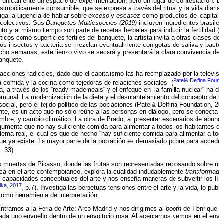
 únicamente un espacio de experimentación, pero un lugar de contestación. E
 simbólicamente consumible, que se expresa a través del ritual y la vida diaria
iga la urgencia de hablar sobre
exceso
y
escasez
como productos del capital
 colectivos. Sus
Banquetes Multiespecies (2019)
incluyen ingredientes brasil
to y al mismo tiempo son parte de recetas herbales para inducir la fertilidad 
ticos como superficies fértiles del banquete, la artista invita a otras clases 
s insectos y bacteria se mezclan eventualmente con gotas de saliva y bacte
ho semanas, este lienzo vivo se secará y presentará la clara convivencia de
anquete.
ciones radicales, dado que el capitalismo las ha reemplazado por la televisi
Patel& Delfina Fou
la comida y la cocina como tejedoras de relaciones sociales” (
, a través de los “ready-mademeals” y el enfoque en “la familia nuclear” ha 
omunal. La modernización de la dieta y el desmantelamiento del concepto de
o social, pero el tejido político de las poblaciones (Patel& Delfina Foundation,
te, es un acto que no sólo reúne a las personas en diálogo, pero se conect
ambre, y cambio climático. La obra de Prado, al presentar escenarios de abun
rgumenta que no hay suficiente comida para alimentar a todos los habitantes d
blema real, el cual es que de hecho “hay suficiente comida para alimentar a to
que ya existe. La mayor parte de la población es demasiado pobre para accede
p. 33).
as muertas de Picasso, donde las frutas son representadas reposando sobre u
ca en el arte contemporáneo, explora la cualidad indudablemente
transformad
 capacidades conceptuales del arte y nos enseña maneras de subvertir los lí
elka, 2017
, p.7). Investiga las perpetuas tensiones entre el arte y la vida, lo púb
como herramienta de interpretación.
tramos a la Feria de Arte: Arco Madrid y nos dirigimos al
booth
de Henrique 
da uno envuelto dentro de un envoltorio rosa. Al acercarnos vemos en el env