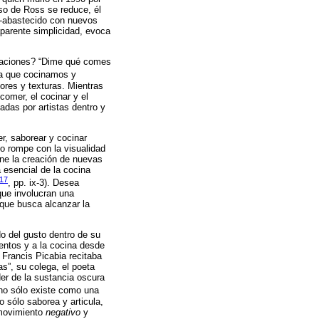
so de Ross se reduce, él
re-abastecido con nuevos
aparente simplicidad, evoca
maciones? “Dime qué comes
la que cocinamos y
ores y texturas. Mientras
omer, el cocinar y el
das por artistas dentro y
er, saborear y cocinar
o rompe con la visualidad
one la creación de nuevas
a esencial de la cocina
017
, pp. ix-3). Desea
 que involucran una
 que busca alcanzar la
do del gusto dentro de su
entos y a la cocina desde
 Francis Picabia recitaba
s”, su colega, el poeta
der de la sustancia oscura
 no sólo existe como una
o sólo saborea y articula,
 movimiento
negativo
y