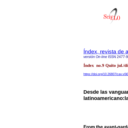
Índex, revista de
versión On-line
ISSN
2477-
Índex no.9 Quito jul./d
https://doi.org/10.26807/cav.v0i
Desde las vanguar
latinoamericano:
From the avant-garde