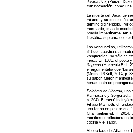
destructivo
, (Pouzet-Duzer
transformación, como una d
La muerte del Dadá fue in
mismo” y su conclusión se
terminó digiriéndolo. Por 
más tarde, cuando escribió
poesía impertinente, tenía 
filosófica suprema del ser
Las vanguardias, utilizaro
81) que cuestionó al moder
vanguardias, no sólo se ex
mesa. En 1931, el poeta y 
Sagrado
(Marinetti&Brill, 2
él argumentaba que “los 
(Marinetti&Brill, 2014, p. 
su sabor, fueron manifestac
herramienta de propaganda 
Palabras de Libertad
, uno 
Parmesano y Gorgonzola, c
p. 204). El menú incluyó 
Filippo Marinetti, el fund
una forma de pensar que “se 
Chamberlain &Brill, 2014, 
manifiestosreflexiona en t
cocina y el sabor.
Al otro lado del Atlántico,