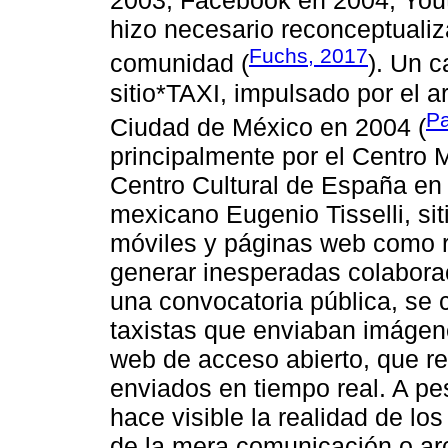
2003, Facebook en 2004, Yout
hizo necesario reconceptualiz
Fuchs, 2017
comunidad (
). Un c
sitio*TAXI, impulsado por el a
Pa
Ciudad de México en 2004 (
principalmente por el Centro 
Centro Cultural de España en 
mexicano Eugenio Tisselli, si
móviles y páginas web como r
generar inesperadas colabora
una convocatoria pública, se 
taxistas que enviaban imágenes
web de acceso abierto, que re
enviados en tiempo real. A pe
hace visible la realidad de los
de la mera comunicación o arc