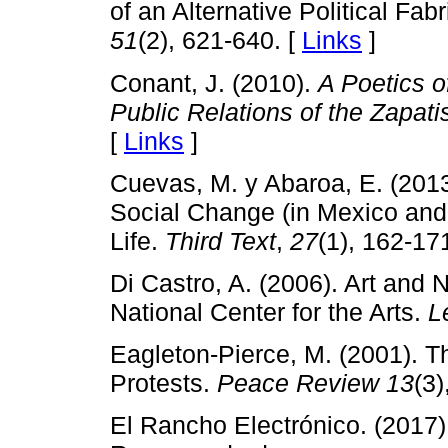
of an Alternative Political Fabr
51
(2), 621-640. [
Links
]
Conant, J. (2010).
A Poetics o
Public Relations of the Zapati
[
Links
]
Cuevas, M. y Abaroa, E. (201
Social Change (in Mexico and
Life.
Third Text
,
27
(1), 162-17
Di Castro, A. (2006). Art and
National Center for the Arts.
L
Eagleton-Pierce, M. (2001). T
Protests.
Peace Review
13
(3)
El Rancho Electrónico. (2017