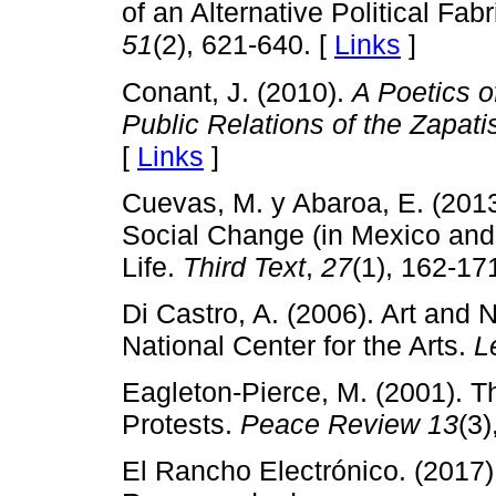
of an Alternative Political Fabr
51
(2), 621-640. [
Links
]
Conant, J. (2010).
A Poetics o
Public Relations of the Zapati
[
Links
]
Cuevas, M. y Abaroa, E. (201
Social Change (in Mexico and
Life.
Third Text
,
27
(1), 162-17
Di Castro, A. (2006). Art and
National Center for the Arts.
L
Eagleton-Pierce, M. (2001). T
Protests.
Peace Review
13
(3)
El Rancho Electrónico. (2017