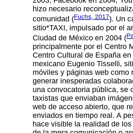
2003, Facebook en 2004, Yout
hizo necesario reconceptualiz
Fuchs, 2017
comunidad (
). Un c
sitio*TAXI, impulsado por el a
Pa
Ciudad de México en 2004 (
principalmente por el Centro 
Centro Cultural de España en 
mexicano Eugenio Tisselli, si
móviles y páginas web como r
generar inesperadas colabora
una convocatoria pública, se 
taxistas que enviaban imágenes
web de acceso abierto, que re
enviados en tiempo real. A pe
hace visible la realidad de los
de la mera comunicación o arc