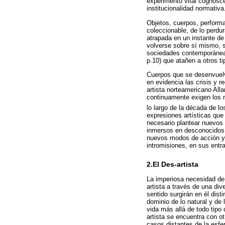
experimento vital cognosce
institucionalidad normativa
Objetos, cuerpos, performa
coleccionable, de lo perdur
atrapada en un instante de 
volverse sobre sí mismo, s
sociedades contemporáneas
p.10) que atañen a otros t
Cuerpos que se desenvuelv
en evidencia las crisis y 
artista norteamericano All
continuamente exigen los 
lo largo de la década de lo
expresiones artísticas que 
necesario plantear nuevos 
inmersos en desconocidos 
nuevos modos de acción y d
intromisiones, en sus entra
2.El Des-artista
La imperiosa necesidad de 
artista a través de una di
sentido surgirán en él dis
dominio de lo natural y de 
vida más allá de todo tipo d
artista se encuentra con o
casos distantes de la esfer