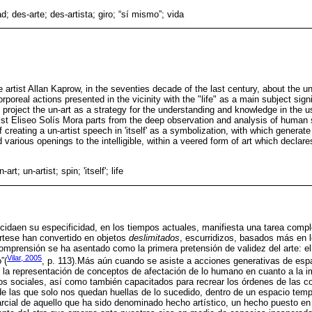
d; des-arte; des-artista; giro; “sí mismo”; vida
e artist Allan Kaprow, in the seventies decade of the last century, about the un
corporeal actions presented in the vicinity with the "life" as a main subject sign
 project the un-art as a strategy for the understanding and knowledge in the use
ist Eliseo Solís Mora parts from the deep observation and analysis of human s
 creating a un-artist speech in 'itself' as a symbolization, with which generate 
 various openings to the intelligible, within a veered form of art which declare
-art; un-artist; spin; 'itself'; life
ducidaen su especificidad, en los tiempos actuales, manifiesta una tarea com
rtese han convertido en objetos
deslimitados
, escurridizos, basados más en 
 comprensión se ha asentado como la primera pretensión de validez del arte: 
Vilar, 2005
”(
, p. 113).Más aún cuando se asiste a acciones generativas de esp
 la representación de conceptos de afectación de lo humano en cuanto a la i
os sociales, así como también capacitados para recrear los órdenes de las 
e las que solo nos quedan huellas de lo sucedido, dentro de un espacio tem
parcial de aquello que ha sido denominado hecho artístico, un hecho puesto 