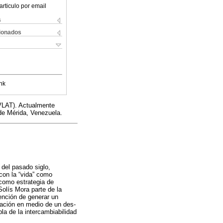
articulo por email
s
cionados
nk
VLAT). Actualmente
 de Mérida, Venezuela.
 del pasado siglo,
con la “vida” como
 como estrategia de
Solís Mora parte de la
tención de generar un
ración en medio de un des-
bla de la intercambiabilidad