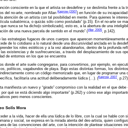
nción consciente en la que el artista se desdefine y se deslimita frente a la tr
Kaprow (2007
os del no-arte, nombrado por Allan
) en función de su incapacida
la atención de un artista con tal posibilidad en mente. Para quienes le interes
cula subatómica, o quizás sólo como postulado” (p.15). En el no-arte se mani
o que nunca se ha dicho(o simbolizado), esto es, a la abertura de una inteligib
Vilar, 2005
ulación de una nueva parcela de sentido en el mundo” (
, p.142).
 las estrategias fugaces de unos cuerpos que aparecen momentáneamente an
de de lo cotidiano a lo natural desde una discursividad anclada en la desdefin
ender los roles estéticos y a la vez abandonarlos, dentro de la profunda refl
de las existencias y de susfrecuencias, a través del desplazamiento de sus op
sidad de entornos en los que se encuentra
os donde el arte suele congregarse, para convertirnos, por ejemplo, en ejecut
os, políticos, vagabundos de playa. Bajo estas distintas formas, los distintos
 indirectamente como un código memorizado que, en lugar de programar una 
Kaprow, 2007
ífica, facilitaría una actitud deliberadamente lúdica (…). (
, p.27)
sta manifiesta un nuevo y “girado” compromiso con la realidad en el que debe 
y por qué se está diciendo algo importante” (p.262) y cómo ese algo importa
pativos pero menos conscientes.
seo Solís Mora
eder a la vida, hacer de ella una lúdica de lo libre, con la cual se hable con s
mana y social, se expresa en la mirada atenta del des-artista, quien config
uera de las convenciones del arte, con la intención de plantear situaciones 