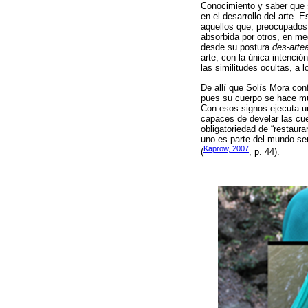
Conocimiento y saber que s
en el desarrollo del arte. E
aquellos que, preocupados
absorbida por otros, en med
desde su postura
des-arte
arte, con la única intenci
las similitudes ocultas, a
De allí que Solís Mora con
pues su cuerpo se hace múl
Con esos signos ejecuta un
capaces de develar las cue
obligatoriedad de “restaura
uno es parte del mundo ser
Kaprow, 2007
(
, p. 44).