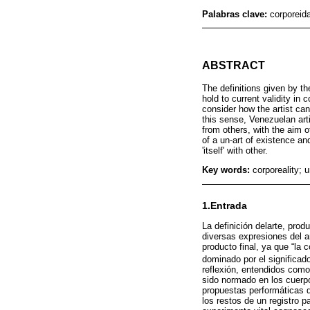
Palabras clave:
corporeida
ABSTRACT
The definitions given by th
hold to current validity in 
consider how the artist can
this sense, Venezuelan art
from others, with the aim of
of a un-art of existence and
'itself' with other.
Key words:
corporeality; un
1.Entrada
La definición delarte, pro
diversas expresiones del a
producto final, ya que “la
dominado por el significado
reflexión, entendidos como
sido normado en los cuerp
propuestas performáticas d
los restos de un registro 