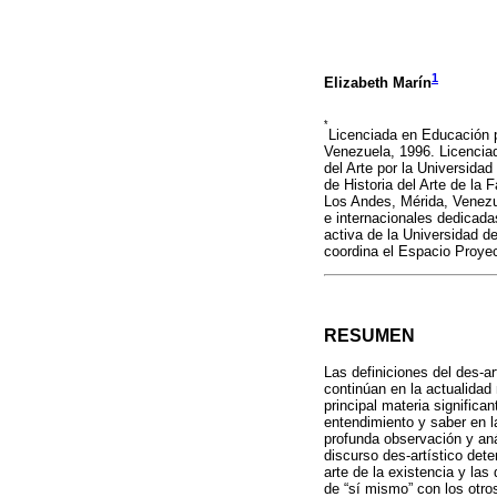
1
Elizabeth Marín
*
Licenciada en Educación p
Venezuela, 1996. Licenciad
del Arte por la Universid
de Historia del Arte de la
Los Andes, Mérida, Venezue
e internacionales dedicada
activa de la Universidad 
coordina el Espacio Proyec
RESUMEN
Las definiciones del des-ar
continúan en la actualidad
principal materia significa
entendimiento y saber en la
profunda observación y aná
discurso des-artístico det
arte de la existencia y las
de “sí mismo” con los otro