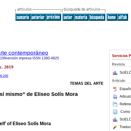
 arte contemporáneo
Servicios 
9199
versión impresa
ISSN
1390-4825
Revista
ic. 2019
SciELO
08.206
Articulo
TEMAS DEL ARTE
Españo
 “sí mismo” de Eliseo Solís Mora
Articu
Referen
Como c
SciELO
self’ of Eliseo Solís Mora
Traduc