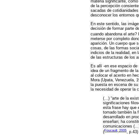
materia significante, como
de la percepción consient
sacadas de cotidianidades 
desconocer los entornos qu
En este sentido, las imáge
decisión de formar parte d
cuando abandona el arte? I
meterse por completo donde
aparición. Un cuerpo que se
cosas, de las formas social
indicios de la realidad, e
de las estructuras de los
Es allí -en ese espacio de
idea de un fragmento de la
al colocar el acento en hec
Mora (Upata, Venezuela, 19
la puesta en escena de su 
la necesidad de operar la 
(…) “arte de la exi
significaciones filo
esta frase hay que e
tomado también la f
desarrollado en pro
enseñan; ha constitu
comunicaciones (…) 
Foucault, 2005
(
, p.43)