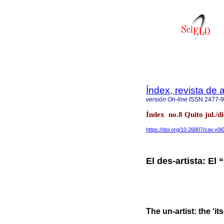
Índex, revista de
versión On-line
ISSN
2477-
Índex no.8 Quito jul./d
https://doi.org/10.26807/cav.v0i
El des-artista: El
The un-artist: the ‘it