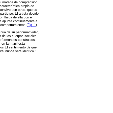
pal materia de comprensión
 característica propia de
convive con otros, que es
artícipe. El artista decide
ón fluida de ella con el
ue apunta continuamente a
y comportamientos (
Fig. 1
).
inúa de su performatividad,
 de los cuerpos sociales.
erformances construidos,
 en la manifiesta
icos El sentimiento de que
tal nunca será idéntico.”.