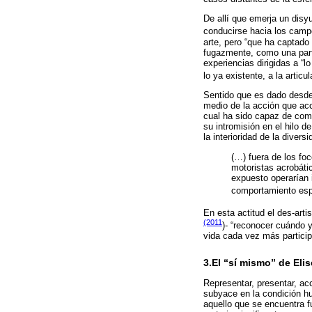
De allí que emerja un disyu
conducirse hacia los camp
arte, pero “que ha captado 
fugazmente, como una partí
experiencias dirigidas a “l
lo ya existente, a la artic
Sentido que es dado desde
medio de la acción que acce
cual ha sido capaz de compr
su intromisión en el hilo 
la interioridad de la diver
(…) fuera de los foc
motoristas acrobátic
expuesto operarían
comportamiento espec
En esta actitud el des-arti
(2011
)- “reconocer cuándo 
vida cada vez más partici
3.El “sí mismo” de Eli
Representar, presentar, acc
subyace en la condición hu
aquello que se encuentra f