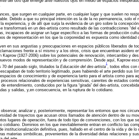
nte del otro que emerge ante nuestros ojos en medio de espacios inesperados
.
nces, que surgen en cualquier parte, en cualquier lugar y que suelen no respo
able. Debido a que su principal intención es la de la no permanencia, solo el 
la experiencia, y de allí que surja la evidencia de un giro sobre la concepción d
e transformará en un des-artista como resultado de las contradicciones “del e
, incapaces de asignar un lugar específico a las formas de producción cultu
ipos de representación en los que la corporeidad es expuesta como identidad 
en en sus angustias y preocupaciones en espacios públicos liberados de to
reclamaciones frente a sí mismo y a los otros, crisis que encuentran asidero 
an Kaprow (1927-2006) sobre los potenciales de renovación, intercambio y desa
nuevos modos de representación y de comprensión. Desde aquí, Kaprow escri
1
s 70 del pasado siglo, titulados la
Educación del des-artista
, todos ellos con
escapaban de todo territorio legitimado, pues habiendo el arte perdido sus lí
espacios de conocimiento y de experiencia tanto para el artista como para a
procesos relacionales de experiencias sensitivas, carentes de estados cont
e entendimiento, conducidos por la figura “girada” del des-artista, concebid
das y salidas, y,en consecuencia, en la ruptura de lo cotidiano.
observar, analizar y, posteriormente, representar los entornos que nos circun
versidad de trayectos que acusan otros llamados de atención dentro de su mov
tintos lugares de operación, fuera de todo tipo de convenciones, con los que s
lo cotidiano. Dominios en los que inevitablemente entran en conflicto las com
e institucionalización definitiva, pues, hallado en el centro de la vida y de lo 
tras materias simbólicas, provenientes de la diversidad delas relaciones y s
a del arte.