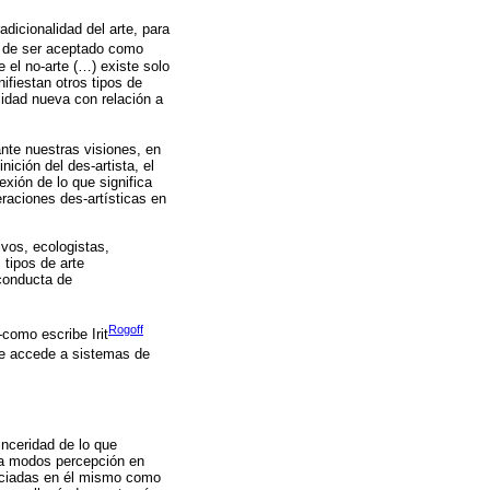
adicionalidad del arte, para
d de ser aceptado como
e el no-arte (…) existe solo
fiestan otros tipos de
ilidad nueva con relación a
te nuestras visiones, en
ición del des-artista, el
exión de lo que significa
eraciones des-artísticas en
ivos, ecologistas,
 tipos de arte
conducta de
Rogoff
-como escribe Irit
nte accede a sistemas de
inceridad de lo que
ura modos percepción en
iniciadas en él mismo como