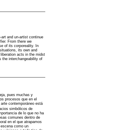
-art and un-artist continue
ifier. From there we
 of its corporeality. In
ituations, its own and
liberation acts in the midst
s the interchangeability of
pleja, pues muchas y
los procesos que en el
el arte contemporáneo está
acios simbólicos de
mportancia de lo que no ha
cosas comunes dentro de
poral en el que atrapamos
en escena como un