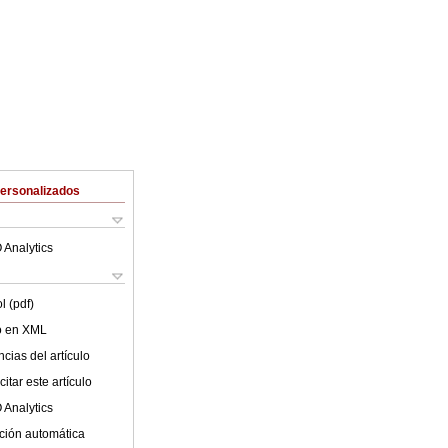
Personalizados
 Analytics
l (pdf)
lo en XML
cias del artículo
itar este artículo
 Analytics
ción automática