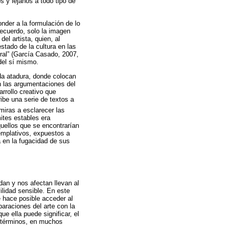
 y lejanos a todo tipo de
nder a la formulación de lo
recuerdo, solo la imagen
el artista, quien, al
stado de la cultura en las
ral” (García Casado, 2007,
del sí mismo.
da atadura, donde colocan
en las argumentaciones del
rrollo creativo que
be una serie de textos a
 miras a esclarecer las
mites estables era
quellos que se encontrarían
emplativos, expuestos a
a en la fugacidad de sus
dan y nos afectan llevan al
ilidad sensible. En este
e hace posible acceder al
paraciones del arte con la
que ella puede significar, el
ustérminos, en muchos