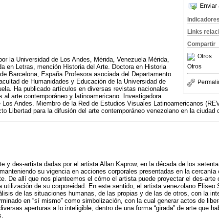
Enviar 
Indicadore
Links rela
Compartir
Otros
or la Universidad de Los Andes, Mérida, Venezuela Mérida,
a en Letras, mención Historia del Arte. Doctora en Historia
Otros
ad de Barcelona, España.Profesora asociada del Departamento
 Facultad de Humanidades y Educación de la Universidad de
Permali
la. Ha publicado artículos en diversas revistas nacionales
s al arte contemporáneo y latinoamericano. Investigadora
de Los Andes. Miembro de la Red de Estudios Visuales Latinoamericanos (RE
to Libertad para la difusión del arte contemporáneo venezolano en la ciudad
te y des-artista dadas por el artista Allan Kaprow, en la década de los setenta
 manteniendo su vigencia en acciones corporales presentadas en la cercanía 
nte. De allí que nos planteemos el cómo el artista puede proyectar el des-arte
 utilización de su corporeidad. En este sentido, el artista venezolano Eliseo 
lisis de las situaciones humanas, de las propias y de las de otros, con la in
erminado en “sí mismo” como simbolización, con la cual generar actos de libe
 diversas aperturas a lo inteligible, dentro de una forma “girada” de arte que ha
s.