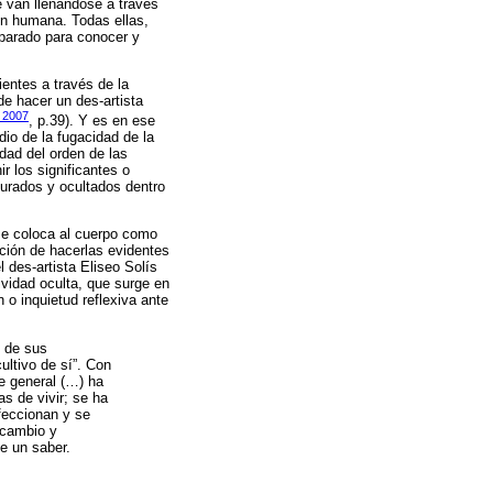
e van llenándose a través
ón humana. Todas ellas,
eparado para conocer y
entes a través de la
de hacer un des-artista
 2007
, p.39). Y es en ese
io de la fugacidad de la
idad del orden de las
r los significantes o
turados y ocultados dentro
 se coloca al cuerpo como
nción de hacerlas evidentes
 des-artista Eliseo Solís
ividad oculta, que surge en
o inquietud reflexiva ante
e de sus
ultivo de sí”. Con
te general (…) ha
s de vivir; se ha
feccionan y se
ercambio y
e un saber.