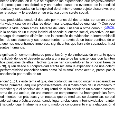
 hecho relacional en el que se expresan las experiencias que progresivament
e de preocupaciones disímiles y en muchos casos no evidentes de la condici
ocultas y colocadas en la inquietud de sí mismo como sujeto discursivo, pr
e le acogen y le afectan en su práctica como sujeto social.
nes, producidas desde el des-arte por manos del des-artista, se tornan consci
e la vida y cuando en ellas se determina la capacidad de enunciar. “¿Qué pue
Kaprow,
mitar la vida, como antes. Meterse de lleno. Enseñar a otros cómo.”. (
 la acción de un cuerpo individual accede al cuerpo social, colectivo, en med
 carga de materias disímiles con la intención de evidenciar la intercambiabil
es, de sus placeres y sus descontentos, a través de un tratar continuo de uni
n la que nos encontramos inmersos, significantes que han sido separados, frac
 asuntos humanos.
 significación como materia de presentación y de simbolización en tanto que
 realidad- donde el des-arte apunta a una parte de las existencias con la inte
hos puntuales de ellas. Hechos que se han convertido en la principal tarea del
78), quien desde su corporeidad atenta reclama la experiencia de una colect
performatividad concebida tanto como “sí mismo” como actitud, preocupación 
consciencia por medio de un
stencia” (…) Es este tema el que, desbordando su marco origen y separándos
sóficas primeras, adquirió progresivamente las dimensiones de un verdadero “c
ntender que el principio de la inquietud de sí ha adquirido un alcance bastan
orma de una actitud, de una manera de comportarse, ha impregnado las forma
cedimientos, en prácticas y en recetas que se meditan, se desarrollan, se per
ido así una práctica social, dando lugar a relaciones interindividuales, a int
ha dado lugar finalmente a cierto modo de conocimiento y a la elaboración d