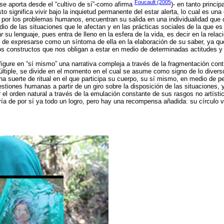
Foucault (2005
e aporta desde el “cultivo de sí”-como afirma
)- en tanto princi
sto significa vivir bajo la inquietud permanente del estar alerta, lo cual es una
 por los problemas humanos, encuentran su salida en una individualidad que 
io de las situaciones que le afectan y en las prácticas sociales de la que es p
ar
su lenguaje, pues entra de lleno en la esfera de la vida, es decir en la relaci
ón de expresarse como un síntoma de ella en la elaboración de su saber, ya q
 los constructos que nos obligan a estar en medio de determinadas actitudes 
figure en “sí mismo” una narrativa compleja a través de la fragmentación cont
tiple, se divide en el momento en el cual se asume como signo de lo diverso
a suerte de ritual en el que participa su cuerpo, su sí mismo, en medio de p
stiones humanas a partir de un giro sobre la disposición de las situaciones, y
r el orden natural a través de la emulación constante de sus rasgos no artíst
ía de por sí ya todo un logro, pero hay una recompensa añadida: su círculo vi