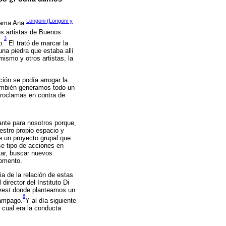
Longoni (Longoni y
llama Ana
os artistas de Buenos
3
o.
El trató de marcar la
na piedra que estaba allí
ismo y otros artistas, la
ión se podía arrogar la
también generamos todo un
proclamas en contra de
ante para nosotros porque,
estro propio espacio y
e un proyecto grupal que
se tipo de acciones en
tar, buscar nuevos
momento.
a de la relación de estas
irector del Instituto Di
rest
donde planteamos un
6
lámpago.
Y al día siguiente
 cual era la conducta