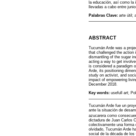
la educación, así como la 
llevadas a cabo entre juni
Palabras Clave:
arte útil;
ABSTRACT
Tucumán Arde was a projec
that challenged the action
dismantling of the sugar in
acting a way to get involve
is considered a paradigm of
Arde, its positioning dimens
study on activist, and soci
impact of empowering livin
December 2018.
Key words:
usefull art; Po
Tucumán Arde fue un proyec
ante la situación de desam
azucarera como consecuenc
dictadura de Juan Carlos O
colectivamente una forma d
olvidado, Tucumán Arde ha
social de la década de los