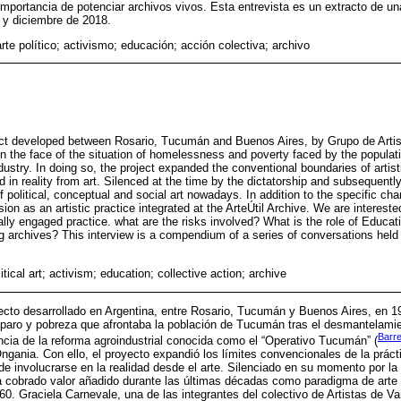
importancia de potenciar archivos vivos. Esta entrevista es un extracto de u
o y diciembre de 2018.
 arte político; activismo; educación; acción colectiva; archivo
t developed between Rosario, Tucumán and Buenos Aires, by Grupo de Artis
 in the face of the situation of homelessness and poverty faced by the populat
dustry. In doing so, the project expanded the conventional boundaries of artisti
d in reality from art. Silenced at the time by the dictatorship and subsequent
 political, conceptual and social art nowadays. In addition to the specific ch
ion as an artistic practice integrated at the ArteÚtil Archive. We are interested
ally engaged practice. what are the risks involved? What is the role of Educat
g archives? This interview is a compendium of a series of conversations hel
litical art; activism; education; collective action; archive
to desarrollado en Argentina, entre Rosario, Tucumán y Buenos Aires, en 19
paro y pobreza que afrontaba la población de Tucumán tras el desmantelamien
Barre
ia de la reforma agroindustrial conocida como el “Operativo Tucumán” (
ngania. Con ello, el proyecto expandió los límites convencionales de la práct
e involucrarse en la realidad desde el arte. Silenciado en su momento por la
 cobrado valor añadido durante las últimas décadas como paradigma de arte p
 60. Graciela Carnevale, una de las integrantes del colectivo de Artistas de 