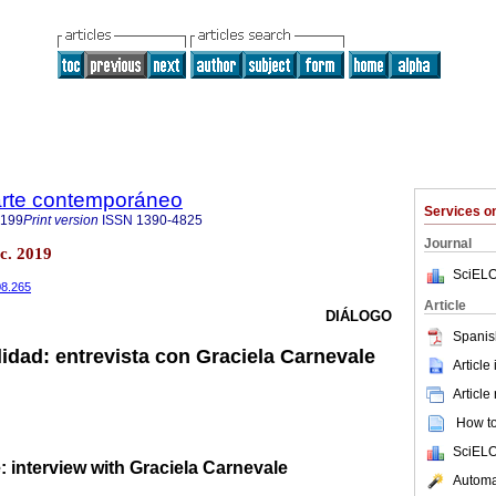
 arte contemporáneo
Services 
9199
Print version
ISSN
1390-4825
Journal
c. 2019
SciELO
08.265
Article
DIÁLOGO
Spanis
lidad: entrevista con Graciela Carnevale
Article
Article
How to 
SciELO
: interview with Graciela Carnevale
Automat