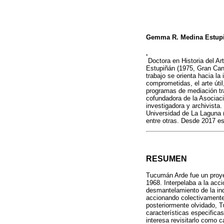
Gemma R. Medina Estup
*
Doctora en Historia del A
Estupiñán (1975, Gran Can
trabajo se orienta hacia la
comprometidas, el arte útil
programas de mediación t
cofundadora de la Asociaci
investigadora y archivist
Universidad de La Laguna (
entre otras. Desde 2017 es 
RESUMEN
Tucumán Arde fue un proye
1968. Interpelaba a la acc
desmantelamiento de la indu
accionando colectivamente 
posteriormente olvidado, T
características especifica
interesa revisitarlo como c