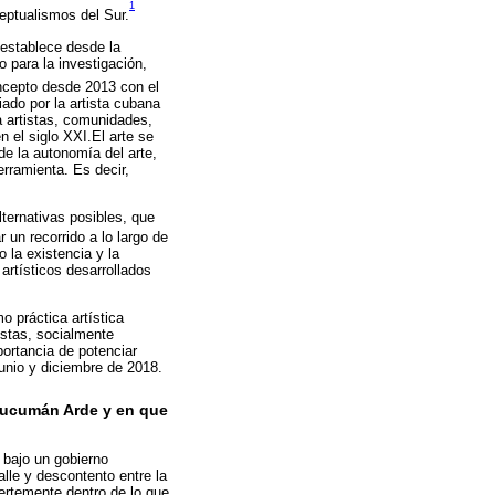
1
eptualismos del Sur.
 establece desde la
 para la investigación,
ncepto desde 2013 con el
ado por la artista cubana
a artistas, comunidades,
n el siglo XXI.El arte se
de la autonomía del arte,
erramienta. Es decir,
lternativas posibles, que
r un recorrido a lo largo de
 la existencia y la
 artísticos desarrollados
 práctica artística
istas, socialmente
ortancia de potenciar
unio y diciembre de 2018.
Tucumán Arde y en que
bajo un gobierno
lle y descontento entre la
ertemente dentro de lo que