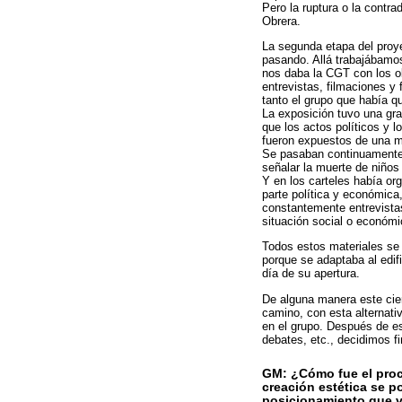
Pero la ruptura o la contra
Obrera.
La segunda etapa del proye
pasando. Allá trabajábamos 
nos daba la CGT con los ob
entrevistas, filmaciones y
tanto el grupo que había q
La exposición tuvo una gra
que los actos políticos y l
fueron expuestos de una m
Se pasaban continuamente 
señalar la muerte de niños
Y en los carteles había or
parte política y económic
constantemente entrevist
situación social o económica
Todos estos materiales se 
porque se adaptaba al edifi
día de su apertura.
De alguna manera este cier
camino, con esta alternati
en el grupo. Después de e
debates, etc., decidimos f
GM: ¿Cómo fue el proc
creación estética se p
posicionamiento que v