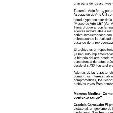
gran parte de los archivo
Tucumán Arde forma parte,a
Asociación de Arte Útil co
estudio ypotenciador de la 
“Museo de Arte Útil” (Van 
Tania Bruguera, con la fina
agentes individuales e inst
activa involucrándose con l
sobrepasando la cualidad ad
pasando de la representaci
El archivo es un repositori
ya han sido implementadas.
la historia del arte desde
consistencia de estas práct
desde el s.XIX hasta el pr
Además de las característ
común, nos interesa hablar
comprometidas, los riesgos
archivos vivos.Esta entrev
Memma Medina: Como in
contexto surge?
Graciela Carnevale:
El pr
dictatorial, un gobierno d
ciudadanía. Nosotros ya ve