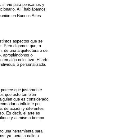
 sirvió para pensarnos y
ucionario. Allí hablábamos
eunión en Buenos Aires
stintos aspectos que se
do. Pero digamos que, a
, de una arquitectura o de
, apropiándonos o
 en algo colectivo. El arte
ndividual o personalizada.
e parece que justamente
mos que esto también
 alguien que es considerado
comodar o influirse por
s de acción y diferentes
so. Es decir, el arte es
ifique y al mismo tiempo
mo una herramienta para
os: ya fuera la calle u