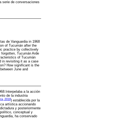
na serie de conversaciones
tas de Vanguardia in 1968
ion of Tucumán after the
c practice by collectively
ly forgotten, Tucumán Arde
aracteristics of Tucumán
 in revisiting it as a case
ion? How significant is the
d between June and
68.Interpelaba a la acción
to de la industria
ra, 2018
) establecida por la
ica artística accionando
 dictadura y posteriormente
olítico, conceptual y
Vanguardia, ha conservado