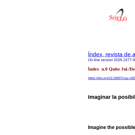
Índex, revista de
On-line version
ISSN
2477-
Índex n.8 Quito Jul./De
https://doi.org/10.26807/cav.v0i
Imaginar la posibi
Imagine the possible