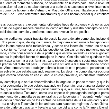
 cuenta el momento histórico, no solamente en nuestro país, sino a nivel int
ecial,en el que se estaban dando una serie de situaciones a nivel internac
es como fue la guerra de Vietnam, el Mayo del 68francés, Tlatelolco en Méxic
gura del Che… eran referentes importantes que nos hacían pensar que estába
rsas posiciones y a experimentar diferentes tipos de acciones y de obras que
 crisis de alguna manera nuestro rol como artistas y nuestro concepto de art
osibilidad del cambio y creíamos que una revolución era posible.
e no podíamos seguir trabajando desde la acera delarte como algo independi
 Nos pareció que, de alguna manera, lo mejor era acercarnos y trabajar dentr
l, sino la que estaba más radicalizada, y desde esa inserción, tomar uno de su
ecto conjunto. Tomamos una de las cuestiones álgidas en ese momento que er
de, como consecuencia de la política que estaba llevando a cabo el gobiern
ue era la principal fuente de trabajo de la zona. Con ello habían quedado má
ignificaba al sumar a sus familias. Esto provocó una crisis social muy grande
de prensa del resto del país. Tucumán está situada a 800 Km de donde nosot
s Aires empezamos a trabajar sobre la base de este proyecto, pensándolo 
ión sobre lo que estaba pasando realmente. Es decir, no como algo direccion
 que estaba pasando en esa ciudad, o en esa provincia, en nuestros territorio
y complejo que se fue desarrollando a lo largo de un par de meses, y que in
bre la economía y lo que estaba pasando en Tucumán; una etapa ya dentro de 
yecto, que llamamos “campaña publicitaria” y que, a su vez, tenía tres moment
nte con la palabra Tucumán, como una especie de propaganda incógnita porqu
 momento de campaña se usarongrafitis con la consigna “Tucumán Arde”, rea
he con la colaboración de los centros de estudiantes de la Universidad, y una 
, era el viaje a Tucumán de los artistas para hacer los registros. A esa última
ra de darle un carácter y llevarlo al campo del arte como la “Primera Bienal