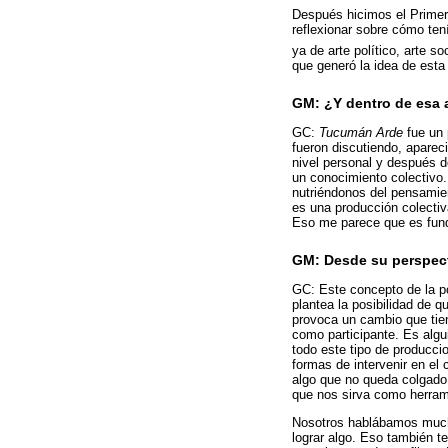
Después hicimos el Primer
reflexionar sobre cómo ten
ya de arte político, arte s
que generó la idea de esta
GM: ¿Y dentro de esa a
GC:
Tucumán Arde
fue un 
fueron discutiendo, aparec
nivel personal y después d
un conocimiento colectivo
nutriéndonos del pensamien
es una producción colectiv
Eso me parece que es fund
GM: Desde su perspecti
GC: Este concepto de la po
plantea la posibilidad de 
provoca un cambio que tien
como participante. Es algui
todo este tipo de producci
formas de intervenir en el c
algo que no queda colgado
que nos sirva como herrami
Nosotros hablábamos mucho 
lograr algo. Eso también ten