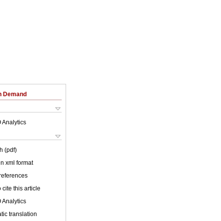
on Demand
 Analytics
h (pdf)
 in xml format
 references
cite this article
 Analytics
ic translation