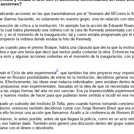
 acciones?
izando acciones en las que transitábamos por el “itinerario del 68”como lo 
ue íbamos haciendo, no solamente en nuestro grupo, sino en relación con otr
osición de crítica a la institución. Un ejemplo fue la acción de Eduardo Ruan
 la cual había planteado una vidriera con la cara de Kennedy presentada con u
ón, y en el momento de la inauguración, tal y como estaba programado por él m
rompieron la vidriera donde estaba la foto de Kennedy.
 cuando para el premio Braque, había una cláusula que decía que la instituc
obra o que uno tenía que decir que textos podía contener la obra. Entonces 
ra esto y algunas acciones violentas en el momento de la inauguración, con 
5
o el Ciclo de arte experimental
, que también fue otro proyecto muy import
ner en Rosario posibilidades de entrar en la institución, decidimos generar nu
a. Efectivamente, las obras eran todavía individuales, pero estaban dentro d
as propuestas eran experimentales, basadas en la idea de que se necesitaba e
 las viejas formas del arte no nos servían. Era ya imprescindible experimen
 y nuevos modos de hacer para que pudieran tener sentido e incidir en ese 
rado un subsidio del Instituto Di Tella, pero cuando fuimos tomando concienci
ialismo, entonces también decidimos cortar con Jorge Romero Brest que era el d
ra ello hicimos una acción que llamamos
Asalto a la conferencia de Romero B
iramos, lo antes posible, antes de que llegara la policía, como en un acto re
e nos habían dado. También esto generó una discusión dentro del grupo sobre
arse con el dinero o devolverlo.