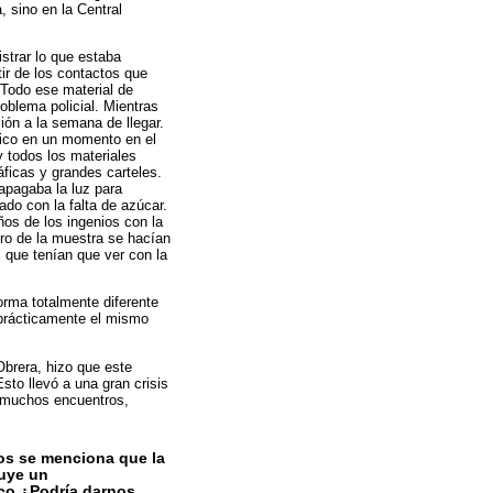
, sino en la Central
strar lo que estaba
tir de los contactos que
 Todo ese material de
oblema policial. Mientras
ión a la semana de llegar.
tico en un momento en el
y todos los materiales
ficas y grandes carteles.
apagaba la luz para
do con la falta de azúcar.
os de los ingenios con la
ro de la muestra se hacían
 que tenían que ver con la
orma totalmente diferente
r prácticamente el mismo
Obrera, hizo que este
sto llevó a una gran crisis
e muchos encuentros,
os se menciona que la
tuye un
ico ¿Podría darnos