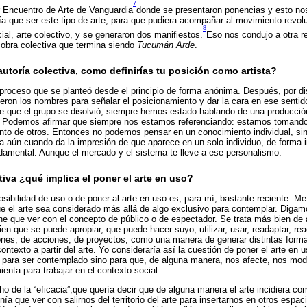
7
 Encuentro de Arte de Vanguardia
donde se presentaron ponencias y esto nos
ía que ser este tipo de arte, para que pudiera acompañar al movimiento revol
8
ocial, arte colectivo, y se generaron dos manifiestos.
Eso nos condujo a otra r
 obra colectiva que termina siendo
Tucumán Arde
.
utoría colectiva, como definirías tu posición como artista?
proceso que se planteó desde el principio de forma anónima. Después, por di
ieron los nombres para señalar el posicionamiento y dar la cara en ese senti
e que el grupo se disolvió, siempre hemos estado hablando de una producción
. Podemos afirmar que siempre nos estamos referenciando: estamos tomando
to de otros. Entonces no podemos pensar en un conocimiento individual, sino
a aún cuando da la impresión de que aparece en un solo individuo, de forma i
amental. Aunque el mercado y el sistema te lleve a ese personalismo.
va ¿qué implica el poner el arte en uso?
sibilidad de uso o de poner al arte en uso es, para mí, bastante reciente. M
que el arte sea considerado más allá de algo exclusivo para contemplar. Diga
e que ver con el concepto de público o de espectador. Se trata más bien de
en que se puede apropiar, que puede hacer suyo, utilizar, usar, readaptar, rea
ones, de acciones, de proyectos, como una manera de generar distintas forma
ontexto a partir del arte. Yo consideraría así la cuestión de poner el arte en u
 para ser contemplado sino para que, de alguna manera, nos afecte, nos mod
enta para trabajar en el contexto social.
de la “eficacia”,que quería decir que de alguna manera el arte incidiera co
ía que ver con salirnos del territorio del arte para insertarnos en otros espaci