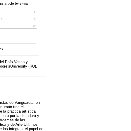
is article by e-mail
ks
nk
del País Vasco y
oore’sUniversity (RU),
istas de Vanguardia, en
ucumán tras el
 la práctica artística
ento por la dictadura y
. Además de las
ca y de Arte Útil, nos
 las integran, el papel de