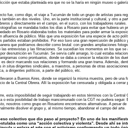
dicción que estaba planteada era que no se la haría en ningún museo o galería
cto fue, como digo, el viaje a Tucumán de todo un grupo de artistas para regi
también en dos niveles. Uno, en la parte institucional y cultural, y otro a par
reros y directamente en el campo, en el surco, con los trabajadores rurales.
 fotografías se mandaba todos los días a Rosario para evitar que hubiera un pr
uedado en Rosario elaboraba todos los materiales para poder armar la exposic
n afluencia de público. Más que una exposición fue una especie de acto polí
os partidos estaban prohibidos. Por eso tuvo una gran repercusión de público 
anera que podríamos describir como brutal: con grandes ampliaciones fotográ
las entrevistas y las filmaciones. Se sucedían los momentos en los que se 
 por desnutrición en Tucumán. Se servía café amargo, lo cual estaba relaciona
ganigramas como prontuarios, donde se daba a conocer la relación de los dueñ
a, es decir marcando sus relaciones y formando una gran trama. Además, dent
as
in situ
a dirigentes sindicales, a maestros, a personas de otras asociaciones
, a dirigentes políticos, a parte del público, etc.
llevaron a Buenos Aires, donde se organizó la misma muestra, pero de una f
cio de la Central Obrera. Allí la exposición fue censurada y obligada a cerra
re, esta imposibilidad de seguir trabajando en estos términos con la Central 
va o esta posibilidad de trabajo mancomunado con la CGT no pudiera seguir. E
sto, nosotros como grupo en Rosariono encontramos alternativas. A pesar d
inalmente disolver el grupo y, al mismo tiempo, abandonar el campo del arte.
eso colectivo que dio paso al proyecto? En uno de los manifiest
ostulaba como una “acción colectiva y violenta”. Desde ahí se in
incula y enlaza el arte con el activismo conformando un todo ún