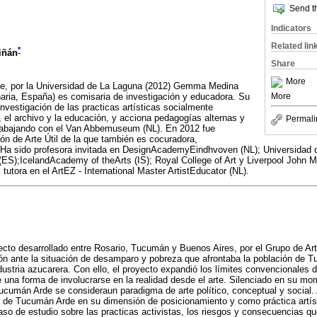
Send th
Indicators
Related lin
*
iñán
Share
More
rte, por la Universidad de La Laguna (2012) Gemma Medina
aria, España) es comisaria de investigación y educadora. Su
More
 investigación de las practicas artísticas socialmente
, el archivo y la educación, y acciona pedagogías alternas y
Permali
rabajando con el Van Abbemuseum (NL). En 2012 fue
ón de Arte Útil de la que también es cocuradora,
a. Ha sido profesora invitada en DesignAcademyEindhvoven (NL); Universidad 
ES);IcelandAcademy of theArts (IS); Royal College of Art y Liverpool John M
tutora en el ArtEZ - International Master ArtistEducator (NL).
cto desarrollado entre Rosario, Tucumán y Buenos Aires, por el Grupo de Art
ión ante la situación de desamparo y pobreza que afrontaba la población de T
stria azucarera. Con ello, el proyecto expandió los límites convencionales de
una forma de involucrarse en la realidad desde el arte. Silenciado en su mom
ucumán Arde se consideraun paradigma de arte político, conceptual y social
s de Tucumán Arde en su dimensión de posicionamiento y como práctica artísti
aso de estudio sobre las practicas activistas, los riesgos y consecuencias que