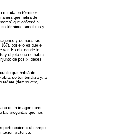
la mirada en términos
e manera que habrá de
síntoma” que
obligará
al
r en términos sensibles y
 imágenes y de nuestras
167), por ello es que el
de ver. Es ahí donde la
to y objeto que no habrá
njunto de posibilidades
aquello que habrá de
obra, se territorializa y, a
o refiere (tiempo otro,
riano de la imagen como
de las preguntas que nos
.
gas perteneciente al campo
ntación pictórica.