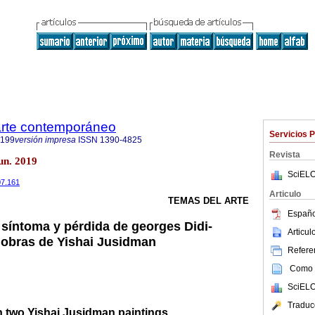
 arte contemporáneo
Servicios 
9199
versión impresa
ISSN
1390-4825
Revista
un. 2019
SciELO
07.161
Articulo
TEMAS DEL ARTE
Españo
síntoma y pérdida de georges Didi-
Articu
obras de Yishai Jusidman
Referen
Como c
SciELO
Traduc
 two Yishai Jusidman paintings