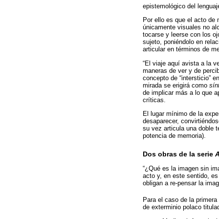
epistemológico del lenguaje
Por ello es que el acto de
únicamente visuales no alc
tocarse y leerse con los o
sujeto, poniéndolo en rela
articular en términos de m
“El viaje aquí avista a la 
maneras de ver y de percibi
concepto de “intersticio” e
mirada se erigirá como
sín
de implicar más a lo que a
críticas.
El lugar mínimo de la expe
desaparecer, convirtiéndose
su vez articula una doble te
potencia de memoria).
Dos obras de la serie
A
“¿Qué es la imagen sin im
acto y, en este sentido, e
obligan a re-pensar la imag
Para el caso de la primera
de exterminio polaco titula