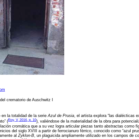
com
o del crematorio de Auschwitz I
n la totalidad de la serie
Azul de Prusia
, el artista explora “las dialécticas 
Roy, V, 2016, p. 10
to” (
), valiéndose de la materialidad de la obra para potencial
elación cromática que a su vez logra articular piezas tanto abstractas como fi
inicios del siglo XVIII a partir de ferrocianuro férrico, conocido como “azul pru
camente al
Zyklon-B
, un plaguicida ampliamente utilizado en los campos de co