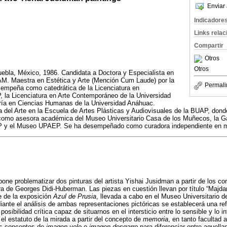
Enviar 
Indicadore
Links rela
Compartir
Otros
Otros
ebla, México, 1986. Candidata a Doctora y Especialista en
NAM. Maestra en Estética y Arte (Mención Cum Laude) por la
Permali
empeña como catedrática de la Licenciatura en
la Licenciatura en Arte Contemporáneo de la Universidad
ría en Ciencias Humanas de la Universidad Anáhuac.
ia del Arte en la Escuela de Artes Plásticas y Audiovisuales de la BUAP, dond
 como asesora académica del Museo Universitario Casa de los Muñecos, la Ga
UAP y el Museo UPAEP. Se ha desempeñado como curadora independiente en m
opone problematizar dos pinturas del artista Yishai Jusidman a partir de los 
a de Georges Didi-Huberman. Las piezas en cuestión llevan por título “Majda
 de la exposición
Azul de Prusia
, llevada a cabo en el Museo Universitario 
nte el análisis de ambas representaciones pictóricas se establecerá una re
osibilidad crítica capaz de situarnos en el intersticio entre lo sensible y lo in
 el estatuto de la mirada a partir del concepto de
memoria
, en tanto facultad 
os conceptos de
imagen velo
e
imagen desgarro
para diferenciar entre aquell