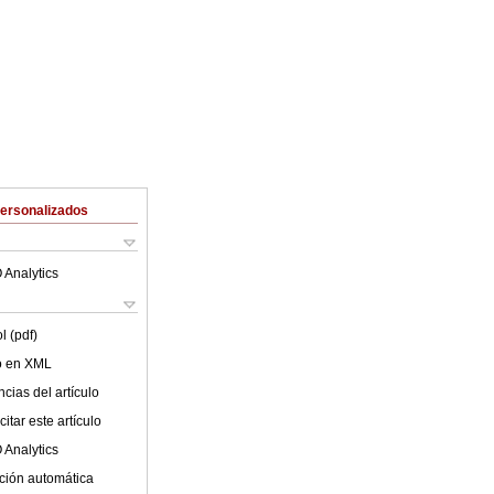
Personalizados
 Analytics
l (pdf)
lo en XML
cias del artículo
itar este artículo
 Analytics
ción automática