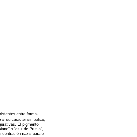
existentes entre forma-
izar su carácter simbólico,
gurativas. El pigmento
siano” o “azul de Prusia”,
ncentración nazis para el