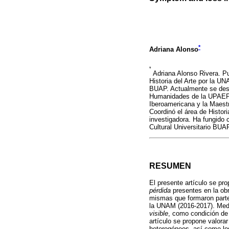
*
Adriana Alonso
*
Adriana Alonso Rivera. Pu
Historia del Arte por la U
BUAP. Actualmente se des
Humanidades de la UPAEP, 
Iberoamericana y la Maest
Coordinó el área de Histor
investigadora. Ha fungido
Cultural Universitario B
RESUMEN
El presente artículo se pr
pérdida
presentes en la obr
mismas que formaron parte
la UNAM (2016-2017). Media
visible
, como condición de p
artículo se propone valorar
heterogéneos, así como l