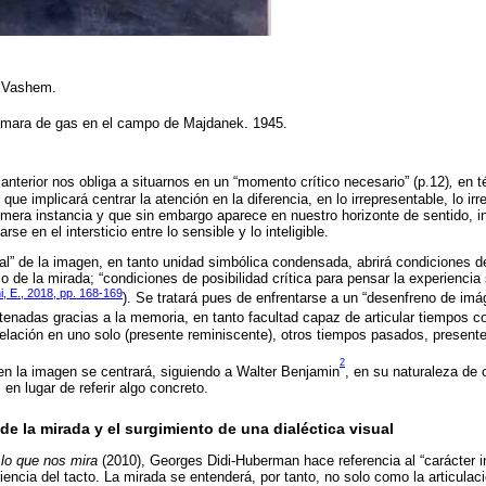
d Vashem.
cámara de gas en el campo de Majdanek. 1945.
 anterior nos obliga a situarnos en un “momento crítico necesario” (p.12)
,
en t
ue implicará centrar la atención en la diferencia, en lo irrepresentable, lo irre
imera instancia y que sin embargo aparece en nuestro horizonte de sentido, in
rse en el intersticio entre lo sensible y lo inteligible.
tal” de la imagen, en tanto unidad simbólica condensada, abrirá condiciones de
o de la mirada; “condiciones de posibilidad crítica para pensar la experiencia s
i, E., 2018, pp. 168-169
). Se tratará pues de enfrentarse a un “desenfreno de imá
tenadas gracias a la memoria, en tanto facultad capaz de articular tiempos 
elación en uno solo (presente reminiscente), otros tiempos pasados, presente
2
en la imagen se centrará, siguiendo a Walter Benjamin
, en su naturaleza de 
, en lugar de referir algo concreto.
 de la mirada y el surgimiento de una dialéctica visual
lo que nos mira
(2010), Georges Didi-Huberman hace referencia al “carácter in
encia del tacto. La mirada se entenderá, por tanto, no solo como la articulac