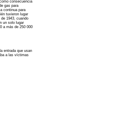
n como consecuencia
de gas para
a continua para
én tuvieron lugar
e de 1943, cuando
 un solo lugar
00 a más de 250 000
 la entrada que usan
aba a las víctimas