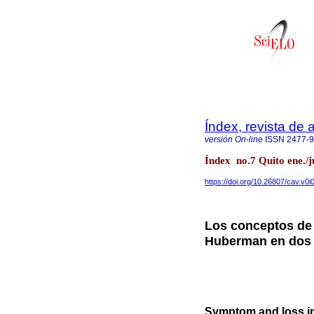
Índex, revista de
versión On-line
ISSN
2477-
Índex no.7 Quito ene./j
https://doi.org/10.26807/cav.v0i
Los conceptos de 
Huberman en dos 
Symptom and loss in