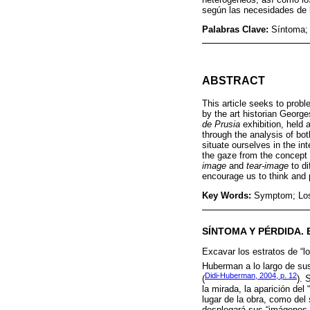
según las necesidades de l
Palabras Clave:
Síntoma; 
ABSTRACT
This article seeks to prob
by the art historian Georg
de Prusia
exhibition, held 
through the analysis of bot
situate ourselves in the in
the gaze from the concept 
image
and
tear-image
to di
encourage us to think and
Key Words:
Symptom; Lost
SÍNTOMA Y PÉRDIDA. 
Excavar los estratos de “l
Huberman a lo largo de sus
Didi-Huberman, 2004, p. 12
(
). 
la mirada, la aparición del
lugar de la obra, como del 
desplegará sus “imágenes 