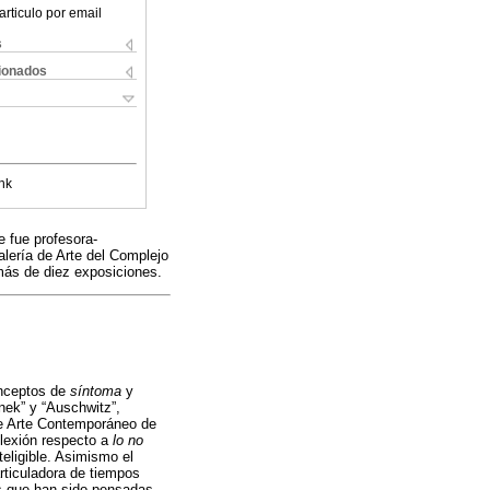
articulo por email
s
cionados
nk
e fue profesora-
lería de Arte del Complejo
ás de diez exposiciones.
conceptos de
síntoma
y
nek” y “Auschwitz”,
de Arte Contemporáneo de
flexión respecto a
lo no
teligible. Asimismo el
articuladora de tiempos
as que han sido pensadas