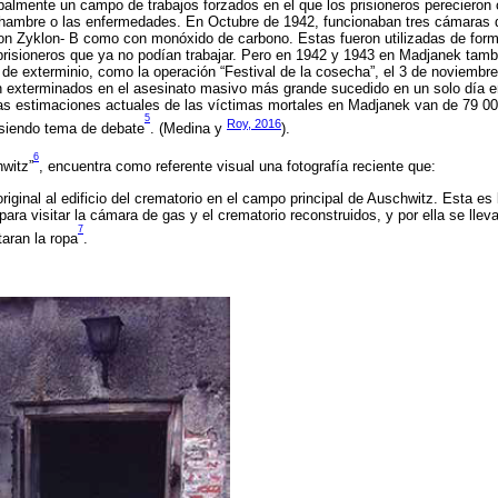
palmente un campo de trabajos forzados en el que los prisioneros pereciero
l hambre o las enfermedades. En Octubre de 1942, funcionaban tres cámaras 
on Zyklon- B como con monóxido de carbono. Estas fueron utilizadas de form
 prisioneros que ya no podían trabajar. Pero en 1942 y 1943 en Madjanek tambi
de exterminio, como la operación “Festival de la cosecha”, el 3 de noviembr
n exterminados en el asesinato masivo más grande sucedido en un solo día en
Las estimaciones actuales de las víctimas mortales en Madjanek van de 79 0
5
Roy, 2016
 siendo tema de debate
. (Medina y
).
6
witz”
, encuentra como referente visual una fotografía reciente que:
riginal al edificio del crematorio en el campo principal de Auschwitz. Esta es
 para visitar la cámara de gas y el crematorio reconstruidos, y por ella se llev
7
taran la ropa
.