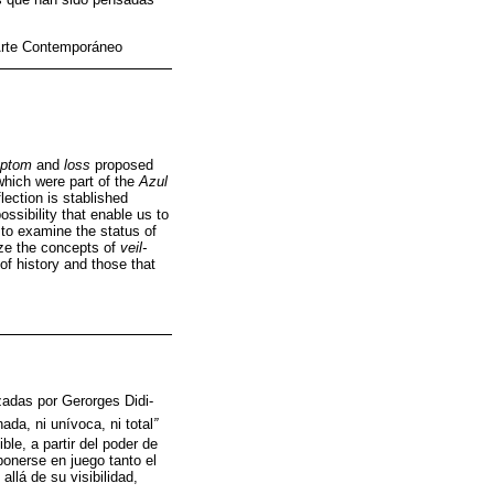
Arte Contemporáneo
ptom
and
loss
proposed
which were part of the
Azul
ection is stablished
possibility that enable us to
s to examine the status of
yze the concepts of
veil-
f history and those that
zadas por Gerorges Didi-
nada, ni unívoca, ni total
”
ible, a partir del poder de
ponerse en juego tanto el
allá de su visibilidad,