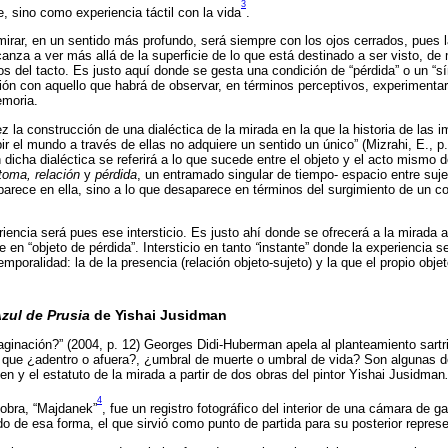
3
, sino como experiencia táctil con la vida
.
 mirar, en un sentido más profundo, será siempre con los ojos cerrados, pues 
anza a ver más allá de la superficie de lo que está destinado a ser visto, d
jos del tacto. Es justo aquí donde se gesta una condición de “pérdida” o un “
ción con aquello que habrá de observar, en términos perceptivos, experimenta
emoria.
vez la construcción de una dialéctica de la mirada en la que la historia de las
r el mundo a través de ellas no adquiere un sentido un único” (Mizrahi, E., p. 
n dicha dialéctica se referirá a lo que sucede entre el objeto y el acto mismo 
toma, relación
y
pérdida
, un entramado singular de tiempo- espacio entre suje
parece en ella, sino a lo que desaparece en términos del surgimiento de un co
riencia será pues ese intersticio. Es justo ahí donde se ofrecerá a la mirada 
 en “objeto de pérdida”. Intersticio en tanto
“
instante” donde la experiencia se 
mporalidad: la de la presencia (relación objeto-sujeto) y la que el propio objet
zul de Prusia
de Yishai Jusidman
aginación?” (2004, p. 12) Georges Didi-Huberman apela al planteamiento sart
s que ¿adentro o afuera?, ¿umbral de muerte o umbral de vida? Son algunas 
en y el estatuto de la mirada a partir de dos obras del pintor Yishai Jusidman
4
 obra, “Majdanek”
, fue un registro fotográfico del interior de una cámara de 
do de esa forma, el que sirvió como punto de partida para su posterior represe