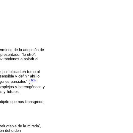
érminos de la adopción de
presentado, “lo otro”;
vitándonos a asistir al
 posibilidad en torno al
ensible y definir ahí lo
Didi-
genes parciales” (
complejos y heterogéneos y
s y futuros.
objeto que nos transgrede,
eluctable de la mirada”,
ión del orden