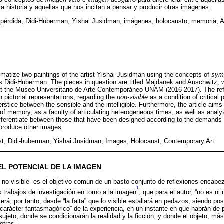
a historia y aquellas que nos incitan a pensar y producir otras imágenes.
pérdida; Didi-Huberman; Yishai Jusidman; imágenes; holocausto; memoria; 
lematize two paintings of the artist Yishai Jusidman using the concepts of
sym
es Didi-Huberman. The pieces in question are titled Majdanek and Auschwitz, 
at the Museo Universitario de Arte Contemporáneo UNAM (2016-2017). The refl
h pictorial representations, regarding the
non-visible
as a condition of critical 
terstice between the sensible and the intelligible. Furthermore, the article aim
of memory, as a faculty of articulating heterogeneous times, as well as anal
fferentiate between those that have been designed according to the demands o
 produce other images.
; Didi-huberman; Yishai Jusidman; Images; Holocaust; Contemporary Art
EL POTENCIAL DE LA IMAGEN
o no visible” es el objetivo común de un basto conjunto de reflexiones encabe
1
 trabajos de investigación en torno a la imagen
, que para el autor, “no es ni 
Será, por tanto, desde “la falta” que lo visible estallará en pedazos, siendo pos
 “carácter fantasmagórico” de la experiencia, en un instante en que habrán de 
sujeto; donde se condicionarán la realidad y la ficción, y donde el objeto, más 
otras”.