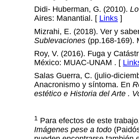
Didi- Huberman, G. (2010).
Lo
Aires: Manantial. [
Links
]
Mizrahi, E. (2018). Ver y sabe
Sublevaciones
(pp.168-169).
Roy, V. (2016). Fuga y Catást
México: MUAC-UNAM . [
Link
Salas Guerra, C. (julio-diciem
Anacronismo y síntoma. En
R
estético e Historia del Arte
. 
1
Para efectos de este trabajo
Imágenes pese a todo
(Paidós
pueden encontrarse también 