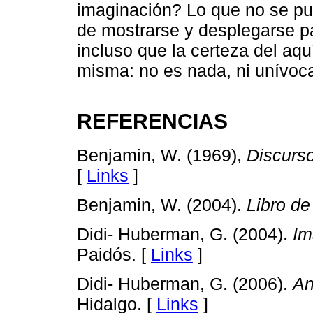
imaginación? Lo que no se p
de mostrarse y desplegarse p
incluso que la certeza del aq
misma: no es nada, ni unívoca,
REFERENCIAS
Benjamin, W. (1969),
Discurso
[
Links
]
Benjamin, W. (2004).
Libro de
Didi- Huberman, G. (2004).
Im
Paidós. [
Links
]
Didi- Huberman, G. (2006).
An
Hidalgo. [
Links
]