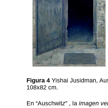
Figura 4
Yishai Jusidman, Aus
108x82 cm.
En “Auschwit
z
” , la
imagen ve