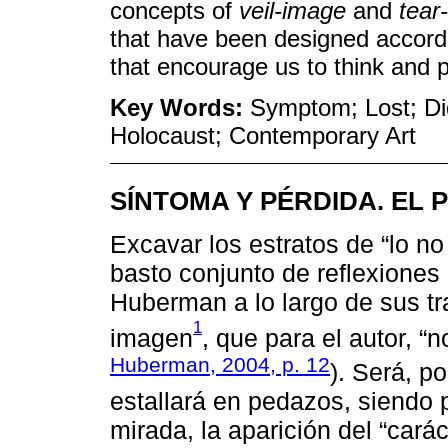
concepts of
veil-image
and
tear
that have been designed accord
that encourage us to think and 
Key Words:
Symptom; Lost; Di
Holocaust; Contemporary Art
SÍNTOMA Y PÉRDIDA. EL 
Excavar los estratos de “lo no
basto conjunto de reflexione
Huberman a lo largo de sus tr
1
imagen
, que para el autor, “n
Huberman, 2004, p. 12
). Será, po
estallará en pedazos, siendo p
mirada, la aparición del “cará