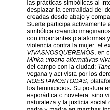
las prácticas simbólicas al in
desplazar la centralidad del d
creadas desde abajo y compar
Suerte participa activamente e
simbólica creando imaginarios
con importantes plataformas y
violencia contra la mujer, el 
VIVASNOSQUEREMOS
, en 
Minka urbana alternativas viv
del campo con la ciudad;
Tan
vegana y activista por los der
NOESTAMOSTODAS
, plataf
los feminicidios. Su postura e
esporádica o novelera, sino vit
naturaleza y la justicia soci
padre y madre en marchas ind