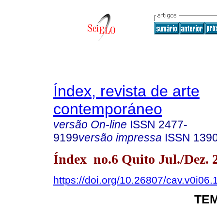
Índex, revista de arte
contemporáneo
versão On-line
ISSN
2477-
9199
versão impressa
ISSN
139
Índex no.6 Quito Jul./Dez. 
https://doi.org/10.26807/cav.v0i06.
TEM