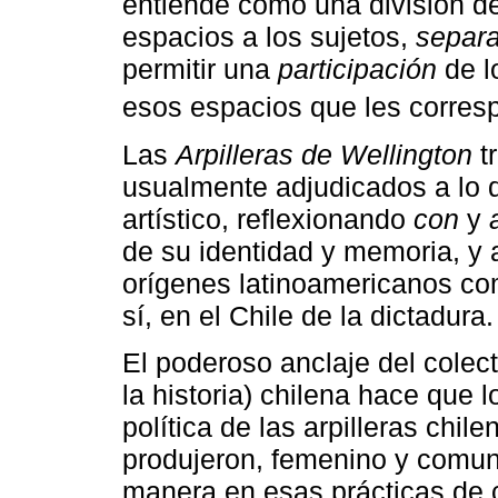
entiende como una división de
espacios a los sujetos,
separ
permitir una
participación
de l
esos espacios que les corres
Las
Arpilleras de Wellington
tr
usualmente adjudicados a lo d
artístico, reflexionando
con
y
de su identidad y memoria, y 
orígenes latinoamericanos com
sí, en el Chile de la dictadura.
El poderoso anclaje del colec
la historia) chilena hace que l
política de las arpilleras chil
produjeron, femenino y comunit
manera en esas prácticas de c