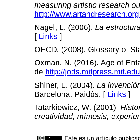
measuring artistic research ou
http://www.artandresearch.org
Nagel, L. (2006).
La estructura
[
Links
]
OECD. (2008). Glossary of Sta
Oxman, N. (2016). Age of En
de
http://jods.mitpress.mit.
Shiner, L. (2004).
La invención
Barcelona: Paidós. [
Links
]
Tatarkiewicz, W. (2001).
Histo
creatividad, mímesis, experien
Este es un artículo publica