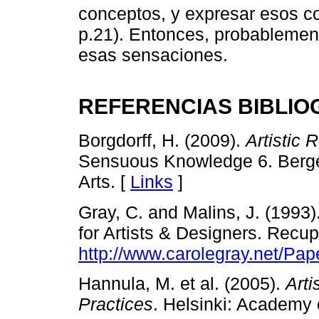
conceptos, y expresar esos c
p.21). Entonces, probablement
esas sensaciones.
REFERENCIAS BIBLIO
Borgdorff, H. (2009).
Artistic 
Sensuous Knowledge 6. Berge
Arts. [
Links
]
Gray, C. and Malins, J. (199
for Artists & Designers. Recu
http://www.carolegray.net/P
Hannula, M. et al. (2005).
Arti
Practices
. Helsinki: Academy o