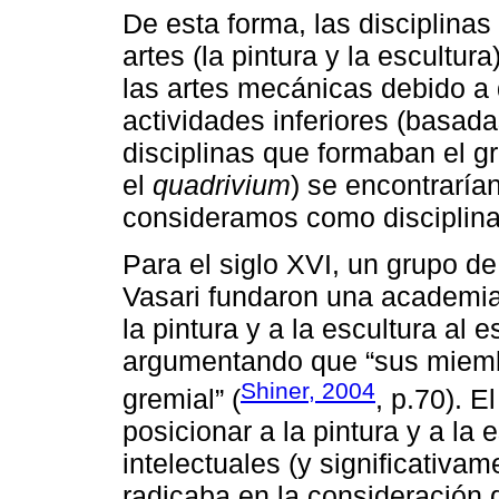
De esta forma, las disciplin
artes (la pintura y la escultur
las artes mecánicas debido a
actividades inferiores (basad
disciplinas que formaban el gr
el
quadrivium
) se encontraría
consideramos como disciplinas
Para el siglo XVI, un grupo de
Vasari fundaron una academia 
la pintura y a la escultura al e
argumentando que “sus miemb
Shiner, 2004
gremial” (
, p.70). E
posicionar a la pintura y a la
intelectuales (y significativa
radicaba en la consideración d