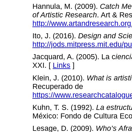
Hannula, M. (2009).
Catch Me
of Artistic Research
. Art & R
http://www.artandresearch.or
Ito, J. (2016).
Design and Sci
http://jods.mitpress.mit.edu/
Jacquard, A. (2005). La c
ienci
XXI. [
Links
]
Klein, J. (2010).
What is artist
Recuperado de
https://www.researchcatalogu
Kuhn, T. S. (1992).
La estructu
México: Fondo de Cultura Ec
Lesage, D. (2009).
Who’s Afra