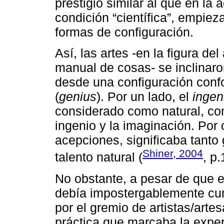
prestigio similar al que en la
condición “científica”, empie
formas de configuración.
Así, las artes -en la figura de
manual de cosas- se inclinaron
desde una configuración confo
(
genius
). Por un lado, el
inge
considerado como natural, co
ingenio y la imaginación. Por 
acepciones, significaba tanto
Shiner, 2004
talento natural (
, p.
No obstante, a pesar de que e
debía impostergablemente cum
por el gremio de artistas/arte
práctica que marcaba la expe