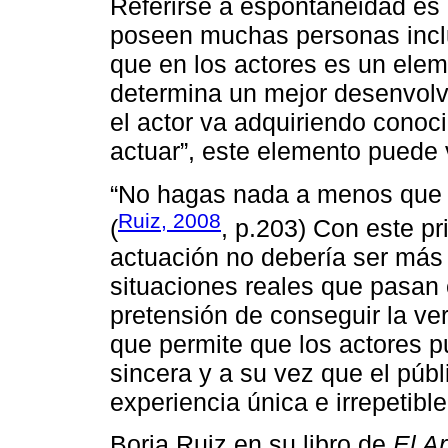
Referirse a espontaneidad es 
poseen muchas personas inclus
que en los actores es un ele
determina un mejor desenvolv
el actor va adquiriendo conoc
actuar”, este elemento puede 
“No hagas nada a menos que o
Ruiz, 2008
(
, p.203) Con este pr
actuación no debería ser más
situaciones reales que pasan 
pretensión de conseguir la vero
que permite que los actores p
sincera y a su vez que el púb
experiencia única e irrepetible
Borja Ruiz en su libro de
El Ar