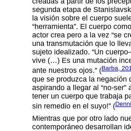
creadas a partir de los precep
segunda etapa de Stanislavski
la visión sobre el cuerpo suel
“herramienta”. El cuerpo com
actor crea pero a la vez “se c
una transmutación que lo lleva
sujeto idealizado. “Un cuerp
vive (…) Es una mutación ince
Barba, 20
ante nuestros ojos.” (
que se produzca la negación d
aspirando a llegar al “no-ser”
tener un cuerpo que trabaja pa
Denni
sin remedio en el suyo!” (
Mientras que por otro lado nue
contemporáneo desarrollan id