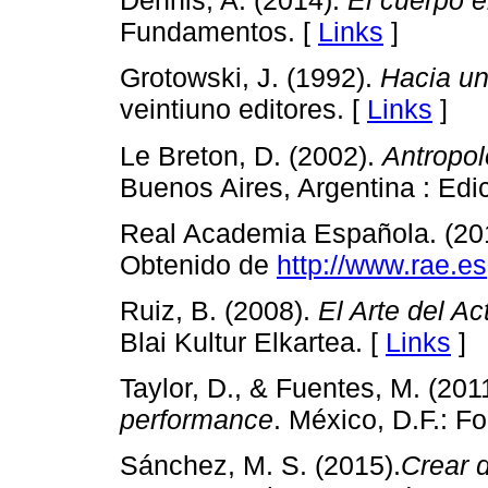
Dennis, A. (2014).
El cuerpo 
Fundamentos. [
Links
]
Grotowski, J. (1992).
Hacia un
veintiuno editores. [
Links
]
Le Breton, D. (2002).
Antropol
Buenos Aires, Argentina : Edi
Real Academia Española. (20
Obtenido de
http://www.rae.es
Ruiz, B. (2008).
El Arte del Ac
Blai Kultur Elkartea. [
Links
]
Taylor, D., & Fuentes, M. (201
performance
. México, D.F.: 
Sánchez, M. S. (2015).
Crear 