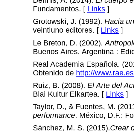
Dennis, A. (2014).
El cuerpo 
Fundamentos. [
Links
]
Grotowski, J. (1992).
Hacia un
veintiuno editores. [
Links
]
Le Breton, D. (2002).
Antropol
Buenos Aires, Argentina : Edi
Real Academia Española. (20
Obtenido de
http://www.rae.es
Ruiz, B. (2008).
El Arte del Ac
Blai Kultur Elkartea. [
Links
]
Taylor, D., & Fuentes, M. (201
performance
. México, D.F.: 
Sánchez, M. S. (2015).
Crear 