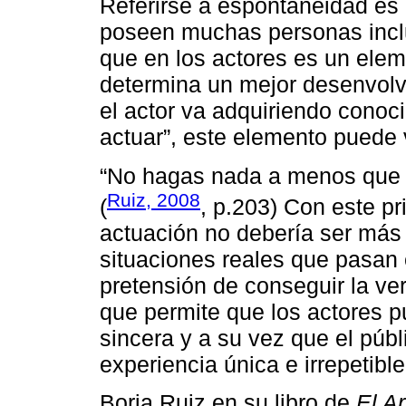
Referirse a espontaneidad es 
poseen muchas personas inclus
que en los actores es un ele
determina un mejor desenvolv
el actor va adquiriendo conoc
actuar”, este elemento puede 
“No hagas nada a menos que o
Ruiz, 2008
(
, p.203) Con este pr
actuación no debería ser más
situaciones reales que pasan 
pretensión de conseguir la vero
que permite que los actores p
sincera y a su vez que el púb
experiencia única e irrepetible
Borja Ruiz en su libro de
El Ar