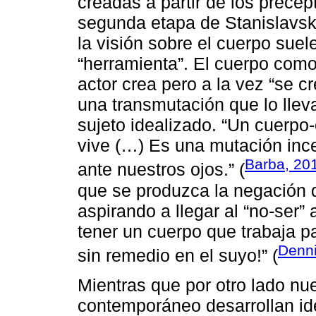
creadas a partir de los precep
segunda etapa de Stanislavski
la visión sobre el cuerpo suel
“herramienta”. El cuerpo com
actor crea pero a la vez “se c
una transmutación que lo lleva
sujeto idealizado. “Un cuerp
vive (…) Es una mutación ince
Barba, 20
ante nuestros ojos.” (
que se produzca la negación d
aspirando a llegar al “no-ser”
tener un cuerpo que trabaja pa
Denni
sin remedio en el suyo!” (
Mientras que por otro lado nue
contemporáneo desarrollan id