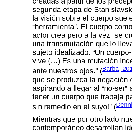
creadas a partir de los precep
segunda etapa de Stanislavski
la visión sobre el cuerpo suel
“herramienta”. El cuerpo com
actor crea pero a la vez “se c
una transmutación que lo lleva
sujeto idealizado. “Un cuerp
vive (…) Es una mutación ince
Barba, 20
ante nuestros ojos.” (
que se produzca la negación d
aspirando a llegar al “no-ser”
tener un cuerpo que trabaja pa
Denni
sin remedio en el suyo!” (
Mientras que por otro lado nue
contemporáneo desarrollan id