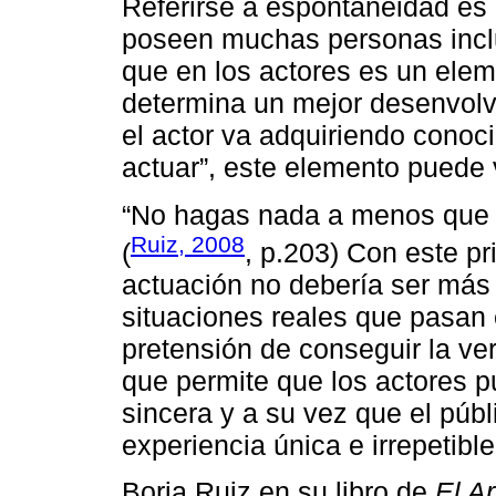
Referirse a espontaneidad es 
poseen muchas personas inclus
que en los actores es un ele
determina un mejor desenvolv
el actor va adquiriendo conoc
actuar”, este elemento puede 
“No hagas nada a menos que o
Ruiz, 2008
(
, p.203) Con este pr
actuación no debería ser más
situaciones reales que pasan 
pretensión de conseguir la vero
que permite que los actores p
sincera y a su vez que el púb
experiencia única e irrepetible
Borja Ruiz en su libro de
El Ar