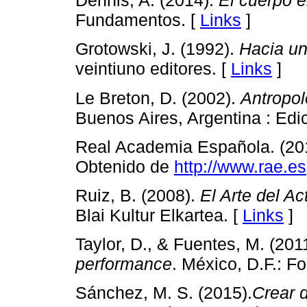
Dennis, A. (2014).
El cuerpo 
Fundamentos. [
Links
]
Grotowski, J. (1992).
Hacia un
veintiuno editores. [
Links
]
Le Breton, D. (2002).
Antropol
Buenos Aires, Argentina : Edi
Real Academia Española. (20
Obtenido de
http://www.rae.es
Ruiz, B. (2008).
El Arte del Ac
Blai Kultur Elkartea. [
Links
]
Taylor, D., & Fuentes, M. (201
performance
. México, D.F.: 
Sánchez, M. S. (2015).
Crear 