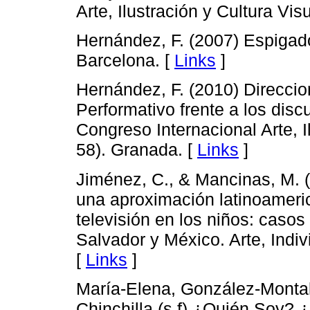
Arte, Ilustración y Cultura Vi
Hernández, F. (2007) Espigado
Barcelona. [
Links
]
Hernández, F. (2010) Direccion
Performativo frente a los discu
Congreso Internacional Arte, I
58). Granada. [
Links
]
Jiménez, C., & Mancinas, M. (2
una aproximación latinoameric
televisión en los niños: casos
Salvador y México. Arte, Indi
[
Links
]
María-Elena, González-Montal
Chinchilla (s.f) ¿Quién Soy? 