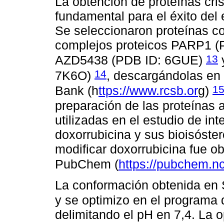
La obtención de proteínas cris
fundamental para el éxito del
Se seleccionaron proteínas c
complejos proteicos PARP1 (
13
AZD5438 (PDB ID: 6GUE)
y
14
7K6O)
, descargándolas en
1
Bank (h
ttps://www.rcsb.or
g)
preparación de las proteínas a
utilizadas en el estudio de i
doxorrubicina y sus bioisóste
modificar doxorrubicina fue o
PubChem (
https://pubchem.nc
La conformación obtenida en S
y se optimizo en el programa
delimitando el pH en 7,4. La o