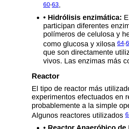
,
60
63
.
• Hidrólisis enzimática:
Es
participan diferentes enzi
polímeros de celulosa y 
,
64
como glucosa y xilosa
que son directamente util
vivos. Las enzimas más c
Reactor
El tipo de reactor más utiliza
experimentos efectuados en r
probablemente a la simple ope
6
Algunos reactores utilizados
•
Reactor Anaeróbico de 