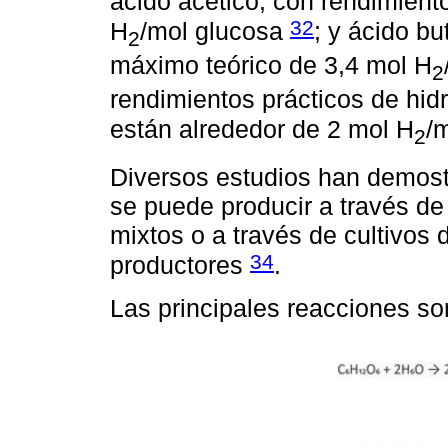
ácido acético, con rendimient
32
H
/mol glucosa
; y ácido bu
2
máximo teórico de 3,4 mol H
2
rendimientos prácticos de hid
están alrededor de 2 mol H
/
2
Diversos estudios han demost
se puede producir a través de
mixtos o a través de cultivos
34
productores
.
Las principales reacciones s