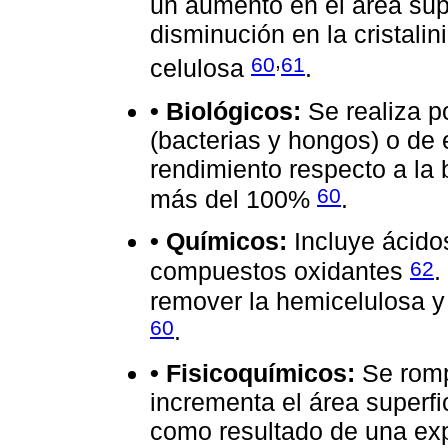
un aumento en el área supe
disminución en la cristali
,
60
61
celulosa
.
• Biológicos:
Se realiza p
(bacterias y hongos) o de
rendimiento respecto a la 
60
más del 100%
.
• Químicos:
Incluye ácidos
62
compuestos oxidantes
.
remover la hemicelulosa y
60
.
• Fisicoquímicos:
Se romp
incrementa el área superfi
como resultado de una exp