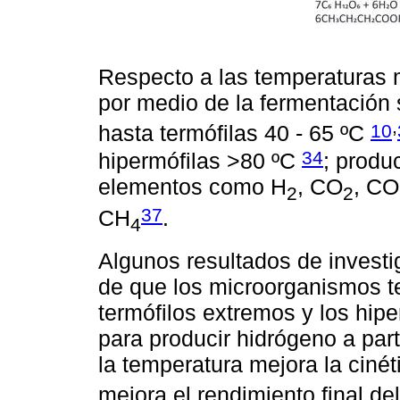
Respecto a las temperaturas 
por medio de la fermentación 
,
10
hasta termófilas 40 - 65 ºC
34
hipermófilas >80 ºC
; produ
elementos como H
, CO
, CO
2
2
37
CH
.
4
Algunos resultados de invest
de que los microorganismos ter
termófilos extremos y los hip
para producir hidrógeno a par
la temperatura mejora la cinét
mejora el rendimiento final d