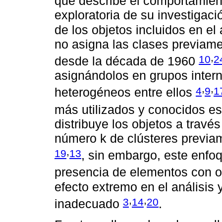
que describe el comportamient
exploratoria de su investigaci
de los objetos incluidos en el
no asigna las clases previamen
,
10
2
desde la década de 1960
asignándolos en grupos inte
,
,
4
9
1
heterogéneos entre ellos
más utilizados y conocidos e
distribuye los objetos a travé
número k de clústeres previam
,
19
13
, sin embargo, este enfoq
presencia de elementos con o
efecto extremo en el análisis
,
,
3
14
20
inadecuado
.