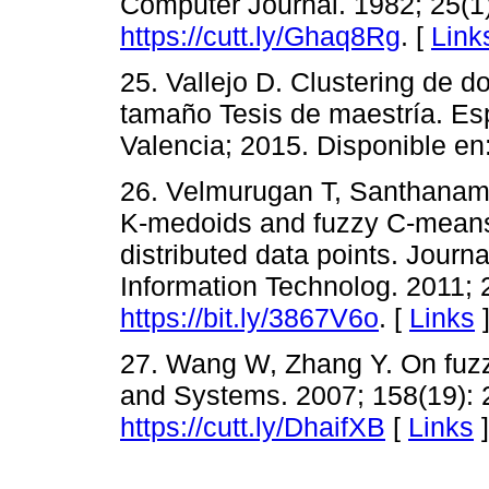
Computer Journal. 1982; 25(1)
https://cutt.ly/Ghaq8Rg
. [
Link
25. Vallejo D. Clustering de 
tamaño Tesis de maestría. Es
Valencia; 2015. Disponible en
26. Velmurugan T, Santhanam 
K-medoids and fuzzy C-means cl
distributed data points. Journ
Information Technolog. 2011; 
https://bit.ly/3867V6o
. [
Links
27. Wang W, Zhang Y. On fuzzy
and Systems. 2007; 158(19): 
https://cutt.ly/DhaifXB
[
Links
]