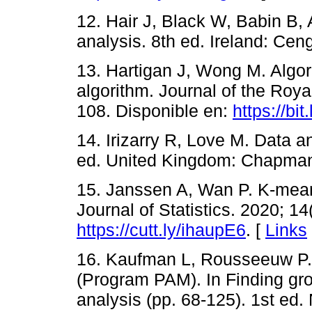
12. Hair J, Black W, Babin B, 
analysis. 8th ed. Ireland: C
13. Hartigan J, Wong M. Algo
algorithm. Journal of the Royal
108. Disponible en:
https://bi
14. Irizarry R, Love M. Data an
ed. United Kingdom: Chapman
15. Janssen A, Wan P. K-means
Journal of Statistics. 2020; 1
https://cutt.ly/ihaupE6
. [
Links
16. Kaufman L, Rousseeuw P. 
(Program PAM). In Finding grou
analysis (pp. 68-125). 1st ed.