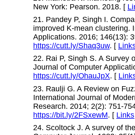
New York: Pearson. 2018. [
Li
21. Pandey P, Singh I. Compa
improved K-mean clustering. I
Applications. 2016; 146(13): 3
https://cutt.ly/Shaq3uw
. [
Link
22. Rai P, Singh S. A Survey o
Journal of Computer Applicatio
https://cutt.ly/OhauJpX
. [
Link
23. Raulji G. A Review on Fuz
International Journal of Mode
Research. 2014; 2(2): 751-754
https://bit.ly/2FSxewM
. [
Links
24. Scoltock J. A survey of the