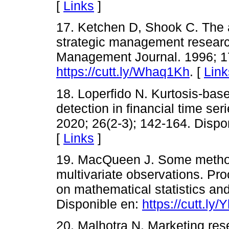
[
Links
]
17. Ketchen D, Shook C. The ap
strategic management research
Management Journal. 1996; 17
https://cutt.ly/Whaq1Kh
. [
Link
18. Loperfido N. Kurtosis-based
detection in financial time se
2020; 26(2-3); 142-164. Dispo
[
Links
]
19. MacQueen J. Some methods 
multivariate observations. P
on mathematical statistics and
Disponible en:
https://cutt.ly
20. Malhotra N. Marketing rese