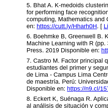
5. Bhat A. K-medoids clusteri
for performing face recognition
computing, Mathematics and Co
en:
https://cutt.ly/Hharh0H
. [
L
6. Boehmke B, Greenwell B. 
Machine Learning with R (pp.
Press. 2019 Disponible en:
ht
7. Castro M. Factor principal 
estudiantes del primer y segu
de Lima - Campus Lima Centro,
de maestría. Perú: Universida
Disponible en:
https://n9.cl/1
8. Eckert K, Suénaga R. Aplic
al análisis de situación y c