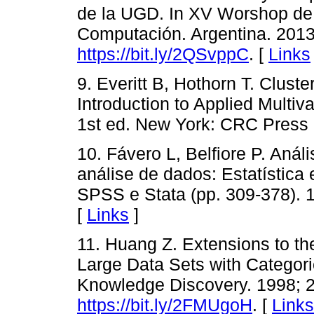
de la UGD. In XV Worshop de 
Computación. Argentina. 2013
https://bit.ly/2QSvppC
. [
Links
9. Everitt B, Hothorn T. Cluster
Introduction to Applied Multiv
1st ed. New York: CRC Press 
10. Fávero L, Belfiore P. Aná
análise de dados: Estatístic
SPSS e Stata (pp. 309-378). 
[
Links
]
11. Huang Z. Extensions to th
Large Data Sets with Categori
Knowledge Discovery. 1998; 2:
https://bit.ly/2FMUgoH
. [
Links