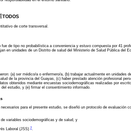
 MÉTODOS
titativo de corte transversal.
 fue de tipo no probabilística a conveniencia y estuvo compuesta por 41 prof
jan en unidades de un Distrito de salud del Ministerio de Salud Pública del Ec
fueron: (a) ser médico/a o enfermero/a, (b) trabajar actualmente en unidades d
Salud de la provincia del Guayas, (c) haber prestado atención profesional pers
atos obtenidos mediante encuestas sociodemográficas realizadas por escrito 
 del estudio, y (e) firmar el consentimiento informado.
as
 necesarios para el presente estudio, se diseñó un protocolo de evaluación 
 de variables sociodemográficas y de salud, y
7
rés Laboral (JSS)
.