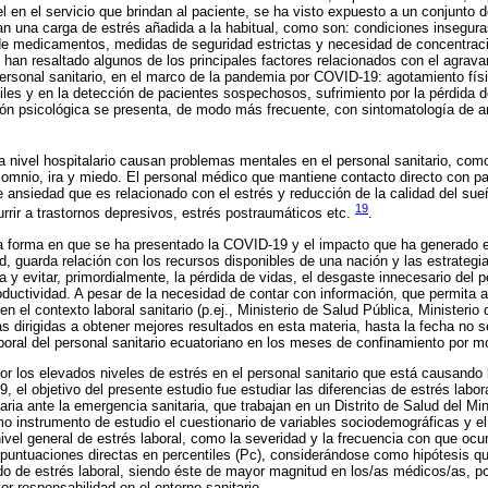
l en el servicio que brindan al paciente, se ha visto expuesto a un conjunto d
an una carga de estrés añadida a la habitual, como son: condiciones insegur
 de medicamentos, medidas de seguridad estrictas y necesidad de concentraci
 han resaltado algunos de los principales factores relacionados con el agrava
rsonal sanitario, en el marco de la pandemia por COVID-19: agotamiento fís
ciles y en la detección de pacientes sospechosos, sufrimiento por la pérdida
ción psicológica se presenta, de modo más frecuente, con sintomatología de a
a nivel hospitalario causan problemas mentales en el personal sanitario, com
somnio, ira y miedo. El personal médico que mantiene contacto directo con 
de ansiedad que es relacionado con el estrés y reducción de la calidad del sue
19
rir a trastornos depresivos, estrés postraumáticos etc.
.
a forma en que se ha presentado la COVID-19 y el impacto que ha generado e
d, guarda relación con los recursos disponibles de una nación y las estrategi
 y evitar, primordialmente, la pérdida de vidas, el desgaste innecesario del pe
oductividad. A pesar de la necesidad de contar con información, que permita a
n el contexto laboral sanitario (p.ej., Ministerio de Salud Pública, Ministerio 
s dirigidas a obtener mejores resultados en esta materia, hasta la fecha no s
aboral del personal sanitario ecuatoriano en los meses de confinamiento por 
por los elevados niveles de estrés en el personal sanitario que está causando
el objetivo del presente estudio fue estudiar las diferencias de estrés labor
aria ante la emergencia sanitaria, que trabajan en un Distrito de Salud del Mi
mo instrumento de estudio el cuestionario de variables sociodemográficas y el
nivel general de estrés laboral, como la severidad y la frecuencia con que ocu
 puntuaciones directas en percentiles (Pc), considerándose como hipótesis q
ado de estrés laboral, siendo éste de mayor magnitud en los/as médicos/as, 
 responsabilidad en el entorno sanitario.