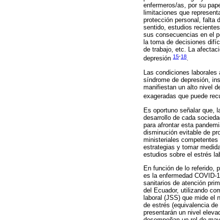
enfermeros/as, por su pape
limitaciones que represent
protección personal, falta
sentido, estudios recientes
sus consecuencias en el pe
la toma de decisiones difí
de trabajo, etc. La afecta
15
-
18
depresión
.
Las condiciones laborales 
síndrome de depresión, in
manifiestan un alto nivel 
exageradas que puede recur
Es oportuno señalar que, l
desarrollo de cada socieda
para afrontar esta pandemia
disminución evitable de pr
ministeriales competentes e
estrategias y tomar medida
estudios sobre el estrés l
En función de lo referido, 
es la enfermedad COVID-19, 
sanitarios de atención prim
del Ecuador, utilizando co
laboral (JSS) que mide el 
de estrés (equivalencia de
presentarán un nivel elev
desempeñan un rol de mayor