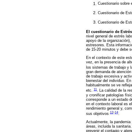
Cuestionario sobre 
Cuestionario de Est
Cuestionario de Est
El cuestionario de Estré
nivel general de estrés lab
apoyo de la organización),
estresores. Esta informaci
de 15-20 minutos y debe se
En el contexto de este est
vez, en la presencia de alt
los sistemas de trabajo y 
gran demanda de atención 
de trabajo excesiva y acti
bienestar del individuo. En 
habitualmente se ve refleja
11
etc.
. La calidad de la r
y cronificar patologías fí
corresponde a un estado de
en el contexto laboral es 
rendimiento general y, com
12
-
14
sus objetivos
.
Actualmente, la pandemia p
áreas, incluida la sanitar
prevenir el contagio y ate