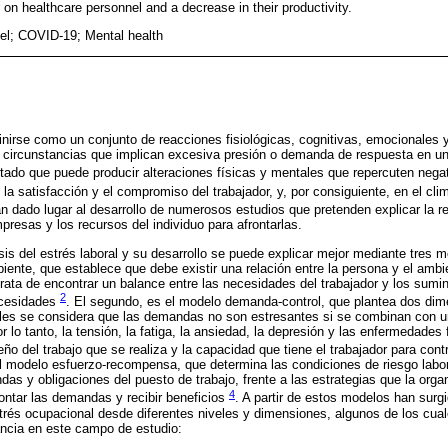
on healthcare personnel and a decrease in their productivity.
el; COVID-19; Mental health
finirse como un conjunto de reacciones fisiológicas, cognitivas, emocionales 
e circunstancias que implican excesiva presión o demanda de respuesta en u
stado que puede producir alteraciones físicas y mentales que repercuten nega
la satisfacción y el compromiso del trabajador, y, por consiguiente, en el cl
 dado lugar al desarrollo de numerosos estudios que pretenden explicar la r
presas y los recursos del individuo para afrontarlas.
is del estrés laboral y su desarrollo se puede explicar mejor mediante tres m
ente, que establece que debe existir una relación entre la persona y el ambie
trata de encontrar un balance entre las necesidades del trabajador y los sumin
2
ecesidades
. El segundo, es el modelo demanda-control, que plantea dos di
cuales se considera que las demandas no son estresantes si se combinan con 
or lo tanto, la tensión, la fatiga, la ansiedad, la depresión y las enfermedades
ño del trabajo que se realiza y la capacidad que tiene el trabajador para co
el modelo esfuerzo-recompensa, que determina las condiciones de riesgo labo
das y obligaciones del puesto de trabajo, frente a las estrategias que la orga
4
rontar las demandas y recibir beneficios
. A partir de estos modelos han surg
strés ocupacional desde diferentes niveles y dimensiones, algunos de los cua
ancia en este campo de estudio: