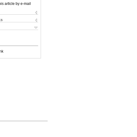
is article by e-mail
ks
nk