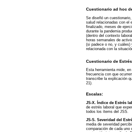
Cuestionario ad hoc d
Se diseñó un cuestionario
salud relacionadas con el e
finalizado, meses de ejerci
durante la pandemia produ
(dentro del contexto labora
horas semanales de activid
(si padece o no, y cuáles)
relacionada con la situaci
Cuestionario de Estrés
Esta herramienta mide, en a
frecuencia con que ocurren
transcribe la explicación q
21).
Escalas:
JS-X. Índice de Estrés la
de estrés laboral que expe
todos los ítems del JSS.
JS-S. Severidad del Estré
media de severidad percibi
comparación de cada uno de