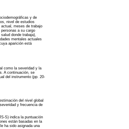
sociodemográficas y de
jos, nivel de estudios
o actual, meses de trabajo
e personas a su cargo
 salud donde trabaja),
medades mentales actuales
cuya aparición está
ral como la severidad y la
s. A continuación, se
ual del instrumento (pp. 20-
estimación del nivel global
severidad y frecuencia de
JS-S) indica la puntuación
iones están basadas en la
 le ha sido asignada una