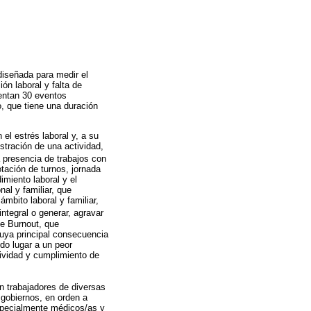
diseñada para medir el
ión laboral y falta de
sentan 30 eventos
o, que tiene una duración
el estrés laboral y, a su
stración de una actividad,
 presencia de trabajos con
tación de turnos, jornada
imiento laboral y el
nal y familiar, que
mbito laboral y familiar,
ntegral o generar, agravar
de Burnout, que
cuya principal consecuencia
do lugar a un peor
ividad y cumplimiento de
n trabajadores de diversas
 gobiernos, en orden a
especialmente médicos/as y