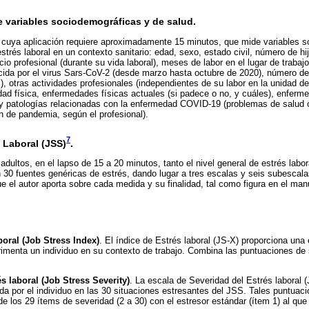
e variables sociodemográficas y de salud.
, cuya aplicación requiere aproximadamente 15 minutos, que mide variables 
strés laboral en un contexto sanitario: edad, sexo, estado civil, número de hi
cio profesional (durante su vida laboral), meses de labor en el lugar de trabaj
cida por el virus Sars-CoV-2 (desde marzo hasta octubre de 2020), número d
l), otras actividades profesionales (independientes de su labor en la unidad de
ad física, enfermedades físicas actuales (si padece o no, y cuáles), enfer
 y patologías relacionadas con la enfermedad COVID-19 (problemas de salud 
ón de pandemia, según el profesional).
7
 Laboral (JSS)
.
dultos, en el lapso de 15 a 20 minutos, tanto el nivel general de estrés labo
 30 fuentes genéricas de estrés, dando lugar a tres escalas y seis subescala
ue el autor aporta sobre cada medida y su finalidad, tal como figura en el man
boral (Job Stress Index)
. El índice de Estrés laboral (JS-X) proporciona una 
rimenta un individuo en su contexto de trabajo. Combina las puntuaciones de 
s laboral (Job Stress Severity)
. La escala de Severidad del Estrés laboral (
da por el individuo en las 30 situaciones estresantes del JSS. Tales puntuac
 los 29 ítems de severidad (2 a 30) con el estresor estándar (ítem 1) al que