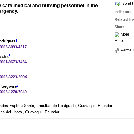
Send th
y care medical and nursing personnel in the
ergency.
Indicators
Related lin
Share
More
1
More
odríguez
-0003-3093-4317
Permali
1
uccha
-0001-9673-7434
-0003-3223-260X
2
 Segovia
-0003-1278-7640
ades Espíritu Santo, Facultad de Postgrado, Guayaquil, Ecuador.
ica del Litoral, Guayaquil, Ecuador