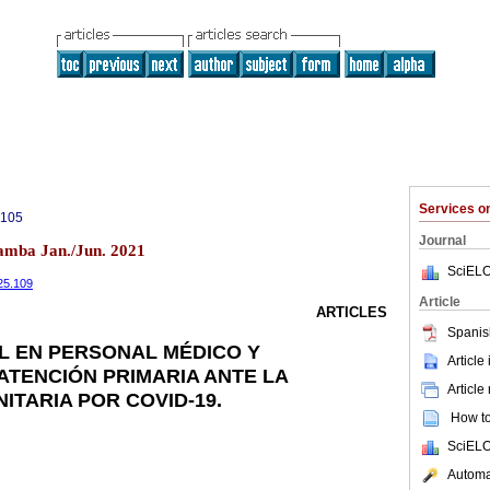
Services 
9105
Journal
bamba Jan./Jun. 2021
SciELO
i25.109
Article
ARTICLES
Spanis
L EN PERSONAL MÉDICO Y
Article
ATENCIÓN PRIMARIA ANTE LA
Article
ITARIA POR COVID-19.
How to 
SciELO
Automat