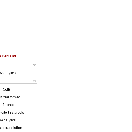
on Demand
 Analytics
h (pdf)
 in xml format
 references
cite this article
 Analytics
ic translation