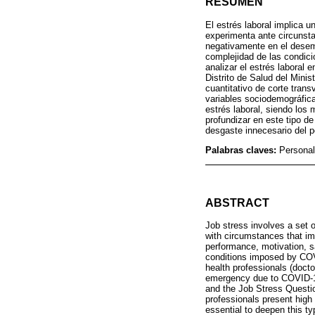
RESUMEN
El estrés laboral implica u
experimenta ante circunsta
negativamente en el desemp
complejidad de las condici
analizar el estrés laboral 
Distrito de Salud del Mini
cuantitativo de corte tran
variables sociodemográfica
estrés laboral, siendo lo
profundizar en este tipo d
desgaste innecesario del p
Palabras claves:
Personal
ABSTRACT
Job stress involves a set o
with circumstances that im
performance, motivation, s
conditions imposed by COVI
health professionals (docto
emergency due to COVID-19.
and the Job Stress Questio
professionals present high 
essential to deepen this typ