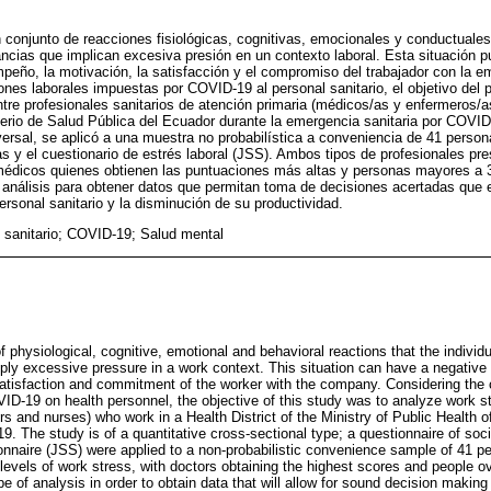
n conjunto de reacciones fisiológicas, cognitivas, emocionales y conductuales
ncias que implican excesiva presión en un contexto laboral. Esta situación p
eño, la motivación, la satisfacción y el compromiso del trabajador con la e
ones laborales impuestas por COVID-19 al personal sanitario, el objetivo del 
entre profesionales sanitarios de atención primaria (médicos/as y enfermeros/a
sterio de Salud Pública del Ecuador durante la emergencia sanitaria por COVID-
sversal, se aplicó a una muestra no probabilística a conveniencia de 41 perso
s y el cuestionario de estrés laboral (JSS). Ambos tipos de profesionales pr
s médicos quienes obtienen las puntuaciones más altas y personas mayores a 
e análisis para obtener datos que permitan toma de decisiones acertadas que e
ersonal sanitario y la disminución de su productividad.
 sanitario; COVID-19; Salud mental
f physiological, cognitive, emotional and behavioral reactions that the indivi
ply excessive pressure in a work context. This situation can have a negative
atisfaction and commitment of the worker with the company. Considering the 
D-19 on health personnel, the objective of this study was to analyze work 
rs and nurses) who work in a Health District of the Ministry of Public Health 
 The study is of a quantitative cross-sectional type; a questionnaire of so
nnaire (JSS) were applied to a non-probabilistic convenience sample of 41 pe
levels of work stress, with doctors obtaining the highest scores and people ov
e of analysis in order to obtain data that will allow for sound decision making t