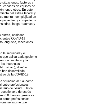
e situaciones, factores y
as, escases de equipos de
ón, entre otros. En este
miento del estrés laboral y
ico mental, complejidad en
 de pacientes y compañeros
nsiedad, fatiga, traumas y
o estrés, ansiedad,
pacientes COVID-19
ño, angustia, reacciones
n la seguridad y el
as que aplica cada gobierno
rsonal sanitario y la
 las instancias
del Trabajo), diseñar
e han desarrollado
motivo de la COVID-19.
 la situación actual como
al entre profesionales
nisterio de Salud Pública
 cuestionario de estrés
rren 30 fuentes genéricas
ue estos profesionales
porque se asume que