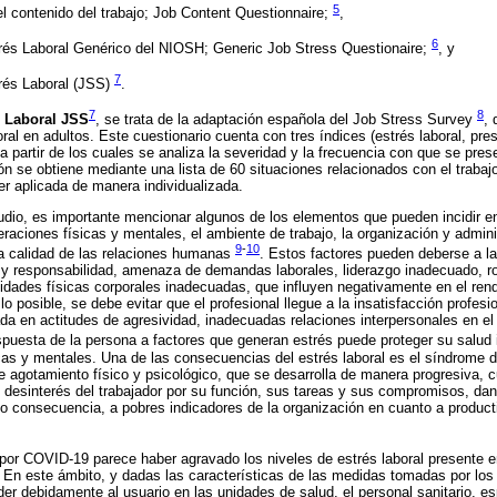
5
el contenido del trabajo; Job Content Questionnaire;
,
6
rés Laboral Genérico del NIOSH; Generic Job Stress Questionaire;
, y
7
rés Laboral (JSS)
.
7
8
s Laboral JSS
, se trata de la adaptación española del Job Stress Survey
, 
oral en adultos. Este cuestionario cuenta con tres índices (estrés laboral, pres
 a partir de los cuales se analiza la severidad y la frecuencia con que se pre
ón se obtiene mediante una lista de 60 situaciones relacionados con el trabaj
r aplicada de manera individualizada.
udio, es importante mencionar algunos de los elementos que pueden incidir en 
eraciones físicas y mentales, el ambiente de trabajo, la organización y admini
9
-
10
la calidad de las relaciones humanas
. Estos factores pueden deberse a la
y responsabilidad, amenaza de demandas laborales, liderazgo inadecuado, ro
vidades físicas corporales inadecuadas, que influyen negativamente en el rend
lo posible, se debe evitar que el profesional llegue a la insatisfacción profesio
da en actitudes de agresividad, inadecuadas relaciones interpersonales en el á
espuesta de la persona a factores que generan estrés puede proteger su salud i
sicas y mentales. Una de las consecuencias del estrés laboral es el síndrome 
 agotamiento físico y psicológico, que se desarrolla de manera progresiva, 
el desinterés del trabajador por su función, sus tareas y sus compromisos, dan
o consecuencia, a pobres indicadores de la organización en cuanto a product
or COVID-19 parece haber agravado los niveles de estrés laboral presente e
ia. En este ámbito, y dadas las características de las medidas tomadas por los
nder debidamente al usuario en las unidades de salud, el personal sanitario, 