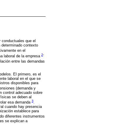
y conductuales que el
n determinado contexto
tivamente en el
2
-
ima laboral de la empresa
elación entre las demandas
odelos. El primero, es el
nte laboral en el que se
istros disponibles para
mensiones (demanda y
un control adecuado sobre
 físicas se deben al
3
ntrolar esa demanda
.
ral cuando hay presencia
nización establece para
ido diferentes instrumentos
les se explican a