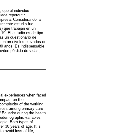
, que el individuo
uede repercutir
mpresa. Considerando la
presente estudio fue
s) que trabajan en un
19. El estudio es de tipo
nas un cuestionario de
esentan niveles elevados de
30 años. Es indispensable
viten pérdida de vidas,
dual experiences when faced
 impact on the
complexity of the working
stress among primary care
of Ecuador during the health
ciodemographic variables
ople. Both types of
er 30 years of age. It is
o avoid loss of life,