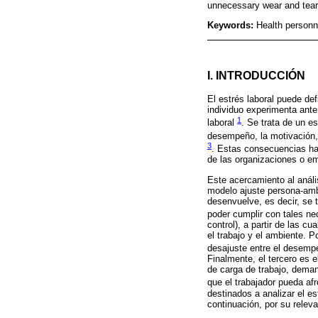
unnecessary wear and tear 
Keywords:
Health personn
I. INTRODUCCIÓN
El estrés laboral puede de
individuo experimenta ant
1
laboral
. Se trata de un e
desempeño, la motivación, 
3
. Estas consecuencias han
de las organizaciones o em
Este acercamiento al anális
modelo ajuste persona-ambi
desenvuelve, es decir, se 
poder cumplir con tales n
control), a partir de las 
el trabajo y el ambiente. P
desajuste entre el desempe
Finalmente, el tercero es 
de carga de trabajo, deman
que el trabajador pueda af
destinados a analizar el e
continuación, por su relev