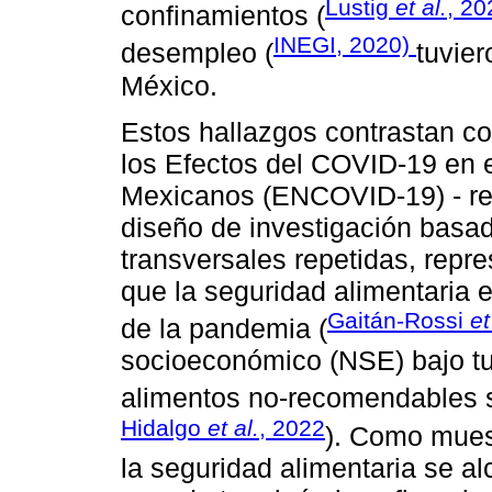
Lustig
et al.
, 20
confinamientos (
INEGI, 2020)
desempleo (
tuvie
México.
Estos hallazgos contrastan co
los Efectos del COVID-19 en e
Mexicanos (ENCOVID-19) - rea
diseño de investigación basa
transversales repetidas, repre
que la seguridad alimentaria
Gaitán-Rossi
et
de la pandemia (
socioeconómico (NSE) bajo t
alimentos no-recomendables s
Hidalgo
et al.
, 2022
). Como mues
la seguridad alimentaria se al