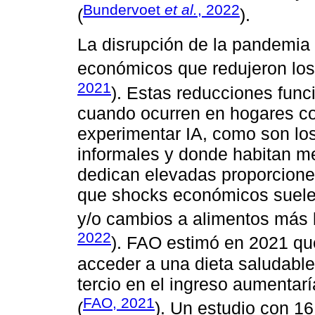
Bundervoet
et al.
, 2022
(
).
La disrupción de la pandemi
económicos que redujeron los 
2021
). Estas reducciones fu
cuando ocurren en hogares co
experimentar IA, como son lo
informales y donde habitan 
dedican elevadas proporciones
que shocks económicos suelen
y/o cambios a alimentos más b
2022
). FAO estimó en 2021 qu
acceder a una dieta saludable
tercio en el ingreso aumentarí
FAO, 2021
(
). Un estudio con 1