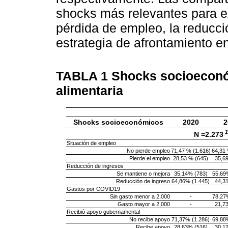
shocks más relevantes para ex
pérdida de empleo, la reducci
estrategia de afrontamiento e
TABLA 1
Shocks socioeconó
alimentaria
Shocks socioeconómicos
2020
2
1
N =2.273
Situación de empleo
No pierde empleo
71,47 % (1.616)
64,31 
Pierde el empleo
28,53 % (645)
35,6
Reducción de ingresos
Se mantiene o mejora
35,14% (783)
55,69
Reducción de ingreso
64,86% (1.445)
44,3
Gastos por COVID19
Sin gasto menor a 2,000
-
78,27
Gasto mayor a 2,000
-
21,7
Recibió apoyo gubernamental
No recibe apoyo
71,37% (1.286)
69,88
Recibe apoyo
28,63% (516)
30,1