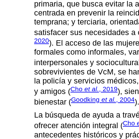
primaria, que busca evitar la 
centrada en prevenir la reinci
temprana; y terciaria, orienta
satisfacer sus necesidades a c
2020
). El acceso de las mujer
formales como informales, var
interpersonales y sociocultura
sobrevivientes de VcM, se ha
la policía y servicios médico
Cho
et al.
, 2019
y amigos (
), si
Goodking
et al.
, 2004
bienestar (
)
La búsqueda de ayuda a travé
Cho
ofrecer atención integral (
antecedentes históricos y prá