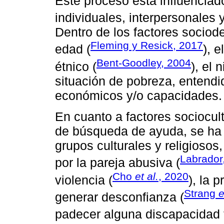
Este proceso esta influenciad
individuales, interpersonales y
Dentro de los factores sociode
Fleming y Resick, 2017
edad (
), 
Bent-Goodley, 2004
étnico (
), el 
situación de pobreza, entendi
económicos y/o capacidades.
En cuanto a factores sociocult
de búsqueda de ayuda, se ha r
grupos culturales y religiosos,
Labrador
por la pareja abusiva (
Cho
et al.
, 2020
violencia (
), la 
Strang
e
generar desconfianza (
padecer alguna discapacidad f