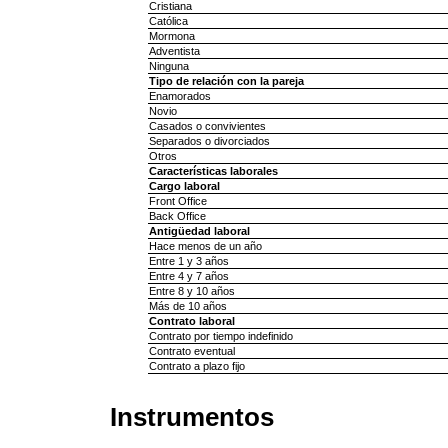
Cristiana
Católica
Mormona
Adventista
Ninguna
Tipo de relación con la pareja
Enamorados
Novio
Casados o convivientes
Separados o divorciados
Otros
Características laborales
Cargo laboral
Front Office
Back Office
Antigüedad laboral
Hace menos de un año
Entre 1 y 3 años
Entre 4 y 7 años
Entre 8 y 10 años
Más de 10 años
Contrato laboral
Contrato por tiempo indefinido
Contrato eventual
Contrato a plazo fijo
Instrumentos