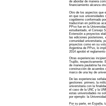
de abordar de manera compl
financiamiento alcanza otra
Otro de los aspectos que 
en que sus universidades s
cogobierno conformado por 
traducirían en políticas ac
PPvo fue en la Universidad
estudiantado, el Consejo S
Extensión a proyectos elab
las ediciones posteriores,
comunidad universitaria, p
proyectos como en su vota
Argentina de PPvo, lo imp
2014 aprobó el reglamento
Otras experiencias incipie
Trujillo, respectivamente.
de manera paulatina ha inv
construcción de acuerdos e
marco de una ley de unive
De las experiencias señala
gestiones: primero, la mili
universitaria con la final
el caso de la UNC y la UNR
estas universidades no sol
por ejemplo: la Universida
Por su parte, en España, 