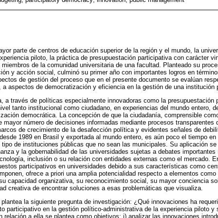
yor parte de centros de educación superior de la región y el mundo, la unive
periencia piloto, la práctica de presupuestación participativa con carácter vi
los miembros de la comunidad universitaria de una facultad. Planteado su pro
ción y acción social, culminó su primer año con importantes logros en término
pectos de gestión del proceso que en el presente documento se evalúan respe
 a aspectos de democratización y eficiencia en la gestión de una institución 
a, a través de políticas especialmente innovadoras como la presupuestación p
ivel tanto institucional como ciudadano, en experiencias del mundo entero, d
zación democrática. La concepción de que la ciudadanía, comprensible como
me mayor número de decisiones informadas mediante procesos transparentes de
arcos de crecimiento de la desafección política y evidentes señales de debilit
desde 1989 en Brasil y exportada al mundo entero, es aún poco el tiempo en 
tro tipo de instituciones públicas que no sean las municipales. Su aplicación 
nanza y la gobernabilidad de las universidades sujetas a debates importante
cnología, inclusión o su relación con entidades externas como el mercado. E
stos participativos en universidades debido a sus características como cen
omponen, ofrece a priori una amplia potencialidad respecto a elementos como
 su capacidad organizativa, su reconocimiento social, su mayor conciencia so
d creativa de encontrar soluciones a esas problemáticas que visualiza.
 plantea la siguiente pregunta de investigación: ¿Qué innovaciones ha requeri
o participativo en la gestión político-administrativa de la experiencia piloto y
relación a ella se plantea como objetivos: i) analizar las innovaciones introd