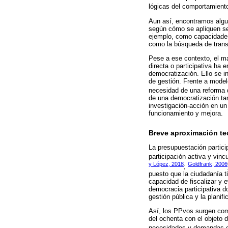
lógicas del comportamiento
Aun así, encontramos algu
según cómo se apliquen se 
ejemplo, como capacidades
como la búsqueda de transp
Pese a ese contexto, el m
directa o participativa ha
democratización. Ello se i
de gestión. Frente a model
necesidad de una reforma 
de una democratización tan
investigación-acción en un
funcionamiento y mejora.
Breve aproximación teó
La presupuestación partici
participación activa y vin
y López, 2018
Goldfrank, 2006
;
puesto que la ciudadanía ti
capacidad de fiscalizar y e
democracia participativa d
gestión pública y la planif
Así, los PPvos surgen como
del ochenta con el objeto d