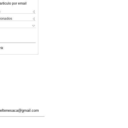
articulo por email
s
cionados
nk
rieltenesaca@gmail.com