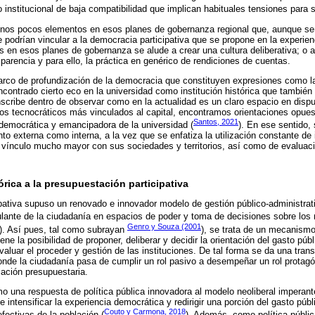
 institucional de baja compatibilidad que implican habituales tensiones para s
nos pocos elementos en esos planes de gobernanza regional que, aunque señ
podrían vincular a la democracia participativa que se propone en la experien
 en esos planes de gobernanza se alude a crear una cultura deliberativa; o 
arencia y para ello, la práctica en genérico de rendiciones de cuentas.
arco de profundización de la democracia que constituyen expresiones como la
 encontrado cierto eco en la universidad como institución histórica que tambi
nscribe dentro de observar como en la actualidad es un claro espacio en dis
os tecnocráticos más vinculados al capital, encontramos orientaciones opues
Santos, 2021
democrática y emancipadora de la universidad (
). En ese sentido, 
to externa como interna, a la vez que se enfatiza la utilización constante d
 vínculo mucho mayor con sus sociedades y territorios, así como de evaluaci
rica a la presupuestación participativa
pativa supuso un renovado e innovador modelo de gestión público-administrat
culante de la ciudadanía en espacios de poder y toma de decisiones sobre los 
Genro y Souza (2001
). Así pues, tal como subrayan
), se trata de un mecanismo
ene la posibilidad de proponer, deliberar y decidir la orientación del gasto púb
valuar el proceder y gestión de las instituciones. De tal forma se da una tran
onde la ciudadanía pasa de cumplir un rol pasivo a desempeñar un rol protagón
icación presupuestaria.
 una respuesta de política pública innovadora al modelo neoliberal imperant
e intensificar la experiencia democrática y redirigir una porción del gasto públ
Couto y Carmona, 2018