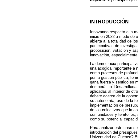
INTRODUCCIÓN
Innovando respecto a la ma
inició en 2022 a modo de ex
abierta a la totalidad de 
participativas de investiga
proposición, votación y as
innovación, especialmente,
La democracia participativ
una acogida importante a n
como procesos de profundi
por la gestión pública, to
gana fuerza y sentido en m
democrático. Desarrollada 
aplicadas al interior de o
debate acerca de la gober
su autonomía, uso de la te
implementación de presupue
de los colectivos que la c
comunidades y territorios,
como su potencial capacida
Para analizar este caso se
introducción del presupuest
Universidad de Cuenca? En 