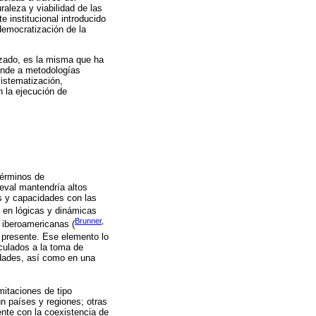
raleza y viabilidad de las
e institucional introducido
 democratización de la
izado, es la misma que ha
ponde a metodologías
sistematización,
n la ejecución de
términos de
eval mantendría altos
os y capacidades con las
e en lógicas y dinámicas
Brunner,
s iberoamericanas (
u presente. Ese elemento lo
culados a la toma de
idades, así como en una
mitaciones de tipo
ún países y regiones; otras
ente con la coexistencia de