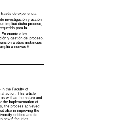
 través de experiencia
 de investigación y acción
 que implicó dicho proceso,
requerido para la
 En cuanto a los
ción y gestión del proceso,
pansión a otras instancias
 amplió a nuevas 6
 in the Faculty of
l action. This article
 as well as the nature and
or the implementation of
ts, the process achieved
ut also in improving the
iversity entities and its
to new 6 faculties.