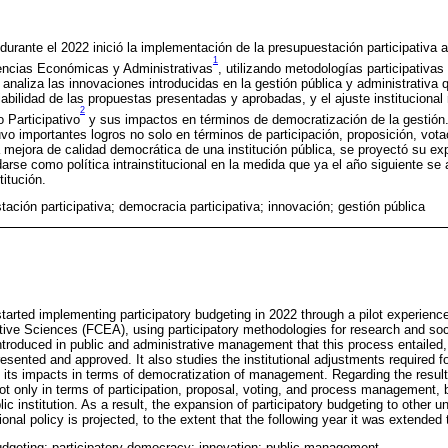
urante el 2022 inició la implementación de la presupuestación participativa a
1
iencias Económicas y Administrativas
, utilizando metodologías participativas
o analiza las innovaciones introducidas en la gestión pública y administrativa
abilidad de las propuestas presentadas y aprobadas, y el ajuste institucional 
2
 Participativo
y sus impactos en términos de democratización de la gestión.
uvo importantes logros no solo en términos de participación, proposición, vota
 mejora de calidad democrática de una institución pública, se proyectó su ex
darse como política intrainstitucional en la medida que ya el año siguiente se
itución.
ación participativa; democracia participativa; innovación; gestión pública
arted implementing participatory budgeting in 2022 through a pilot experience
ve Sciences (FCEA), using participatory methodologies for research and socia
ntroduced in public and administrative management that this process entailed,
presented and approved. It also studies the institutional adjustments required f
d its impacts in terms of democratization of management. Regarding the resul
ot only in terms of participation, proposal, voting, and process management, b
ic institution. As a result, the expansion of participatory budgeting to other un
ional policy is projected, to the extent that the following year it was extended 
budgeting; participatory democracy; innovation; public management