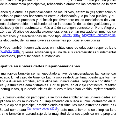
ectivas de la población (
). Además, como política públic
de la democracia participativa, rebasando claramente las prácticas de la dem
tienen que entre las potencialidades de los PPvos, están: la (re)legitimación 
tación de prácticas horizontales entre la ciudadanía y la política pública, y su
ansparentar los procesos y, al incidir positivamente en las condiciones de vida
 más desfavorecidos, incidiendo así en la reducción de las desigualdades y 
públicos y de infraestructura. Más allá de su origen concreto en Porto Alegre 
izó, tras 30 años de aquella experiencia, ellos se han realizado en muchos ce
Suárez (2015
Allegretti y Herzberg (2004
s tamaños y características de todo tipo
),
s elocuente, de las más diversas corrientes políticas e ideológicas.
 PPvos también fueron aplicados en instituciones de educación superior. Esto
y López (2018
), quienes sostienen que una de sus características fundamenta
contextos, particularidades e instancias.
cipativa en universidades hispanoamericanas
 municipios también se han ejecutado a nivel de universidades latinoamerica
década. En el caso de América Latina sobresale Argentina, puesto que los m
ido a diversos ámbitos, entre ellos las universidades, llegando a constituir u
es y estructuras administrativas. Por su parte, en el viejo continente, resalta
 portuguesas, que desde inicios del nuevo milenio han venido implementando
), la presupuestación participativa se logra desarrollar en las universidades 
aplicada en los municipios. Su implementación busca el involucramiento en la 
ra que opine y participe, estableciendo así vínculos más estrechos entre los 
Carmona y López (2018
 Es así como para
), este mecanismo no solo implica la 
n, sino también el aprendizaje de la magnitud de la cosa pública en la propia 