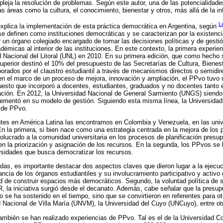
eja la resolución de problemas. Según este autor, una de las potencialidad
s áreas como la cultura, el conocimiento, bienestar y otros, más allá de la in
L
explica la implementación de esta práctica democrática en Argentina, según
e definen como instituciones democráticas y se caracterizan por la existenc
un órgano colegiado encargado de tomar las decisiones políticas y de gesti
adémicas al interior de las instituciones. En este contexto, la primera experi
 Nacional del Litoral (UNL) en 2010. En su primera edición, que como hecho si
uperior destinó el 10% del presupuesto de las Secretarías de Cultura, Bienest
orados por el claustro estudiantil a través de mecanismos directos o semidir
 en el marco de un proceso de mejora, innovación y ampliación, el PPvo tuvo
uesto que incorporó a docentes, estudiantes, graduados y no docentes tanto e
ción. En 2012, la Universidad Nacional de General Sarmiento (UNGS) siend
lementó en su modelo de gestión. Siguiendo esta misma línea, la Universida
 de PPvo.
ntes en América Latina las encontramos en Colombia y Venezuela, en las uni
 En la primera, si bien nace como una estrategia centrada en la mejora de los 
olucrado a la comunidad universitaria en los procesos de planificación presup
n la priorización y asignación de los recursos. En la segunda, los PPvos se 
rsidades que busca democratizar los recursos.
das, es importante destacar dos aspectos claves que dieron lugar a la ejecu
tancia de los órganos estudiantiles y su involucramiento participativo y activo 
idad de construir espacios más democráticos. Segundo, la voluntad política de 
, la iniciativa surgió desde el decanato. Además, cabe señalar que la presupu
o se ha sostenido en el tiempo, sino que se convirtieron en referentes para o
d Nacional de Villa María (UNVM), la Universidad del Cuyo (UNCuyo), entre ot
también se han realizado experiencias de PPvo. Tal es el de la Universidad 