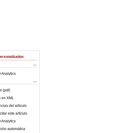
Personalizados
 Analytics
l (pdf)
lo en XML
cias del artículo
itar este artículo
 Analytics
ción automática