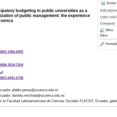
Enviar 
cipatory budgeting in public universities as a
Indicadore
ization of public management: the experience
Links rela
 Cuenca
Compartir
Otros
Otros
Permali
-0003-1956-6955
-0008-3018-7204
3
n
-0003-8441-6758
Ecuador, plablo.panoy@ucuenca.edu.ec
Ecuador, daniela.minchala@ucuenca.edu.ec
en la Facultad Latinoamericana de Ciencias Sociales FLACSO, Ecuador, gab