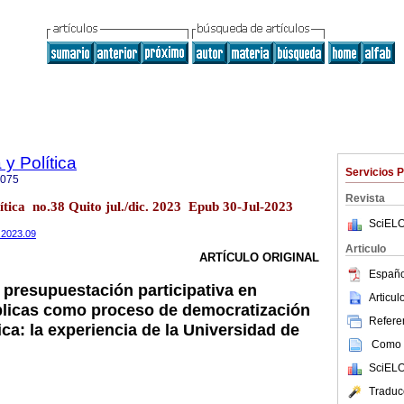
y Política
Servicios 
9075
Revista
tica no.38 Quito jul./dic. 2023 Epub 30-Jul-2023
SciELO
8.2023.09
Articulo
ARTÍCULO ORIGINAL
Españo
 presupuestación participativa en
Articu
blicas como proceso de democratización
Referen
ica: la experiencia de la Universidad de
Como c
SciELO
Traduc