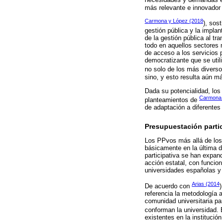
necesidades y demandas ef
más relevante e innovador 
Carmona y López (2018
), sos
gestión pública y la implan
de la gestión pública al tr
todo en aquellos sectores
de acceso a los servicios 
democratizante que se util
no solo de los más diverso
sino, y esto resulta aún má
Dada su potencialidad, los
Carmona 
planteamientos de
de adaptación a diferentes 
Presupuestación parti
Los PPvos más allá de los
básicamente en la última 
participativa se han expand
acción estatal, con funcion
universidades españolas y
Arias (2014
De acuerdo con
referencia la metodología 
comunidad universitaria pa
conforman la universidad.
existentes en la institució