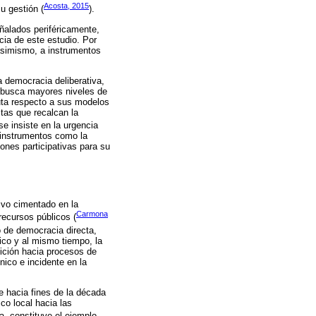
Acosta, 2015
u gestión (
).
alados periféricamente,
cia de este estudio. Por
asimismo, a instrumentos
 democracia deliberativa,
én busca mayores niveles de
puta respecto a sus modelos
tas que recalcan la
se insiste en la urgencia
e instrumentos como la
ones participativas para su
ivo cimentado en la
Carmona
recursos públicos (
 de democracia directa,
lico y al mismo tiempo, la
sición hacia procesos de
ico e incidente en la
e hacia fines de la década
ico local hacia las