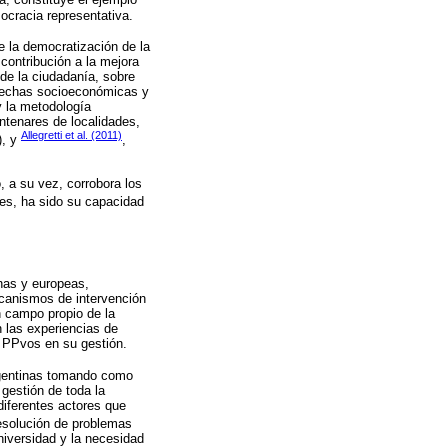
a, constituye el ejemplo
ocracia representativa.
de la democratización de la
 contribución a la mejora
 de la ciudadanía, sobre
brechas socioeconómicas y
y la metodología
ntenares de localidades,
Allegretti et al. (2011)
), y
,
, a su vez, corrobora los
les, ha sido su capacidad
nas y europeas,
ecanismos de intervención
n campo propio de la
n las experiencias de
 PPvos en su gestión.
argentinas tomando como
gestión de toda la
diferentes actores que
resolución de problemas
universidad y la necesidad