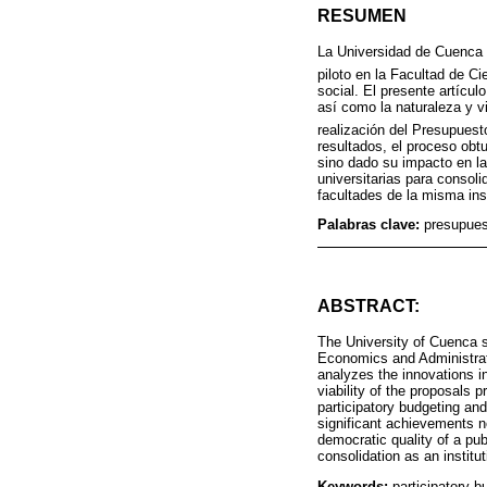
RESUMEN
La Universidad de Cuenca d
piloto en la Facultad de C
social. El presente artícul
así como la naturaleza y vi
realización del Presupuesto
resultados, el proceso obt
sino dado su impacto en la
universitarias para consoli
facultades de la misma inst
Palabras clave:
presupuest
ABSTRACT:
The University of Cuenca st
Economics and Administrati
analyzes the innovations i
viability of the proposals 
participatory budgeting an
significant achievements n
democratic quality of a publ
consolidation as an institut
Keywords:
participatory 