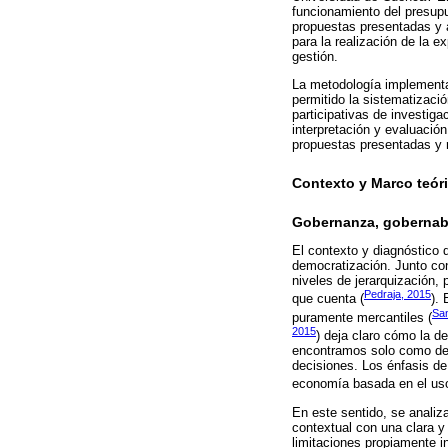
funcionamiento del presupue
propuestas presentadas y ap
para la realización de la e
gestión.
La metodología implementad
permitido la sistematizaci
participativas de investiga
interpretación y evaluació
propuestas presentadas y ra
Contexto y Marco teór
Gobernanza, gobernabi
El contexto y diagnóstico 
democratización. Junto con
niveles de jerarquización,
Pedraja, 2015
que cuenta (
).
San
puramente mercantiles (
2015
) deja claro cómo la d
encontramos solo como demo
decisiones. Los énfasis d
economía basada en el uso
En este sentido, se analiz
contextual con una clara y
limitaciones propiamente i