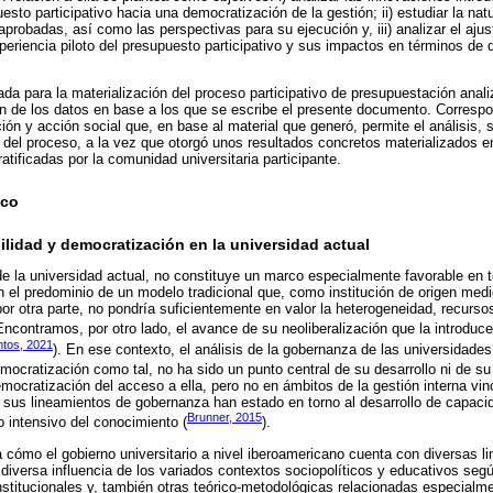
sto participativo hacia una democratización de la gestión; ii) estudiar la natu
robadas, así como las perspectivas para su ejecución y, iii) analizar el ajust
xperiencia piloto del presupuesto participativo y sus impactos en términos de
a para la materialización del proceso participativo de presupuestación anal
ón de los datos en base a los que se escribe el presente documento. Corres
ción y acción social que, en base al material que generó, permite el análisis, 
n del proceso, a la vez que otorgó unos resultados concretos materializados e
tificadas por la comunidad universitaria participante.
ico
lidad y democratización en la universidad actual
de la universidad actual, no constituye un marco especialmente favorable en 
 el predominio de un modelo tradicional que, como institución de origen medi
 por otra parte, no pondría suficientemente en valor la heterogeneidad, recurs
 Encontramos, por otro lado, el avance de su neoliberalización que la introduc
tos, 2021
). En ese contexto, el análisis de la gobernanza de las universidade
emocratización como tal, no ha sido un punto central de su desarrollo ni de s
cratización del acceso a ella, pero no en ámbitos de la gestión interna vin
e sus lineamientos de gobernanza han estado en torno al desarrollo de capac
Brunner, 2015
 intensivo del conocimiento (
).
a cómo el gobierno universitario a nivel iberoamericano cuenta con diversas li
 diversa influencia de los variados contextos sociopolíticos y educativos seg
nstitucionales y, también otras teórico-metodológicas relacionadas especialm