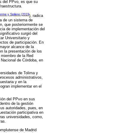
es del PPvo, es que su
fraestructura.
erme y Spilere (2019
), radica
ia de un sistema de
ón, que posteriormente se
encia de implementación del
gnificativo surgió del
ar Universitario y
ectos de participación. En
 mayor alcance de la
n la presentación de los
o miembro de la Red
d Nacional de Córdoba, en
versidades de Tolima y
procesos administrativos,
uestaria y en la
logran implementar en el
ción del PPvo en sus
dentro de la gestión
sus autoridades, pues, en
estación participativa en
tras universidades, como,
ras.
Complutense de Madrid