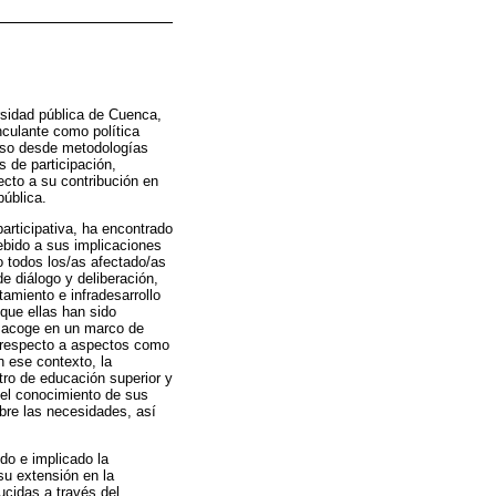
rsidad pública de Cuenca,
nculante como política
ceso desde metodologías
s de participación,
cto a su contribución en
pública.
articipativa, ha encontrado
ebido a sus implicaciones
 todos los/as afectado/as
 diálogo y deliberación,
amiento e infradesarrollo
que ellas han sido
se acoge en un marco de
s respecto a aspectos como
n ese contexto, la
tro de educación superior y
 el conocimiento de sus
bre las necesidades, así
do e implicado la
 su extensión en la
ucidas a través del