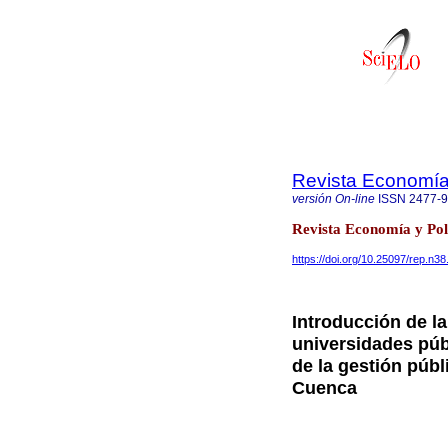
Revista Economía 
versión On-line
ISSN
2477-
Revista Economía y Polí
https://doi.org/10.25097/rep.n3
Introducción de la
universidades pú
de la gestión públ
Cuenca