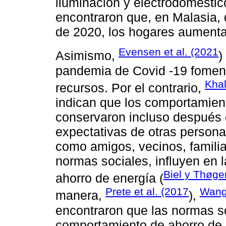
iluminación y electrodoméstic
encontraron que, en Malasia,
de 2020, los hogares aumenta
Evensen et al. (2021
Asimismo,
)
pandemia de Covid -19 fomen
Khal
recursos. Por el contrario,
indican que los comportamien
conservaron incluso después d
expectativas de otras personas
como amigos, vecinos, familia
normas sociales, influyen en 
Biel y Thøge
ahorro de energía (
Prete et al. (2017
Wang 
manera,
),
encontraron que las normas so
comportamiento de ahorro de 