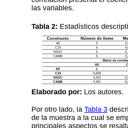
las variables.
Tabla 2:
Estadísticos descript
Constructo
Número de ítems
Me
AE
5
3,
C19
6
4,
NSOC
5
4,
CAMB
5
3,
Matriz de correla
AE
C
AE
1
C19
0,658
NSOC
0,352
0,
CAMB
0,361
0,
Elaborado por:
Los autores.
Por otro lado, la
Tabla 3
descri
de la muestra a la cual se em
principales aspectos se resalt