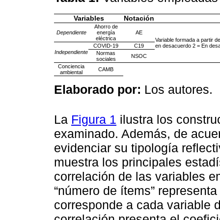
Variables
Notación
Ahorro de
Dependiente
energía
AE
eléctrica
Variable formada a partir d
COVID-19
C19
en desacuerdo 2 = En desa
Independiente
Normas
NSOC
sociales
Conciencia
CAMB
ambiental
Elaborado por:
Los autores.
La
Figura 1
ilustra los constr
examinado. Además, de acuerd
evidenciar su tipología reflec
muestra los principales estadí
correlación de las variables
“número de ítems” representa
corresponde a cada variable d
correlación presenta el coefic