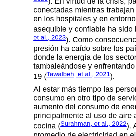
). En virtud de la crisis,
conectadas mientras trabajan
en los hospitales y en entornos
asequible y confiable ha sido 
et al., 2023
). Como consecuenc
presión ha caído sobre los pa
donde la energía de los secto
tambaleándose y enfrentando
Tawalbeh, et al., 2021
19 (
).
Al estar más tiempo las perso
consumo en otro tipo de servi
aumento del consumo de energí
principalmente al uso de aire
Surahman, et al., 2022
cocina (
).
promedio de electricidad en e