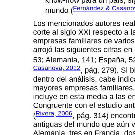
know-how para un país, si
Fernández & Casano
mundo (
Los mencionados autores real
corte al siglo XXI respecto a 
empresas familiares de varios
arrojó las siguientes cifras en
53; Alemania, 141; España, 52
Casanova, 2012
, pág. 279). Si 
dentro del análisis, cabe ind
mayores empresas familiares, 
incluye en esta media a las 
Congruente con el estudio an
Rivera, 2006
(
, pág. 314) encon
antiguas del mundo que aún vi
Alemania, tres en Francia, do