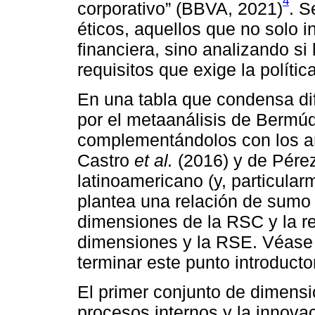
4
corporativo” (BBVA, 2021)
. S
éticos, aquellos que no solo i
financiera, sino analizando si
requisitos que exige la políti
En una tabla que condensa di
por el metaanálisis de Bermúd
complementándolos con los an
Castro
et al.
(2016) y de Pére
latinoamericano (y, particula
plantea una relación de sumo i
dimensiones de la RSC y la re
dimensiones y la RSE. Véase 
terminar este punto introductor
El primer conjunto de dimensio
procesos internos y la innova