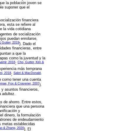
ue la población joven se
ble suponer que el
ocialización financiera
ra, esta se refiere al
e la vida cotidiana
agentes de socialización
ijos puedan enrolarse,
 Gutter, 2019
). Dado el
lidades financieras, entre
puntan a que la
tapas como la juventud y la
Aamir, 2018
Cho, Gutter, Kim &
;
 experiencia más temprana
ni, 2018
Sabri & MacDonald,
;
ero como tener una cuenta
omae, Fox & Cravener, 2007
).
y asuntos financieros,
a adultez.
s de ahorro. Entre estos,
 financiera que una persona
nificación y
l dinero, la formulación
 patrones de endeudamiento
as metas establecidas
o & Zhang, 2020
). El