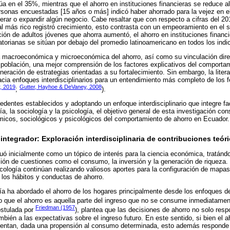
úa en el 35%, mientras que el ahorro en instituciones financieras se reduce al
rsonas encuestadas [15 años o más] indicó haber ahorrado para la vejez en e
perar o expandir algún negocio. Cabe resaltar que con respecto a cifras del 201
al más rico registró crecimiento, esto contrasta con un empeoramiento en el
ón de adultos jóvenes que ahorra aumentó, el ahorro en instituciones financ
uatorianas se sitúan por debajo del promedio latinoamericano en todos los in
a macroeconómica y microeconómica del ahorro, así como su vinculación dire
a población, una mejor comprensión de los factores explicativos del comportam
eneración de estrategias orientadas a su fortalecimiento. Sin embargo, la liter
acia enfoques interdisciplinarios para un entendimiento más completo de los
, 2019
Gutter, Hayhoe & DeVaney, 2008
;
).
edentes establecidos y adoptando un enfoque interdisciplinario que integre fa
, la sociología y la psicología, el objetivo general de esta investigación con
icos, sociológicos y psicológicos del comportamiento de ahorro en Ecuador.
integrador: Exploración interdisciplinaria de contribuciones teór
ituó inicialmente como un tópico de interés para la ciencia económica, tratánd
ión de cuestiones como el consumo, la inversión y la generación de riqueza. 
icología continúan realizando valiosos aportes para la configuración de mapas
los hábitos y conductas de ahorro.
ía ha abordado el ahorro de los hogares principalmente desde los enfoques d
o que el ahorro es aquella parte del ingreso que no se consume inmediatamen
Friedman (1957
ostulada por
), plantea que las decisiones de ahorro no solo resp
ambién a las expectativas sobre el ingreso futuro. En este sentido, si bien el
mentan, dada una propensión al consumo determinada, esto además responde 