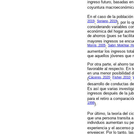
ingreso futuro, basadas en
coyuntura macroeconómica 
En el caso de la población
2019
Soriano, 2019
;
), por lo
considerando variables com
económica del hogar aument
de ahorros (pues se facili
mayores ingresos se encue
Morris, 2005
Sabri, Mokhtar, H
;
aumentar los ingresos tota
que aquellos jóvenes que r
Por otra parte, el ahorro 
favorable al respecto. En t
en una menor posibilidad de
Cáceres, 2020
Fisher, 2010
(
;
;
desarrollo de conductas de
Es así que varias investi
ingresos después de la jub
para el retiro a comparaci
1998
).
Por último, la teoría del c
que una persona transita a
individuos aumentan su pe
experiencia y el ascenso pr
envejecer. Por lo tanto, l