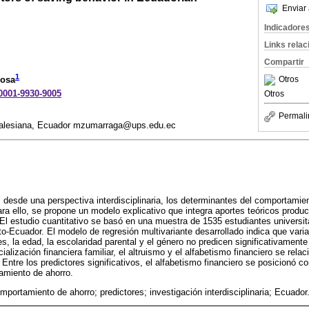
Enviar 
Indicadore
Links rela
Compartir
1
Otros
nosa
-0001-9930-9005
Otros
Permali
 Salesiana, Ecuador mzumarraga@ups.edu.ec
, desde una perspectiva interdisciplinaria, los determinantes del comportamien
ara ello, se propone un modelo explicativo que integra aportes teóricos produ
. El estudio cuantitativo se basó en una muestra de 1535 estudiantes universi
to-Ecuador. El modelo de regresión multivariante desarrollado indica que var
es, la edad, la escolaridad parental y el género no predicen significativament
cialización financiera familiar, el altruismo y el alfabetismo financiero se rel
ntre los predictores significativos, el alfabetismo financiero se posicionó co
amiento de ahorro.
mportamiento de ahorro; predictores; investigación interdisciplinaria; Ecuador