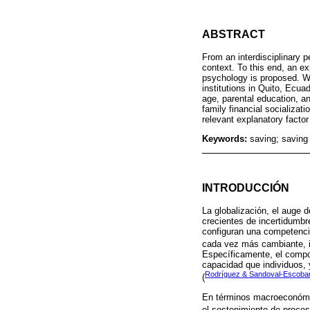
ABSTRACT
From an interdisciplinary p
context. To this end, an e
psychology is proposed. We
institutions in Quito, Ecu
age, parental education, an
family financial socializati
relevant explanatory factor
Keywords:
saving; saving 
INTRODUCCIÓN
La globalización, el auge 
crecientes de incertidumbr
configuran una competencia
cada vez más cambiante, i
Específicamente, el compor
capacidad que individuos, 
Rodríguez & Sandoval-Escobar
(
En términos macroeconómic
el sostenimiento de proces