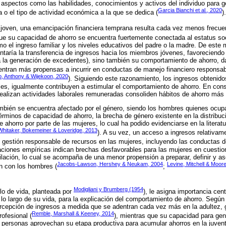
 aspectos como las habilidades, conocimientos y activos del individuo para g
Garcia Bianchi et al., 2020
o el tipo de actividad económica a la que se dedica (
).
 joven, una emancipación financiera temprana resulta cada vez menos frecue
 que su capacidad de ahorro se encuentra fuertemente conectada al estatus s
o el ingreso familiar y los niveles educativos del padre o la madre. De este
aría la transferencia de ingresos hacia los miembros jóvenes, favoreciendo 
ta la generación de excedentes), sino también su comportamiento de ahorro, 
ntran más propensas a incurrir en conductas de manejo financiero responsab
o, Anthony & Wijekoon, 2020
). Siguiendo este razonamiento, los ingresos obtenidos
les, igualmente contribuyen a estimular el comportamiento de ahorro. En con
ealizan actividades laborales remuneradas consoliden hábitos de ahorro más
también se encuentra afectado por el género, siendo los hombres quienes ocu
érminos de capacidad de ahorro, la brecha de género existente en la distribuc
 ahorro por parte de las mujeres, lo cual ha podido evidenciarse en la literat
Whitaker, Bokemeiner & Loveridge, 2013
). A su vez, un acceso a ingresos relativame
 gestión responsable de recursos en las mujeres, incluyendo las conductas d
gaciones empíricas indican brechas desfavorables para las mujeres en cuest
ilación, lo cual se acompaña de una menor propensión a preparar, definir y a
Jacobs-Lawson, Hershey & Neukam, 2004
Levine, Mitchell & Moor
ón con los hombres (
;
Modigliani y Brumberg (1954
iclo de vida, planteada por
), le asigna importancia cent
 lo largo de su vida, para la explicación del comportamiento de ahorro. Según
rcepción de ingresos a medida que se adentran cada vez más en la adultez, 
Remble, Marshall & Keeney, 2014
ofesional (
), mientras que su capacidad para gen
as personas aprovechan su etapa productiva para acumular ahorros en la juvent