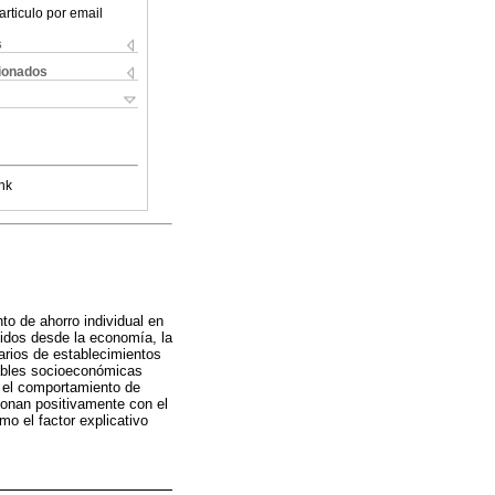
articulo por email
s
cionados
nk
to de ahorro individual en
cidos desde la economía, la
tarios de establecimientos
iables socioeconómicas
e el comportamiento de
acionan positivamente con el
mo el factor explicativo
.