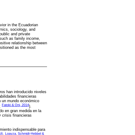
vior in the Ecuadorian
omics, sociology, and
ublic and private
 such as family income,
ositive relationship between
positioned as the most
ros han introducido niveles
bilidades financieras
 en un mundo económico
Fatoki & Oni, 2014
;
).
ndo en gran medida en la
 crisis financieras
miento indispensable para
16
Loayza, Schmidt-Hebbel &
;