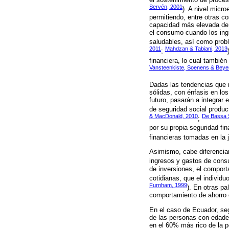
Servén, 2001
). A nivel micr
permitiendo, entre otras co
capacidad más elevada de 
el consumo cuando los ing
saludables, así como prob
2011
Mahdzan & Tabiani, 2013
;
financiera, lo cual también
Vansteenkiste, Soenens & Beye
Dadas las tendencias que m
sólidas, con énfasis en lo
futuro, pasarán a integrar
de seguridad social produc
& MacDonald, 2010
De Bassa 
;
por su propia seguridad fi
financieras tomadas en la 
Asimismo, cabe diferenciar
ingresos y gastos de cons
de inversiones, el comport
cotidianas, que el individu
Furnham, 1999
). En otras p
comportamiento de ahorro o
En el caso de Ecuador, seg
de las personas con edade
en el 60% más rico de la p