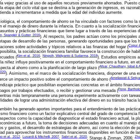
la vejez gracias al uso de aquellos recursos previamente ahorrados. Puesto q
e la etapa del ciclo vital que se destina a la generación de ingresos, es razona
tienda a incrementarse a medida que la edad del individuo aumente.
ológica, el comportamiento de ahorro se ha vinculado con factores como la s
on el manejo de dinero durante la infancia. En cuanto a la socialización financie
asuntos y prácticas financieras que tiene lugar a través de las experiencias d
m, Spangler & Gutter, 2016
). Al respecto, los padres actúan como los principales 
 etapas de desarrollo de las personas, generando oportunidades para que los h
Copur &
aciones sobre actividades y tópicos relativos a las finanzas del hogar (
osibilita, la socialización financiera familiar favorece la construcción de habi
Kim et al., 2016
Ningsih, Widiyanto & Sudarma, 2018
decuados (
;
). Estudios empíricos a
 la niñez influye positivamente en el comportamiento financiero a futuro, en e
Afsar, Chaudhary, Iqbal & 
specta al ahorro como a la planificación de largo plazo (
2020
). Asimismo, en el marco de la socialización financiera, disponer de una
Ameliawati & Setiya
jerce un impacto positivo sobre el comportamiento de ahorro (
endizaje práctico que posibilitan experiencias concretas en el ámbito financi
Peng, Barthol
 pagos por trabajos efectuados, o recibir y gestionar una mesada (
ientras más tempranamente una persona experimente activamente con tareas 
dades de lograr una administración efectiva del dinero en su tránsito hacia l
mbién ha generado aportes importantes para el entendimiento de las práctica
etismo financiero como un factor explicativo central del grado de competencia
pectos como la capacidad de diagnosticar el estado financiero actual, la pla
conómicas a futuro, la toma de decisiones adecuadas en cuanto al manejo de
s y gastos, el desarrollo de estrategias de ahorro, así como la elección de
dad para aprovechar los instrumentos financieros disponibles en función de l
o et al., 2012
Lusardi & Mitchelli, 2007
Sabri et al., 2020
Zha
;
;
; Stango & Zinman, 2006;