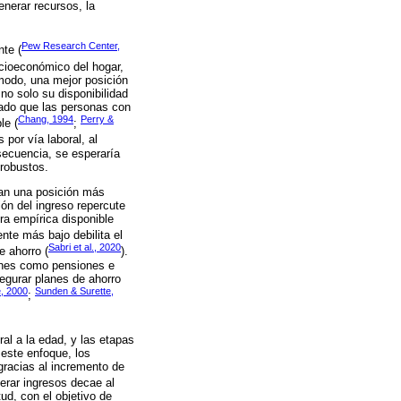
enerar recursos, la
Pew Research Center,
nte (
ocioeconómico del hogar,
 modo, una mejor posición
no solo su disponibilidad
dado que las personas con
Chang, 1994
Perry &
le (
;
 por vía laboral, al
secuencia, se esperaría
 robustos.
pan una posición más
ión del ingreso repercute
ura empírica disponible
nte más bajo debilita el
Sabri et al., 2020
e ahorro (
).
iones como pensiones e
segurar planes de ahorro
e, 2000
Sunden & Surette,
;
ral a la edad, y las etapas
 este enfoque, los
gracias al incremento de
erar ingresos decae al
ud, con el objetivo de