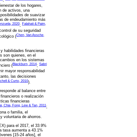
ienestar de los hogares,
n de activos, una
posibilidades de suavizar
icas de endeudamiento más
enzuela, 2020
Falahati & Paim,
;
control de su seguridad
Chen, Van Assche,
cológico (
y habilidades financieras
s son quienes, en el
r cambios en los sistemas
Blackburn, 2014
Sabri
ciero (
;
mir mayor responsabilidad
 tanto, las decisiones
tchell & Curto, 2010
).
 responde al balance entre
 financieros o realización
ticas financieras
i, Chia, Fong, Lew & Tan, 2011
;
na o familia, el
y voluntaria de ahorros.
EX) para el 2017, el 33.9%
ta tasa aumenta a 43.1%
óvenes [15-24 años], el