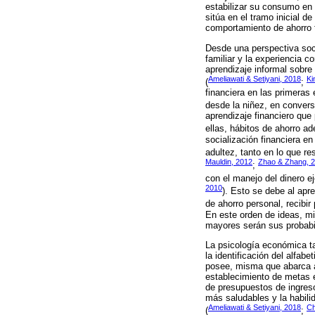
estabilizar su consumo en 
sitúa en el tramo inicial d
comportamiento de ahorro 
Desde una perspectiva soci
familiar y la experiencia c
aprendizaje informal sobre 
Ameliawati & Setiyani, 2018
Ki
(
;
financiera en las primeras
desde la niñez, en convers
aprendizaje financiero que p
ellas, hábitos de ahorro a
socialización financiera en
adultez, tanto en lo que re
Mauldin, 2012
Zhao & Zhang, 
;
con el manejo del dinero e
2010
). Esto se debe al apr
de ahorro personal, recibir
En este orden de ideas, m
mayores serán sus probabili
La psicología económica ta
la identificación del alfab
posee, misma que abarca as
establecimiento de metas e
de presupuestos de ingreso
más saludables y la habili
Ameliawati & Setiyani, 2018
Ch
(
;