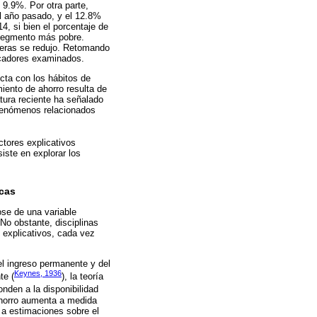
 9.9%. Por otra parte,
l año pasado, y el 12.8%
4, si bien el porcentaje de
 segmento más pobre.
ieras se redujo. Retomando
dicadores examinados.
cta con los hábitos de
iento de ahorro resulta de
atura reciente ha señalado
 fenómenos relacionados
ctores explicativos
siste en explorar los
icas
ose de una variable
No obstante, disciplinas
 explicativos, cada vez
el ingreso permanente y del
Keynes, 1936
te (
), la teoría
onden a la disponibilidad
 ahorro aumenta a medida
a estimaciones sobre el