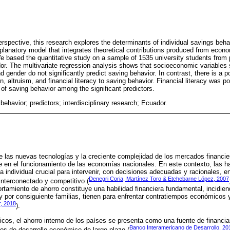
erspective, this research explores the determinants of individual savings beha
xplanatory model that integrates theoretical contributions produced from econ
 based the quantitative study on a sample of 1535 university students from p
ador. The multivariate regression analysis shows that socioeconomic variables
d gender do not significantly predict saving behavior. In contrast, there is a p
on, altruism, and financial literacy to saving behavior. Financial literacy was 
 of saving behavior among the significant predictors.
behavior; predictors; interdisciplinary research; Ecuador.
de las nuevas tecnologías y la creciente complejidad de los mercados financie
e en el funcionamiento de las economías nacionales. En este contexto, las ha
 individual crucial para intervenir, con decisiones adecuadas y racionales,
Denegri Coria, Martínez Toro & Etchebarne López, 2007
nterconectado y competitivo (
tamiento de ahorro constituye una habilidad financiera fundamental, incidie
y por consiguiente familias, tienen para enfrentar contratiempos económicos y
, 2018
).
os, el ahorro interno de los países se presenta como una fuente de financia
Banco Interamericano de Desarrollo, 20
os de desarrollo económico de largo plazo (