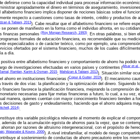
de definirse como la capacidad individual para procesar información económic
ministrar apropiadamente el dinero en términos de aseguramiento, inversione
 alfabetismo financiero implica disponer de nociones básicas sobre el funcio
mente respecto a cuestiones como tasas de interés, crédito y productos de a
zan & Tabiani, 2013
). Cabe resaltar que el alfabetismo financiero se refiere es
 se ponen de manifiesto en la forma como el individuo afronta, en su cotidian
(Roy Morgan Research, 1993)
us finanzas personales
. En otras palabras, si bien e
 programas formales de educación financiera, es recomendable que su medició
te especializados o de carácter teórico, como por ejemplo, una comprensión
vicios ofertados por el sistema financiero, muchos de los cuales difícilmente 
ía a día.
 positiva entre alfabetismo financiero y comportamiento de ahorro ha podido 
Afsar et al.
largo de investigaciones efectuadas en varios países y continentes (
Jamal, Ramlan, Karim & Osman, 2015
Mahdzan & Tabiani, 2013
;
). Situación similar ocu
Copur & Gutter, 2019
el ahorro en instituciones financieras (
). El mecanismo caus
 través de dos vías: la planificación y la optimización del dinero. Siguiendo 
mo financiero favorece la planificación financiera, mejorando la comprensión de
monetario necesarias para fijar metas financieras a futuro, lo cual, a su vez, 
ual manera, quienes cuentan con mayor conocimiento financiero tienden a fo
us decisiones de gasto y endeudamiento, haciendo que el ahorro adquiera may
itchell, 2014)
.
onstituye otra variable psicológica relevante al momento de explicar el comp
, además de la acumulación egoísta de ahorros para la vejez, que se contempl
 ahorran por razones de altruismo intergeneracional, con el propósito de here
saki, Watanabe & Kouno, 2000
). A nivel intrafamiliar, el modelo de riesgo comparti
ontribuye al sostenimiento de conductas de ahorro precautorio entre los miem