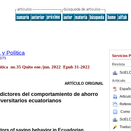
y Política
Servicios 
9075
Revista
ítica no.35 Quito ene./jun. 2022 Epub 31-2022
SciELO
Articulo
ARTÍCULO ORIGINAL
Españo
edictores del comportamiento de ahorro
Articu
iversitarios ecuatorianos
Referen
Como c
SciELO
Traduc
ctors of saving behavior in Ecuadorian