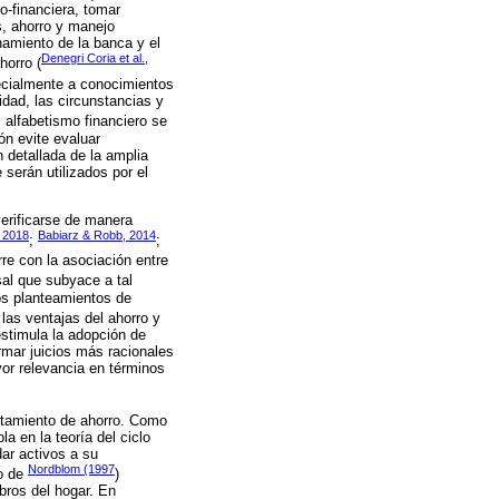
o-financiera, tomar
s, ahorro y manejo
namiento de la banca y el
Denegri Coria et al.,
horro (
pecialmente a conocimientos
idad, las circunstancias y
l alfabetismo financiero se
n evite evaluar
 detallada de la amplia
serán utilizados por el
verificarse de manera
, 2018
Babiarz & Robb, 2014
;
;
rre con la asociación entre
al que subyace a tal
los planteamientos de
 las ventajas del ahorro y
estimula la adopción de
rmar juicios más racionales
or relevancia en términos
ortamiento de ahorro. Como
a en la teoría del ciclo
dar activos a su
Nordblom (1997
do de
)
bros del hogar. En