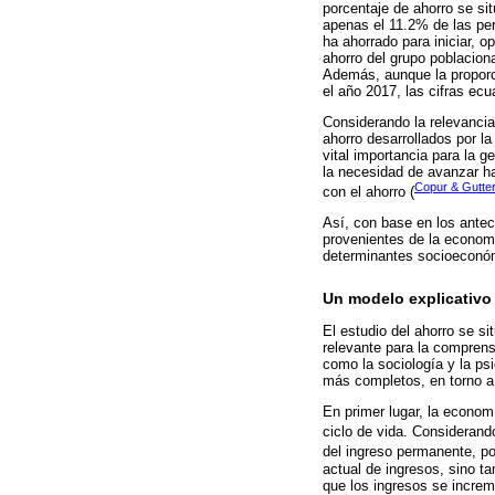
porcentaje de ahorro se sit
apenas el 11.2% de las pe
ha ahorrado para iniciar, o
ahorro del grupo poblacion
Además, aunque la proporci
el año 2017, las cifras ec
Considerando la relevanci
ahorro desarrollados por l
vital importancia para la g
la necesidad de avanzar h
Copur & Gutter
con el ahorro (
Así, con base en los antec
provenientes de la economía
determinantes socioeconóm
Un modelo explicativo 
El estudio del ahorro se s
relevante para la comprens
como la sociología y la ps
más completos, en torno a 
En primer lugar, la econom
ciclo de vida. Considerand
del ingreso permanente, p
actual de ingresos, sino t
que los ingresos se incre