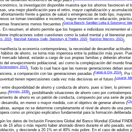
oeconómico, la investigación disponible muestra que los ahorros favorecen el b
sas, una mejor planificación para el retiro, mayor capitalización y acumulació
afrontamiento frente a gastos de salud o emergencias de todo tipo, mayores 
resos se tornan inestables e inciertos, mayor inversión en educación, práct
Garcia Bianchi, Santillan Leiba & Sotomayor Val
lemas financieros menos frecuentes (
). En resumen, el ahorro permite que los hogares e individuos incrementen el 
 tiene implicaciones sobre cuestiones como la salud mental y el bienestar psi
rs, 2015
Marshall, Kahana, Gallo, Stansbury & Thielke, 2020
Ramírez Marrero, 2021
;
;
).
anifiesta la economía contemporánea, la necesidad de desarrollar actitudes 
s hábitos de ahorro, se torna más imperiosa entre la población más joven. Pue
 el mercado laboral, estarán a cargo de sus propias familias y deberán afronta
to del envejecimiento poblacional, así como la complejización del mundo finan
Scheresberg, 2013
). Todo lo cual hace que las nuevas generaciones deban asu
Fatoki & Oni, 2014
nanciera, a comparación con las generaciones pasadas (
). Por
Lusardi, Mi
juventud tienen repercusiones cada vez más decisivas en el futuro (
 entre disponibilidad de ahorro y conducta de ahorro, pues si bien, lo primero
Keynes, 1936
umo (
), posibilitando situaciones de ahorro cero por contratiempos
amiento de ahorro es un patrón de conducta, compuesto por una serie de prác
Cha
o desarrolla, en menor o mayor medida, con el objetivo de generar ahorros (
alabras, aunque no se determine completamente el nivel de ahorro de una perso
pera como un principio explicativo fundamental para la formación deliberada 
ún los datos de Inclusión Financiera Global del Banco Mundial (Global FIND
s de 15 años o más reportó haber ahorrado dinero durante el año pasado, es
oblación, y desciende a 20.1% en el 40% más pobre. En el caso de adultos j