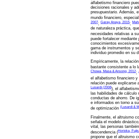
alfabetismo financiero pue
decisiones racionales y ad
presupuestario. Además, el
mundo financiero, especial
2007
Garay Anaya, 2015
Mahd
;
;
de naturaleza práctica, que
necesidades relativas a s
puede fortalecer mediante
conocimientos excesivamen
gama de instrumentos y ser
individuo promedio en su d
Empíricamente, la relación
bastante consistente a lo 
Chowa, Masa & Ansong, 2012
;
el alfabetismo financiero y 
relación puede explicarse a
Lusardi (2008
), el alfabetis
las habilidades de cálculo 
conductas de ahorro. De ig
e informados en torno a s
(Lusardi & M
de optimización
Finalmente, el altruismo c
señala el modelo dinástico
vital, las personas también
Horioka, Fuji
descendencia (
propone que el altruismo c