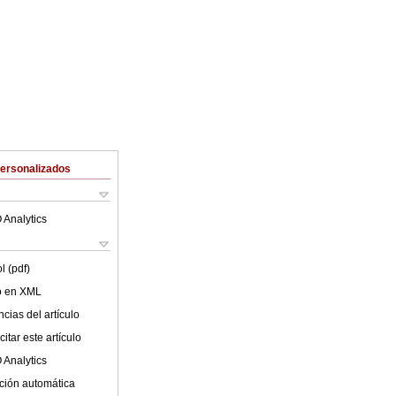
Personalizados
 Analytics
l (pdf)
lo en XML
cias del artículo
itar este artículo
 Analytics
ción automática