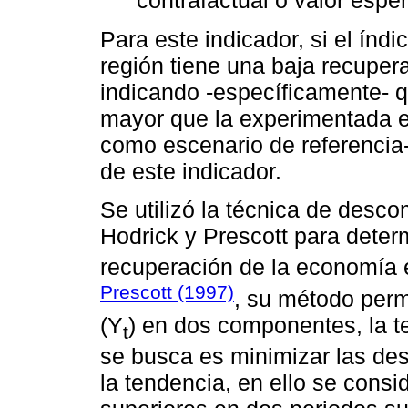
contrafactual o valor espe
Para este indicador, si el índi
región tiene una baja recuper
indicando -específicamente- q
mayor que la experimentada e
como escenario de referencia-
de este indicador.
Se utilizó la técnica de desc
Hodrick y Prescott para deter
recuperación de la economía
Prescott (1997)
, su método per
(Y
) en dos componentes, la t
t
se busca es minimizar las des
la tendencia, en ello se cons