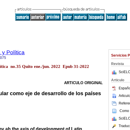
y Política
Servicios 
9075
Revista
ítica no.35 Quito ene./jun. 2022 Epub 31-2022
SciELO
Articulo
ARTICULO ORIGINAL
Españo
lar como eje de desarrollo de los países
Articu
Referen
Como c
SciELO
Traduc
y ah the axis of development of Latin