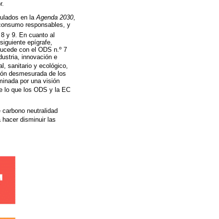
r.
mulados en la
Agenda 2030
,
y consumo responsables, y
 8 y 9. En cuanto al
siguiente epígrafe,
sucede con el ODS n.º 7
dustria, innovación e
l, sanitario y ecológico,
cción desmesurada de los
minada por una visión
de lo que los ODS y la EC
e carbono neutralidad
 hacer disminuir las