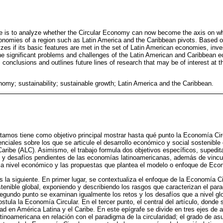
ive is to analyze whether the Circular Economy can now become the axis on wh
nomies of a region such as Latin America and the Caribbean pivots. Based on 
yzes if its basic features are met in the set of Latin American economies, inv
he significant problems and challenges of the Latin American and Caribbean
ws conclusions and outlines future lines of research that may be of interest at
nomy; sustainability; sustainable growth; Latin America and the Caribbean.
ntamos tiene como objetivo principal mostrar hasta qué punto la Economía Cir
enciales sobre los que se articule el desarrollo económico y social sostenibl
aribe (ALC). Asimismo, el trabajo formula dos objetivos específicos, supedit
os y desafíos pendientes de las economías latinoamericanas, además de vincu
 a nivel económico y las propuestas que plantea el modelo o enfoque de Econ
es la siguiente. En primer lugar, se contextualiza el enfoque de la Economía Ci
stenible global, exponiendo y describiendo los rasgos que caracterizan el para
egundo punto se examinan igualmente los retos y los desafíos que a nivel glo
stula la Economía Circular. En el tercer punto, el central del artículo, donde
dad en América Latina y el Caribe. En este epígrafe se divide en tres ejes de 
tinoamericana en relación con el paradigma de la circularidad; el grado de a