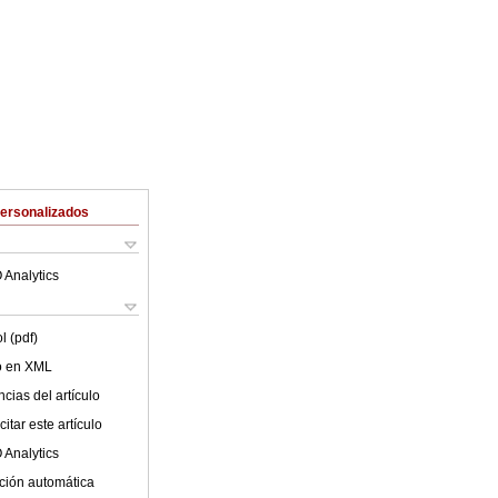
Personalizados
 Analytics
l (pdf)
lo en XML
cias del artículo
itar este artículo
 Analytics
ción automática