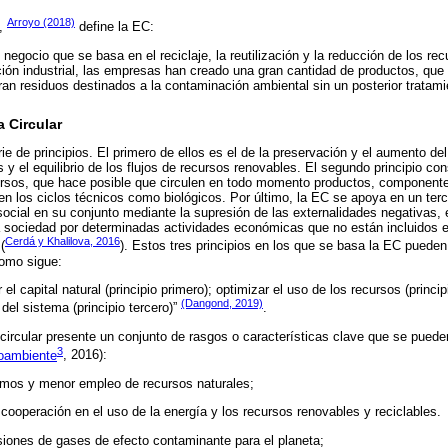
Arroyo (2018)
s,
define la EC:
egocio que se basa en el reciclaje, la reutilización y la reducción de los rec
lución industrial, las empresas han creado una gran cantidad de productos, qu
n residuos destinados a la contaminación ambiental sin un posterior tratamie
 Circular
 de principios. El primero de ellos es el de la preservación y el aumento del 
s y el equilibrio de los flujos de recursos renovables. El segundo principio co
ursos, que hace posible que circulen en todo momento productos, componente
 en los ciclos técnicos como biológicos. Por último, la EC se apoya en un terc
social en su conjunto mediante la supresión de las externalidades negativas, 
a sociedad por determinadas actividades económicas que no están incluidos 
Cerdá y Khalilova, 2016
(
). Estos tres principios en los que se basa la EC puede
como sigue:
 el capital natural (principio primero); optimizar el uso de los recursos (princi
(Dangond, 2019)
 del sistema (principio tercero)”
.
rcular presente un conjunto de rasgos o características clave que se pueden
3
oambiente
, 2016):
umos y menor empleo de recursos naturales;
cooperación en el uso de la energía y los recursos renovables y reciclables.
iones de gases de efecto contaminante para el planeta;