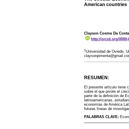
American countries
Clayson Cosme Da Costa
http://orcid.org/0000
1
Universidad de Oviedo, Uni
claysonpimenta@gmail.c
RESUMEN:
El presente artículo tiene 
sobre el que pivote el cre
parte de la definición de 
latinoamericanas, estudia
economías de América Latin
futuras líneas de investiga
PALABRAS CLAVE:
Econo