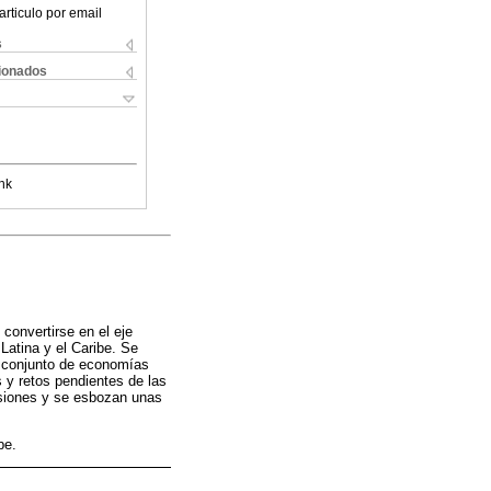
articulo por email
s
cionados
nk
 convertirse en el eje
Latina y el Caribe. Se
el conjunto de economías
 y retos pendientes de las
lusiones y se esbozan unas
be.