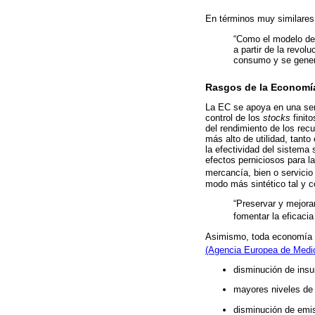
En términos muy similare
“Como el modelo de n
a partir de la revo
consumo y se genera
Rasgos de la Economía
La EC se apoya en una serie
control de los
stocks
finito
del rendimiento de los rec
más alto de utilidad, tanto
la efectividad del sistema 
efectos perniciosos para l
mercancía, bien o servicio 
modo más sintético tal y 
“Preservar y mejorar
fomentar la eficacia
Asimismo, toda economía ci
(Agencia Europea de Medi
disminución de ins
mayores niveles de 
disminución de emis