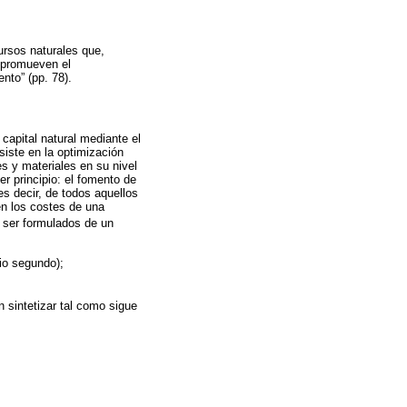
ursos naturales que,
e promueven el
nto” (pp. 78).
capital natural mediante el
nsiste en la optimización
s y materiales en su nivel
er principio: el fomento de
es decir, de todos aquellos
en los costes de una
n ser formulados de un
pio segundo);
 sintetizar tal como sigue