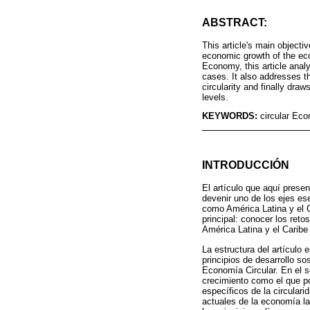
ABSTRACT:
This article's main object
economic growth of the eco
Economy, this article anal
cases. It also addresses t
circularity and finally dra
levels.
KEYWORDS:
circular Eco
INTRODUCCIÓN
El artículo que aquí prese
devenir uno de los ejes es
como América Latina y el C
principal: conocer los ret
América Latina y el Caribe
La estructura del artículo 
principios de desarrollo so
Economía Circular. En el s
crecimiento como el que po
específicos de la circulari
actuales de la economía la