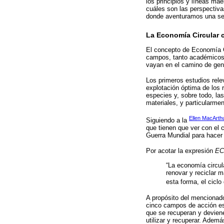
los principios y líneas ma
cuáles son las perspectiva
donde aventuramos una seri
La Economía Circular 
El concepto de Economía C
campos, tanto académicos 
vayan en el camino de gene
Los primeros estudios rel
explotación óptima de los 
especies y, sobre todo, las
materiales, y particularme
Ellen MacArth
Siguiendo a la
que tienen que ver con el 
Guerra Mundial para hacer 
Por acotar la expresión
EC
“La economía circula
renovar y reciclar 
esta forma, el ciclo
A propósito del mencionado
cinco campos de acción esp
que se recuperan y devienen
utilizar y recuperar. Ademá