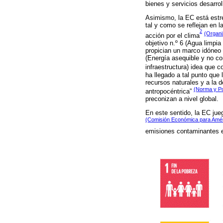
bienes y servicios desarro
Asimismo, la EC está estre
tal y como se reflejan en l
2
(Organi
acción por el clima
objetivo n.º 6 (Agua limpia
propician un marco idóneo 
(Energía asequible y no con
infraestructura) idea que 
ha llegado a tal punto que
recursos naturales y a la 
(Norma y Por
antropocéntrica”
preconizan a nivel global.
En este sentido, la EC jue
(Comisión Económica para Améri
emisiones contaminantes e