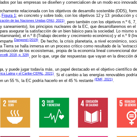
llados por las empresas se diseñen y comercialicen de un modo eco innovado
chamente relacionada con los objetivos de desarrollo sostenible (ODS), for
a
Figura 1
; en concreto y sobre todo, con los objetivos 12 y 13: producción 
zación de las Naciones Unidas;ONU, 2021)
, pero también con los objetivos n.º 6, 7,
 y saneamiento), los principios nucleares de la EC, que desarrollaremos en el 
para asegurar la satisfacción de un bien básico para la sociedad. Lo mismo 
taminante), el n.º 8 (Trabajo decente y crecimiento económico) y el n.º 9 (In
Dangond (2019)
comparte
. De hecho, la crisis planetaria, a nivel económico, socia
 la Tierra se halla inmersa en un proceso crítico como resultado de la “extra
destrucción de los ecosistemas, propia de la economía lineal convencional do
celli, 2018, p. 328)
, por lo que, urge dar respuestas que vayan en la dirección 
ga, y puede jugar todavía más, un papel destacado en el objetivo científico d
ca Latina y el Caribe-CEPAL, 2021)
. Si el cambio a las energías renovables podría
(EMF, 2021)
n un 55 %, la EC podría hacerlo en el 45 % restante
.