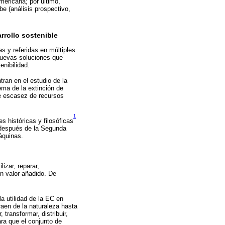
mericana; por último,
be (análisis prospectivo,
rollo sostenible
 y referidas en múltiples
nuevas soluciones que
nibilidad.
tran en el estudio de la
ema de la extinción de
nte escasez de recursos
1
s históricas y filosóficas
o después de la Segunda
áquinas.
izar, reparar,
un valor añadido. De
a utilidad de la EC en
aen de la naturaleza hasta
transformar, distribuir,
ara que el conjunto de