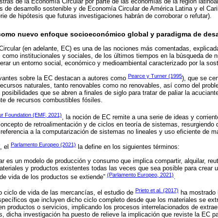
estras de la Economía Circular por parte de las economías de la región latinoa
s de desarrollo sostenible y de Economía Circular de América Latina y el Cari
e de hipótesis que futuras investigaciones habrán de corroborar o refutar).
como nuevo enfoque socioeconómico global y paradigma de desar
ircular (en adelante, EC) es una de las nociones más comentadas, explicadas
como institucionales y sociales, de los últimos tiempos en la búsqueda de 
rar un entorno social, económico y medioambiental caracterizado por la soste
Pearce y Turner (1995
evantes sobre la EC destacan a autores como
), que se cen
recursos naturales, tanto renovables como no renovables, así como del probl
 posibilidades que se abren a finales de siglo para tratar de paliar la acucia
nte de recursos combustibles fósiles.
ur Foundation (EMF, 2021)
, la noción de EC remite a una serie de ideas y corriente
concepto de retroalimentación y de ciclos en teoría de sistemas, resurgiend
referencia a la computarización de sistemas no lineales y uso eficiente de m
Parlamento Europeo (2021)
, el
la define en los siguientes términos:
r es un modelo de producción y consumo que implica compartir, alquilar, reutil
materiales y productos existentes todas las veces que sea posible para crear 
(Parlamento Europeo, 2021)
 de vida de los productos se extiende”
.
Prieto et al. (2017)
 ciclo de vida de las mercancías, el estudio de
ha mostrado l
ecíficos que incluyen dicho ciclo completo desde que los materiales se extr
 productos o servicios, implicando los procesos interrelacionados de extraer, 
s, dicha investigación ha puesto de relieve la implicación que reviste la EC p