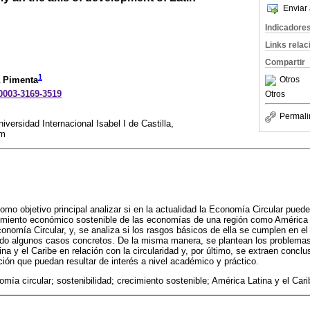
Enviar 
Indicadore
Links rela
Compartir
1
Otros
 Pimenta
-0003-3169-3519
Otros
Permali
versidad Internacional Isabel I de Castilla,
om
como objetivo principal analizar si en la actualidad la Economía Circular puede
cimiento económico sostenible de las economías de una región como América 
Economía Circular, y, se analiza si los rasgos básicos de ella se cumplen en 
ndo algunos casos concretos. De la misma manera, se plantean los problemas
a y el Caribe en relación con la circularidad y, por último, se extraen conc
ción que puedan resultar de interés a nivel académico y práctico.
mía circular; sostenibilidad; crecimiento sostenible; América Latina y el Cari