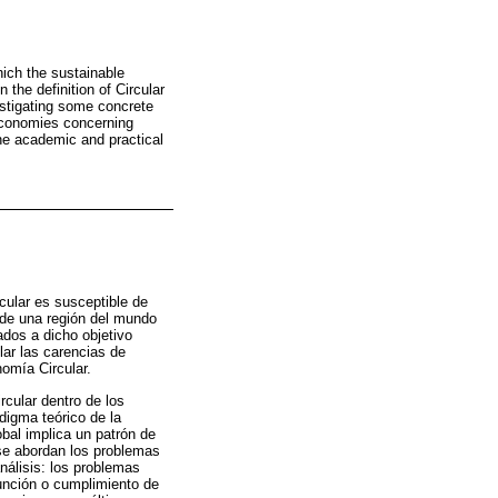
ich the sustainable
the definition of Circular
estigating some concrete
 economies concerning
 the academic and practical
cular es susceptible de
e de una región del mundo
ados a dicho objetivo
lar las carencias de
omía Circular.
rcular dentro de los
digma teórico de la
bal implica un patrón de
 se abordan los problemas
análisis: los problemas
sunción o cumplimiento de