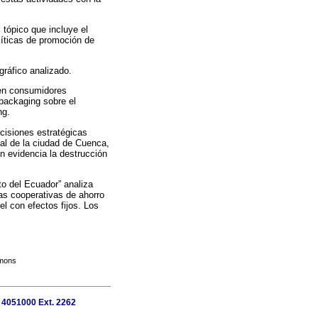
 tópico que incluye el
olíticas de promoción de
gráfico analizado.
o en consumidores
 packaging sobre el
ng.
cisiones estratégicas
ial de la ciudad de Cuenca,
n evidencia la destrucción
to del Ecuador” analiza
as cooperativas de ahorro
el con efectos fijos. Los
mmons
7 4051000 Ext. 2262