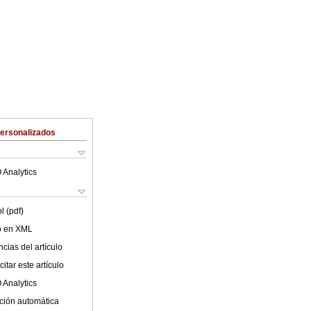
Personalizados
 Analytics
l (pdf)
lo en XML
cias del artículo
itar este artículo
 Analytics
ción automática