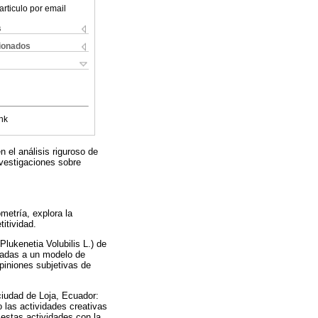
articulo por email
s
cionados
nk
 el análisis riguroso de
nvestigaciones sobre
metría, explora la
itividad.
lukenetia Volubilis L.) de
icadas a un modelo de
piniones subjetivas de
 ciudad de Loja, Ecuador:
 las actividades creativas
 estas actividades con la