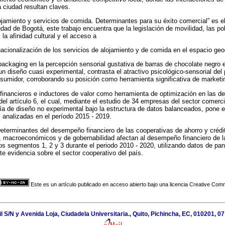
 ciudad resultan claves.
ojamiento y servicios de comida. Determinantes para su éxito comercial” es el
iudad de Bogotá, este trabajo encuentra que la legislación de movilidad, las p
 la afinidad cultural y el acceso a
rnacionalización de los servicios de alojamiento y de comida en el espacio geo
l packaging en la percepción sensorial gustativa de barras de chocolate negr
un diseño cuasi experimental, contrasta el atractivo psicológico-sensorial del
sumidor, corroborando su posición como herramienta significativa de marketi
 financieros e inductores de valor como herramienta de optimización en las de
del artículo 6, el cual, mediante el estudio de 34 empresas del sector comerc
a de diseño no experimental bajo la estructura de datos balanceados, pone e
 analizadas en el período 2015 - 2019.
“Determinantes del desempeño financiero de las cooperativas de ahorro y crédi
s, macroeconómicos y de gobernabilidad afectan al desempeño financiero de l
os segmentos 1, 2 y 3 durante el periodo 2010 - 2020, utilizando datos de pan
te evidencia sobre el sector cooperativo del país.
Este es un artículo publicado en acceso abierto bajo una licencia Creative Co
l S/N y Avenida Loja, Ciudadela Universitaria., Quito, Pichincha, EC, 010201, 0