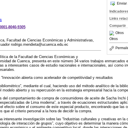
Enviar 
Indicadore
Links rela
1
Compartir
-0001-8040-9305
Otros
Otros
ica, Facultad de Ciencias Económicas y Administrativas,
cuador rodrigo.mendieta@ucuenca.edu.ec
Permali
ítica de la Facultad de Ciencias Económicas y
ersidad de Cuenca, presenta en este número 34 varios trabajos enmarcados en
as a interesantes casos de estudio nacionales e internacionales, así como i
esariales.
la “Innovación abierta como acelerador de competitividad y resultados
ibliométrico”, mediante el cual, haciendo uso del método analítico de la biblio
l modelo abierto y su repercusión en la estrategia empresarial hacia la compet
is del comportamiento de compra de consumidores de aceite de Sacha Inchi (P
 especializadas de Lima moderna”, a través de ecuaciones estructurales apl
el efecto sobre el consumo de este especial producto, encontrando que las o
 que el criterio personal a la hora de decidir la compra.
una interesante investigación sobre las “Industrias culturales y creativas en la
ología de interacción de grupos”, cuyo objetivo es determinar la manera cómo
miento económico y el ambiente competitivo local, donde las interacciones de