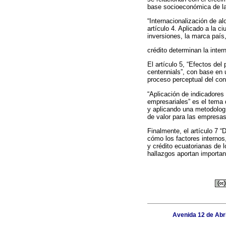
base socioeconómica de la
“Internacionalización de al
artículo 4. Aplicado a la c
inversiones, la marca país,
crédito determinan la inte
El artículo 5, “Efectos de
centennials”, con base en 
proceso perceptual del con
“Aplicación de indicadores
empresariales” es el tema 
y aplicando una metodologí
de valor para las empresas
Finalmente, el artículo 7 
cómo los factores interno
y crédito ecuatorianas de l
hallazgos aportan importan
Avenida 12 de Abri