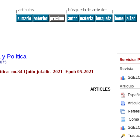
y Política
Servicios 
9075
Revista
ítica no.34 Quito jul./dic. 2021 Epub 05-2021
SciELO
Articulo
ARTICLES
Españo
Articu
Referen
Como c
SciELO
Traduc