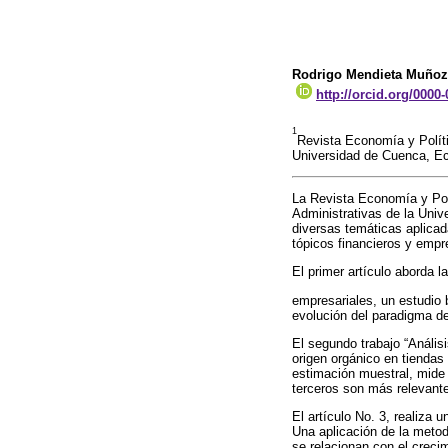
Rodrigo Mendieta Muñoz
http://orcid.org/0000
1
Revista Economía y Polít
Universidad de Cuenca, E
La Revista Economía y Pol
Administrativas de la Univ
diversas temáticas aplicad
tópicos financieros y empr
El primer artículo aborda 
empresariales, un estudio b
evolución del paradigma de
El segundo trabajo “Anális
origen orgánico en tiendas
estimación muestral, mide 
terceros son más relevantes
El artículo No. 3, realiza 
Una aplicación de la metod
se relacionan con el creci