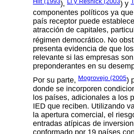
Hilt (1993
Li y Resnick (2003
T
),
) y
componentes políticos ya que 
país receptor puede establece
atracción de capitales, parti
régimen democrático. No obst
presenta evidencia de que los 
relevante si las empresas son
preponderantes en su desem
Mogrovejo (2005
Por su parte,
) 
donde se incorporen condicion
los países, adicionales a los 
IED que reciben. Utilizando 
la apertura comercial, el riesg
entradas atípicas de inversion
conformado por 19 países con