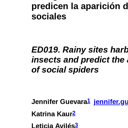
predicen la aparición 
sociales
ED019. Rainy sites harb
insects and predict th
of social spiders
1
Jennifer Guevara
jennifer.
2
Katrina Kaur
3
Leticia Avilés