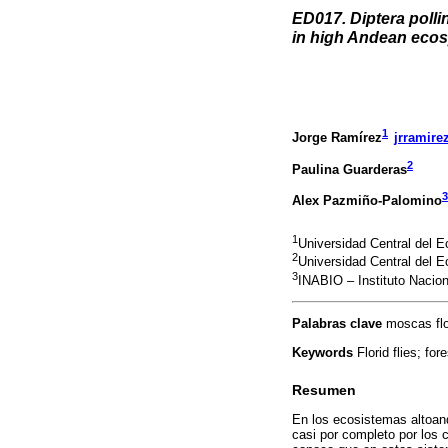
ED017. Diptera pollin
in high Andean eco
1
Jorge Ramírez
jrramire
2
Paulina Guarderas
3
Alex Pazmiño-Palomino
1
Universidad Central del E
2
Universidad Central del E
3
INABIO – Instituto Nacion
Palabras clave
moscas flo
Keywords
Florid flies; fo
Resumen
En los ecosistemas altoand
casi por completo por los 