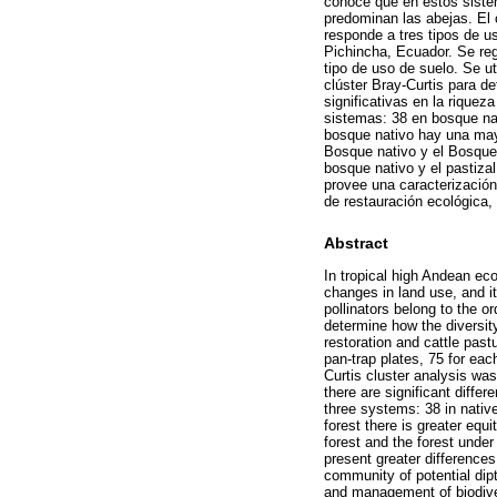
conoce que en estos sistem
predominan las abejas. El 
responde a tres tipos de u
Pichincha, Ecuador. Se reg
tipo de uso de suelo. Se ut
clúster Bray-Curtis para d
significativas en la rique
sistemas: 38 en bosque nat
bosque nativo hay una mayo
Bosque nativo y el Bosque 
bosque nativo y el pastiza
provee una caracterizació
de restauración ecológica,
Abstract
In tropical high Andean ec
changes in land use, and i
pollinators belong to the o
determine how the diversity
restoration and cattle pas
pan-trap plates, 75 for ea
Curtis cluster analysis wa
there are significant diff
three systems: 38 in native
forest there is greater equ
forest and the forest under
present greater differences
community of potential dipt
and management of biodive