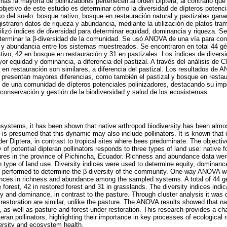
as la mayoría de polinizadores pertenecen al orden Diptera, al contrario que 
objetivo de este estudio es determinar cómo la diversidad de dípteros potenci
so del suelo: bosque nativo, bosque en restauración natural y pastizales gana
istraron datos de riqueza y abundancia, mediante la utilización de platos tra
ilizó índices de diversidad para determinar equidad, dominancia y riqueza. Se 
eterminar la β-diversidad de la comunidad. Se usó ANOVA de una vía para cono
za y abundancia entre los sistemas muestreados. Se encontraron en total 44 gé
ivo, 42 en bosque en restauración y 31 en pastizales. Los índices de diversi
r equidad y dominancia, a diferencia del pastizal. A través del análisis de C
en restauración son similares, a diferencia del pastizal. Los resultados de 
l presentan mayores diferencias, como también el pastizal y bosque en restau
n de una comunidad de dípteros potenciales polinizadores, destacando su imp
 conservación y gestión de la biodiversidad y salud de los ecosistemas.
osystems, it has been shown that native arthropod biodiversity has been almo
t is presumed that this dynamic may also include pollinators. It is known tha
rder Diptera, in contrast to tropical sites where bees predominate. The objective
 of potential dipteran pollinators responds to three types of land use: native fo
tures in the province of Pichincha, Ecuador. Richness and abundance data wer
ch type of land use. Diversity indices were used to determine equity, dominanc
s performed to determine the β-diversity of the community. One-way ANOVA w
erences in richness and abundance among the sampled systems. A total of 44 g
 forest, 42 in restored forest and 31 in grasslands. The diversity indices indic
ity and dominance, in contrast to the pasture. Through cluster analysis it was 
 restoration are similar, unlike the pasture. The ANOVA results showed that na
, as well as pasture and forest under restoration. This research provides a cha
eran pollinators, highlighting their importance in key processes of ecological 
rsity and ecosystem health.