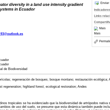
Enviar 
ator diversity in a land use intensity gradient
systems in Ecuador
Indicadore
Links rela
Compartilh
Mais
Mais
z93@outlook.es
Permali
cuador
cuador
al de Biodiversidad
rícolas; regeneración de bosques; bosque montano; restauración ecológica;
rest regeneration; highland forest; ecological restoration; Andes
inos tropicales se ha evidenciado que la biodiversidad de artrópodos nativa
cambios de uso del suelo, se presume que esta dinámica también puede inclui