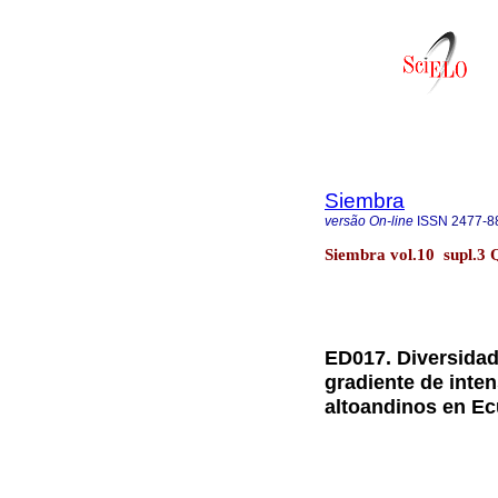
Siembra
versão On-line
ISSN
2477-8
Siembra vol.10 supl.3 
ED017. Diversidad
gradiente de inte
altoandinos en E