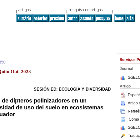
Serviços P
850
Journal
Quito Out. 2023
SciELO
Artigo
SESIÓN ED: ECOLOGÍA Y DIVERSIDAD
Espanh
 de dípteros polinizadores en un
Artigo
nsidad de uso del suelo en ecosistemas
Referên
cuador
Como c
SciELO
Traduç