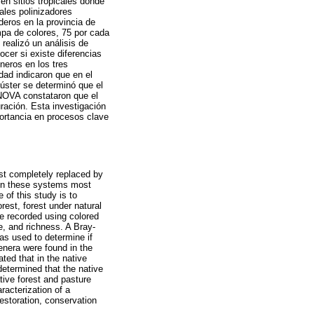
en sitios tropicales donde
ales polinizadores
deros en la provincia de
mpa de colores, 75 por cada
realizó un análisis de
cer si existe diferencias
neros en los tres
dad indicaron que en el
lúster se determinó que el
ANOVA constataron que el
ración. Esta investigación
ortancia en procesos clave
st completely replaced by
t in these systems most
 of this study is to
rest, forest under natural
e recorded using colored
e, and richness. A Bray-
as used to determine if
enera were found in the
ated that in the native
determined that the native
tive forest and pasture
racterization of a
restoration, conservation