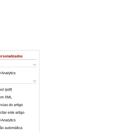
ersonalizados
 Analytics
ol (pdf)
 em XML
cias do artigo
itar este artigo
 Analytics
ão automática