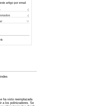
este artigo por email
s
cionados
ar
nk
 Andes
 se ha visto reemplazada
r a los polinizadores. Se