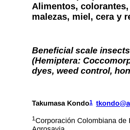
Alimentos, colorantes,
malezas, miel, cera y r
Beneficial scale insects
(Hemiptera: Coccomorp
dyes, weed control, ho
1
Takumasa Kondo
tkondo@a
1
Corporación Colombiana de I
Agrosavia