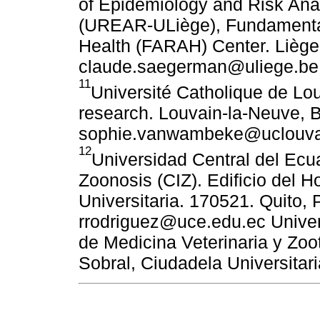
of Epidemiology and Risk Anal
(UREAR-ULiège), Fundamental
Health (FARAH) Center. Liège
claude.saegerman@uliege.be
11
Université Catholique de Lou
research. Louvain-la-Neuve, 
sophie.vanwambeke@uclouva
12
Universidad Central del Ecua
Zoonosis (CIZ). Edificio del H
Universitaria. 170521. Quito, 
rrodriguez@uce.edu.ec Univer
de Medicina Veterinaria y Zoo
Sobral, Ciudadela Universitar