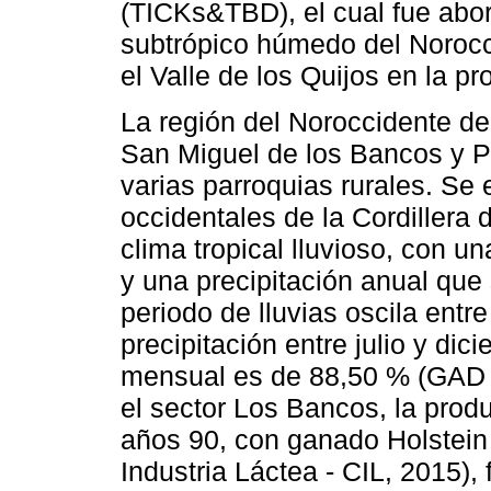
(TICKs&TBD), el cual fue abo
subtrópico húmedo del Norocci
el Valle de los Quijos en la p
La región del Noroccidente d
San Miguel de los Bancos y 
varias parroquias rurales. Se 
occidentales de la Cordillera 
clima tropical lluvioso, con 
y una precipitación anual que
periodo de lluvias oscila entr
precipitación entre julio y di
mensual es de 88,50 % (GAD 
el sector Los Bancos, la pro
años 90, con ganado Holstein
Industria Láctea - CIL, 2015)