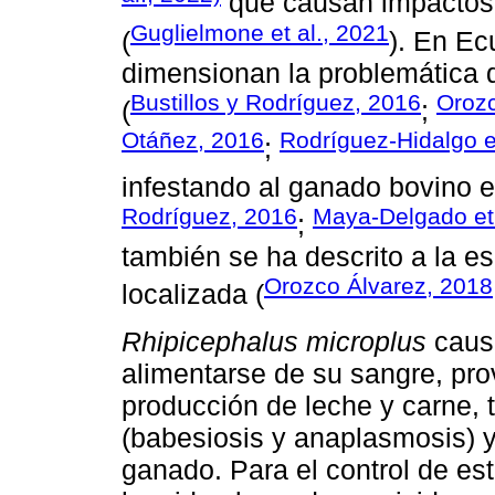
que causan impactos s
Guglielmone et al., 2021
(
). En Ec
dimensionan la problemática d
Bustillos y Rodríguez, 2016
Orozc
(
;
Otáñez, 2016
Rodríguez-Hidalgo et
;
infestando al ganado bovino 
Rodríguez, 2016
Maya-Delgado et 
;
también se ha descrito a la e
Orozco Álvarez, 2018
localizada (
Rhipicephalus microplus
causa
alimentarse de su sangre, pr
producción de leche y carne,
(babesiosis y anaplasmosis) y
ganado. Para el control de est