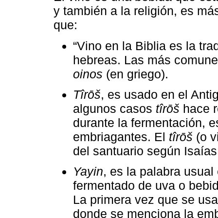
y también a la religión, es más
que:
“Vino en la Biblia es la tr
hebreas. Las más comun
oinos
(en griego).
Tîrōš
, es usado en el Ant
algunos casos
tîrōš
hace r
durante la fermentación, e
embriagantes. El
tîrōš
(o v
del santuario según Isaías
Yayin
, es la palabra usual
fermentado de uva o bebid
La primera vez que se usa
donde se menciona la emb