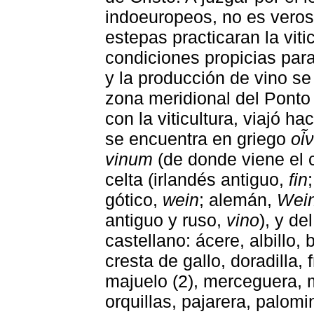
indoeuropeos, no es verosí
estepas practicaran la viti
condiciones propicias para e
y la producción de vino se
zona meridional del Ponto 
con la viticultura, viajó ha
se encuentra en griego
οἶ
vinum
(de donde viene el c
celta (irlandés antiguo,
fin
gótico,
wein
; alemán,
Wei
antiguo y ruso,
vino
), y de
castellano: ácere, albillo, 
cresta de gallo, doradilla, 
majuelo (2), merceguera, 
orquillas, pajarera, palom