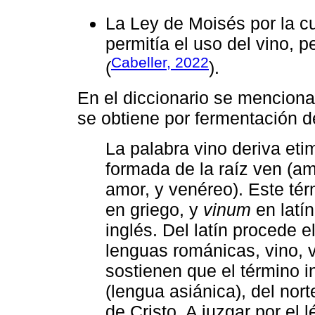
La Ley de Moisés por la cu
permitía el uso del vino, 
Cabeller, 2022
(
).
En el diccionario se menciona
se obtiene por fermentación de
La palabra vino deriva et
formada de la raíz ven (am
amor, y venéreo). Este té
en griego, y
vinum
en latí
inglés. Del latín procede e
lenguas románicas, vino, vi
sostienen que el término i
(lengua asiánica), del nort
de Cristo. A juzgar por el