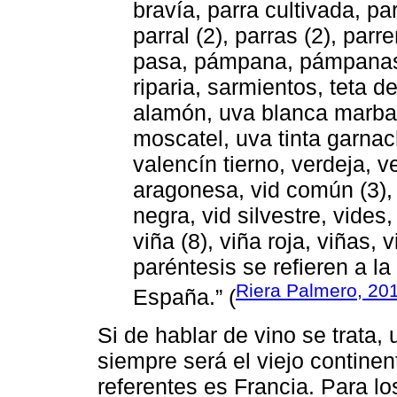
bravía, parra cultivada, par
parral (2), parras (2), parr
pasa, pámpana, pámpanas
riparia, sarmientos, teta d
alamón, uva blanca marbac
moscatel, uva tinta garnach
valencín tierno, verdeja, ve
aragonesa, vid común (3), 
negra, vid silvestre, vides,
viña (8), viña roja, viñas, 
paréntesis se refieren a l
Riera Palmero, 20
España.” (
Si de hablar de vino se trata,
siempre será el viejo contine
referentes es Francia. Para los