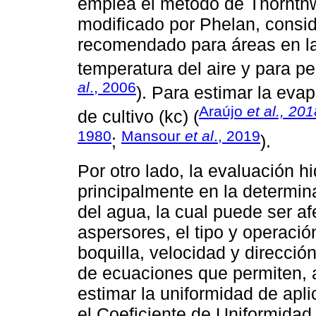
emplea el método de Thornthw
modificado por Phelan, consi
recomendado para áreas en la
temperatura del aire y para p
al
., 2006
). Para estimar la evap
Araújo
et al., 20
de cultivo (kc) (
1980
Mansour
et al
., 2019
;
).
Por otro lado, la evaluación h
principalmente en la determin
del agua, la cual puede ser a
aspersores, el tipo y operaci
boquilla, velocidad y direcció
de ecuaciones que permiten, 
estimar la uniformidad de apli
el Coeficiente de Uniformidad