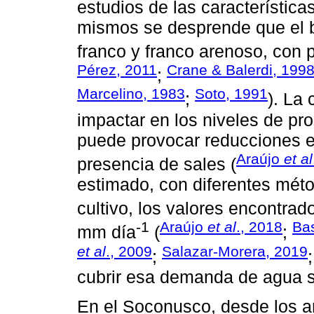
estudios de las característica
mismos se desprende que el b
franco y franco arenoso, con p
Pérez, 2011
Crane & Balerdi, 199
;
Marcelino, 1983
Soto, 1991
;
). La
impactar en los niveles de pr
puede provocar reducciones en 
Araújo
et al
presencia de sales (
estimado, con diferentes méto
cultivo, los valores encontra
-1
Araújo
et al
., 2018
Ba
mm día
(
;
et al
., 2009
Salazar-Morera, 2019
;
cubrir esa demanda de agua se
En el Soconusco, desde los 