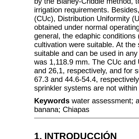
by the Blaney-Criddle method, t
irrigation requirements. Besides,
(CUc), Distribution Uniformity (
obtained under normal operating
general, the edaphic conditions
cultivation were suitable. At the
suitable and can be used in any 
was 1,118.9 mm. The CUc and UC
and 26,1, respectively, and for s
67.3 and 44.6-54.4, respectively.
sprinkler systems are not within
Keywords
water assessment; ag
banana; Chiapas
1. INTRODUCCIÓN