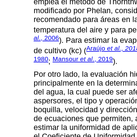
emplea el método de Thornthw
modificado por Phelan, consi
recomendado para áreas en la
temperatura del aire y para p
al
., 2006
). Para estimar la evap
Araújo
et al., 20
de cultivo (kc) (
1980
Mansour
et al
., 2019
;
).
Por otro lado, la evaluación h
principalmente en la determin
del agua, la cual puede ser a
aspersores, el tipo y operaci
boquilla, velocidad y direcció
de ecuaciones que permiten, 
estimar la uniformidad de apli
el Coeficiente de Uniformidad