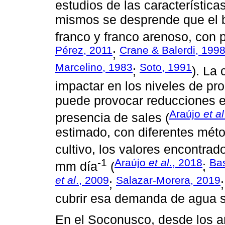
estudios de las característica
mismos se desprende que el b
franco y franco arenoso, con p
Pérez, 2011
Crane & Balerdi, 199
;
Marcelino, 1983
Soto, 1991
;
). La
impactar en los niveles de pr
puede provocar reducciones en 
Araújo
et al
presencia de sales (
estimado, con diferentes méto
cultivo, los valores encontra
-1
Araújo
et al
., 2018
Ba
mm día
(
;
et al
., 2009
Salazar-Morera, 2019
;
cubrir esa demanda de agua se
En el Soconusco, desde los 