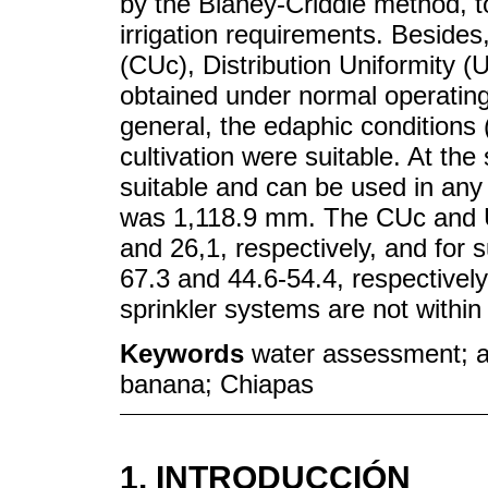
by the Blaney-Criddle method, t
irrigation requirements. Besides,
(CUc), Distribution Uniformity (
obtained under normal operating
general, the edaphic conditions
cultivation were suitable. At the
suitable and can be used in any 
was 1,118.9 mm. The CUc and UC
and 26,1, respectively, and for s
67.3 and 44.6-54.4, respectively.
sprinkler systems are not within
Keywords
water assessment; ag
banana; Chiapas
1. INTRODUCCIÓN