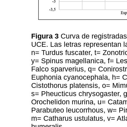
Figura 3
Curva de registradas
UCE. Las letras representan l
n= Turdus fuscater, t= Zonotri
y= Spinus magellanica, f= Lesb
Falco sparverius, q= Conirost
Euphonia cyanocephala, h= C
Cistothorus platensis, o= Mim
s= Pheucticus chrysogaster, 
Orochelidon murina, u= Catam
Parabuteo leucorrhous, w= Pir
m= Catharus ustulatus, v= Atl
humeralis.