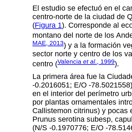
El estudio se efectuó en el c
centro-norte de la ciudad de 
(
Figura 1
). Corresponde al ec
montano del norte de los Ande
MAE, 2013
) y a la formación 
sector norte y centro de los v
Valencia
et al
., 1999
centro (
).
La primera área fue la Ciudad
-0.2016051; E/O -78.5021558) 
en el interior del perímetro 
por plantas ornamentales intr
Callistemon citrinus) y pocas e
Prunus serotina subesp, capu
(N/S -0.1970776; E/O -78.5146