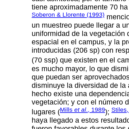
tiene aproximadamente 70 ha d
Soberon & Llorente (1993)
mencio
un muestreo puede llegar a u
uniformidad de la vegetación
espacial en el campus, y la p
introducidas (206 sp) con res
(70 ssp) que existen en el cam
es mucho mayor, lo que dismin
que puedan ser aprovechados 
disminuye la diversidad de la
hecho existe una dependencia 
vegetación; y con el número 
Mills
et al
., 1989
Stiles
lugares (
);
haya llegado a estos resultad
fueron favorables durante los