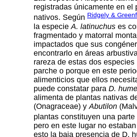
registradas únicamente en el
Ridgely & Greenf
nativos. Según
la especie
A. latinuchus
es co
fragmentado y matorral monta
impactados que sus congéner
encontrarlo en áreas arbustiv
rareza de estas dos especies 
parche o porque en este peri
alimenticios que ellos necesit
puede constatar para
D. hume
alimenta de plantas nativas d
(Onagraceae) y
Abutilon
(Malv
plantas constituyen una parte s
pero en este lugar no estaba
esto la baja presencia de D. h