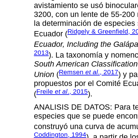
avistamiento se usó binocula
3200, con un lente de 55-200 
la determinación de especies
Ridgely & Greenfield, 2
Ecuador (
Ecuador, Including the Galáp
2013
). La taxonomía y nomenc
South American Classification
Remsen
et al
., 2017
Union
(
) y p
propuestos por el Comité Ecua
Freile
et al
., 2015
(
).
ANALISIS DE DATOS: Para te
especies que se puede encont
construyó una curva de acumu
Coddington, 1994
), a partir de 