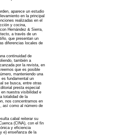
 orden, aparece un estudio
evamiento en la principal
enciones realizadas en el
cción y cocina,
 con Hernández & Sierra,
itecto, a través de un
tiño, que presentan un
as diferencias locales de
una continuidad de
pliendo, también a
canzada por la revista, en
 creemos que es posible
a número, manteniendo una
o, es fundamental un
al se busca, entre otras
itorial presta especial
en nuestra visibilidad e
a totalidad de la
ión, nos concentramos en
és, así como al número de
sulta cabal reiterar su
Cuenca (CINA), con el fin
ónica y eficiencia
; y e) enseñanza de la