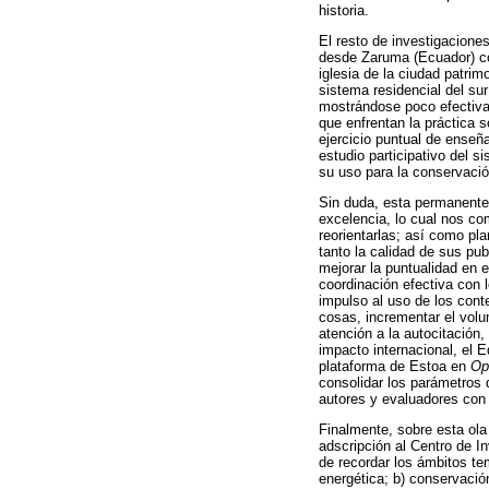
historia.
El resto de investigacione
desde Zaruma (Ecuador) co
iglesia de la ciudad patri
sistema residencial del su
mostrándose poco efectiva
que enfrentan la práctica s
ejercicio puntual de enseñ
estudio participativo del 
su uso para la conservación
Sin duda, esta permanente 
excelencia, lo cual nos c
reorientarlas; así como pl
tanto la calidad de sus pu
mejorar la puntualidad en 
coordinación efectiva con 
impulso al uso de los cont
cosas, incrementar el volum
atención a la autocitación,
impacto internacional, el Eq
plataforma de Estoa en
Op
consolidar los parámetros 
autores y evaluadores con fi
Finalmente, sobre esta ola 
adscripción al Centro de I
de recordar los ámbitos te
energética; b) conservación