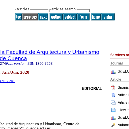
 la Facultad de Arquitectura y Urbanismo
Services 
d de Cuenca
Journal
9274
Print version
ISSN
1390-7263
SciELO
a Jan./Jun. 2020
Article
09.n017.e01
Spanis
EDITORIAL
Article
Article
How to 
SciELO
acultad de Arquitectura y Urbanismo, Centro de
Automat
pedro.jimenezp@ucuenca.edu.ec