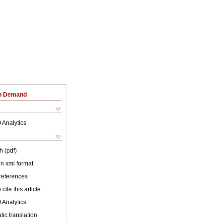
on Demand
 Analytics
h (pdf)
 in xml format
 references
cite this article
 Analytics
ic translation