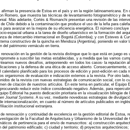
s afirman la presencia de Estoa en el país y en la región latinoamericana. En
n Romero, que muestra las técnicas de levantamiento fotogramétrico y de rel
monial. Más adelante, Cortés & Rismanchi presentan una revisión de las interv
r de Chile debido a la contaminación que produce el uso de la leña para calefa
s para avanzar en la mejora de su eficiencia energética. El número concluye
ocio-espacial urbana a la tarea de diseño urbanístico en la formación del arqu
anza de intercambio internacional en Bogotá (Colombia); y con Esteves & Cur
sistema constructivo de la quincha en Mendoza (Argentina), poniendo en valor l
 del patrimonio vernáculo en tierra.
renovación en la gestión de la revista distingue que lo que está en juego es 
ompromete a suscribir las metas establecidas, y a medida que las vamos cum
antearnos nuevos desafíos, anteponiendo -en todos los casos- la reputación al
blicaciones y la defensa de una ética de acceso abierto. Consecuentemente,
el calendario planificado para los procesos de edición y post-edición en cad
los organismos de evaluación e indización externos a la revista. Por otro lad
enidos de la revista con nuevas estrategias de comunicación social, con lo cu
en de citación de nuestros artículos. En este tema en particular, el Equipo Ed
 procurando reducir este índice considerado negativo. Además, para repercutir 
uipo Editorial ha puesto dedicación prioritaria en la visualización bilingüe de l
en Journal Systems
. A su vez, mediante novedosas estrategias de divulgac
de internacionalización, en cuanto al número de artículos publicados en ingl
liación institucional extranjera.
de renovación y continuidad de excelencia en la gestión editorial de Estoa, re
nvestigación de la Facultad de Arquitectura y Urbanismo de la Universidad de 
máticos de pertinencia para el envío de manuscritos: a) construcción arquitect
 del patrimonio edificado; c) ciudad y territorio; d) proyectos arquitectónicos