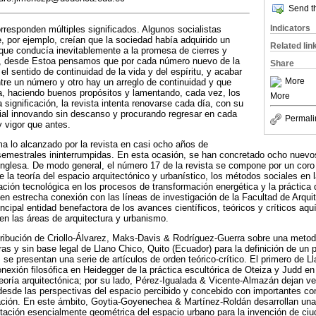
Send th
Indicators
orresponden múltiples significados. Algunos socialistas
e, por ejemplo, creían que la sociedad había adquirido un
Related lin
 que conducía inevitablemente a la promesa de cierres y
o, desde Estoa pensamos que por cada número nuevo de la
Share
l sentido de continuidad de la vida y del espíritu, y acabar
More
re un número y otro hay un arreglo de continuidad y que
a, haciendo buenos propósitos y lamentando, cada vez, los
More
 significación, la revista intenta renovarse cada día, con su
rial innovando sin descanso y procurando regresar en cada
Permali
y vigor que antes.
a lo alcanzado por la revista en casi ocho años de
semestrales ininterrumpidas. En esta ocasión, se han concretado ocho nuevos
inglesa. De modo general, el número 17 de la revista se compone por un coro
e la teoría del espacio arquitectónico y urbanístico, los métodos sociales en
vación tecnológica en los procesos de transformación energética y la práctica
, en estrecha conexión con las líneas de investigación de la Facultad de Arqui
ncipal entidad benefactora de los avances científicos, teóricos y críticos aqu
en las áreas de arquitectura y urbanismo.
tribución de Criollo-Álvarez, Maks-Davis & Rodríguez-Guerra sobre una metodo
ras y sin base legal de Llano Chico, Quito (Ecuador) para la definición de un 
a, se presentan una serie de artículos de orden teórico-crítico. El primero d
nexión filosófica en Heidegger de la práctica escultórica de Oteiza y Judd en 
eoría arquitectónica; por su lado, Pérez-Igualada & Vicente-Almazán dejan ve
 desde las perspectivas del espacio percibido y concebido con importantes c
ción. En este ámbito, Goytia-Goyenechea & Martínez-Roldán desarrollan una
ntación esencialmente geométrica del espacio urbano para la invención de ciuda