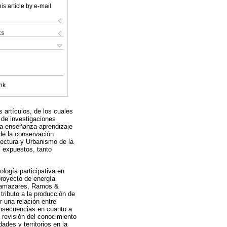
is article by e-mail
ks
nk
 artículos, de los cuales
 de investigaciones
 la enseñanza-aprendizaje
 de la conservación
tectura y Urbanismo de la
í expuestos, tanto
logía participativa en
proyecto de energía
e Llamazares, Ramos &
tributo a la producción de
r una relación entre
onsecuencias en cuanto a
 revisión del conocimiento
des y territorios en la