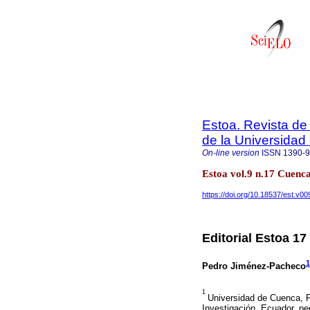
Estoa. Revista de
de la Universida
On-line version
ISSN
1390-
Estoa vol.9 n.17 Cuenc
https://doi.org/10.18537/est.v0
Editorial Estoa 17
1
Pedro Jiménez-Pacheco
1
Universidad de Cuenca, F
Investigación, Ecuador, 