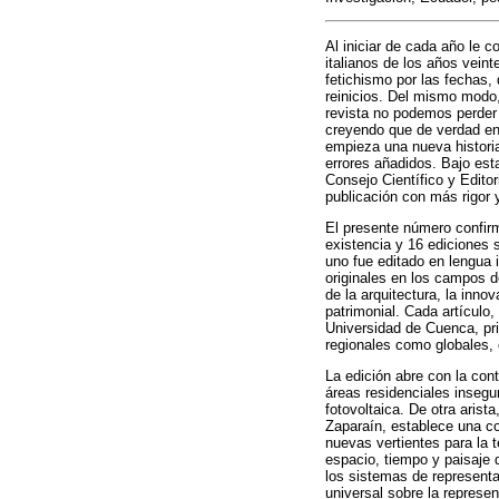
Al iniciar de cada año le c
italianos de los años veint
fetichismo por las fechas,
reinicios. Del mismo mod
revista no podemos perder e
creyendo que de verdad ent
empieza una nueva histori
errores añadidos. Bajo esta
Consejo Científico y Edito
publicación con más rigor 
El presente número confirm
existencia y 16 ediciones 
uno fue editado en lengua 
originales en los campos d
de la arquitectura, la inno
patrimonial. Cada artículo
Universidad de Cuenca, pri
regionales como globales, 
La edición abre con la con
áreas residenciales insegu
fotovoltaica. De otra arist
Zaparaín, establece una co
nuevas vertientes para la t
espacio, tiempo y paisaje
los sistemas de representa
universal sobre la represe